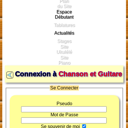
Plan
du Site
Espace
Débutant
Tablatures
Actualités
Stages
Site
Ukulélé
Site
Piano
Connexion à
Chanson et Guitare
Se Connecter
Pseudo
Mot de Passe
Se souvenir de moi