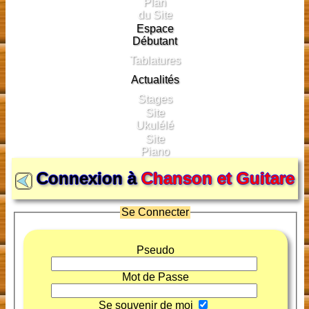
Plan
du Site
Espace
Débutant
Tablatures
Actualités
Stages
Site
Ukulélé
Site
Piano
Connexion à
Chanson et Guitare
Se Connecter
Pseudo
Mot de Passe
Se souvenir de moi