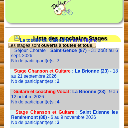
Liste des prochains Stages
La totalité du Calendrier
est en ligne.
Les stages sont
ouverts à toutes et tous
...
Séjour Chorale :
Saint-Gence (87)
- 31 août au 6
sept. 2026
Nb de participant(e)s :
7
Stage Chanson et Guitare
:
La Brionne (23)
- 18
au 21 septembre 2026
Nb de participant(e)s :
2
Guitare et coaching Vocal
:
La Brionne (23)
- 9 au
12 octobre 2026
Nb de participant(e)s :
4
Stage Chanson et Guitare
:
Saint Etienne les
Remiremont (88)
- 6 au 9 novembre 2026
Nb de participant(e)s :
3