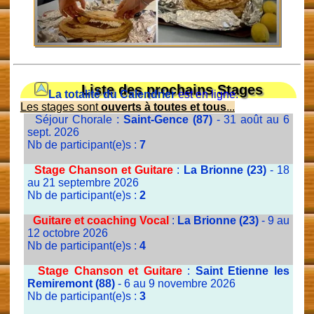
Liste des prochains Stages
La totalité du Calendrier
est en ligne.
Les stages sont
ouverts à toutes et tous
...
Séjour Chorale :
Saint-Gence (87)
- 31 août au 6
sept. 2026
Nb de participant(e)s :
7
Stage Chanson et Guitare
:
La Brionne (23)
- 18
au 21 septembre 2026
Nb de participant(e)s :
2
Guitare et coaching Vocal
:
La Brionne (23)
- 9 au
12 octobre 2026
Nb de participant(e)s :
4
Stage Chanson et Guitare
:
Saint Etienne les
Remiremont (88)
- 6 au 9 novembre 2026
Nb de participant(e)s :
3