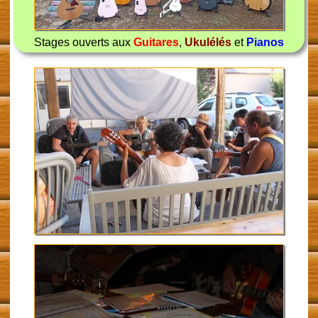
Stages ouverts aux
Guitares
,
Ukulélés
et
Pianos