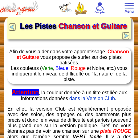
Les Pistes
Chanson et Guitare
Afin de vous aider dans votre apprentissage,
Chanson
et Guitare
vous propose de surfer sur des pistes
balisées.
Les couleurs (
Verte
,
Bleue
,
Rouge
et Noire, etc.) vous
indiqueront le niveau de difficulté ou "la nature" de la
piste.
Attention
, la couleur donnée à un titre est liée aux
informations données
dans la Version Club
.
En effet, la version Club est régulièrement proposée
avec des solos, des arpèges ou des battements plus
précis et donc le niveau de difficulté est parfois (souvent)
plus grand que sur la version publique. Bref, ne vous
étonnez pas de voir une chanson sur une
piste ROUGE
alors que l'arpège semble
VERT facile
. ll y a des