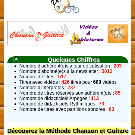
Quelques Chiffres
Nombre d'adhérent(e)s à jour de cotisation :
203
Nombre d'abonné(e)s à la newsletter :
5012
Nombre de titres :
517
Titres avec vidéos :
426
titres pour
680
vidéos
Nombre d'interprètes :
237
Nombre de titres réservés aux adhérent(e)s :
85
Nombre de didacticiels Arpèges :
113
Nombre de didacticiels Rythmiques :
73
Nombre de titres avec partitions sonores :
83
Découvrez la Méthode Chanson et Guitare