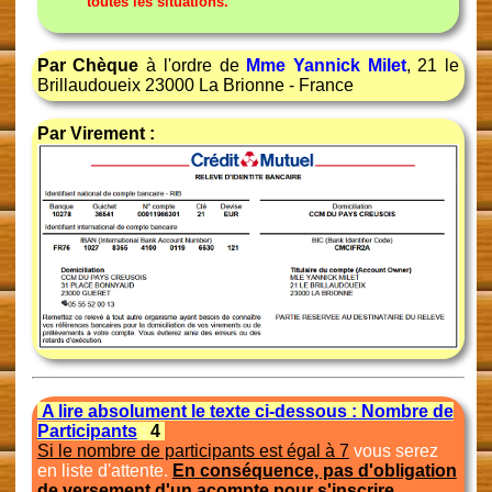
toutes les situations.
Par Chèque
à l'ordre de
Mme Yannick Milet
, 21 le
Brillaudoueix 23000 La Brionne - France
Par Virement :
A lire absolument le texte ci-dessous : Nombre de
Participants
:
4
Si le nombre de participants est égal à 7
vous serez
en liste d'attente.
En conséquence, pas d'obligation
de versement d'un acompte pour s'inscrire
.