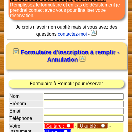
Remplissez le formulaire et en cas de désistement je
prendrai contact avec vous pour finaliser votre
réservation.
Je crois n'avoir rien oublié mais si vous avez des
questions
contactez-moi
-
Formulaire d'inscription à remplir -
Annulation
Formulaire à Remplir pour réserver
Nom
Prénom
Email
Téléphone
Votre
[ Guitare :
]
-
[ Ukulélé :
]
-
instrument
[ Piano :
]