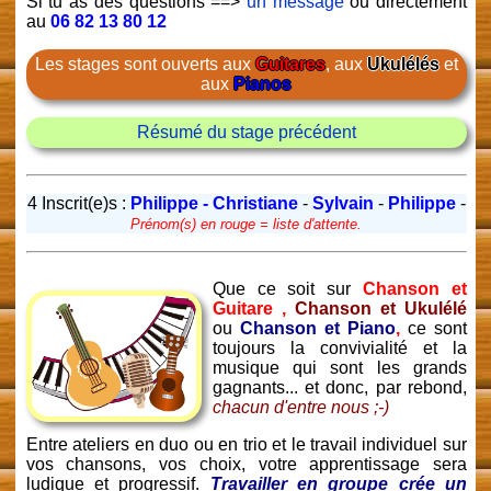
Si tu as des questions ==>
un message
ou directement
au
06 82 13 80 12
Les stages sont ouverts aux
Guitares
, aux
Ukulélés
et
aux
Pianos
Résumé du stage précédent
4 Inscrit(e)s :
Philippe - Christiane
-
Sylvain
-
Philippe
-
Prénom(s) en rouge = liste d'attente.
Que ce soit sur
Chanson et
Guitare ,
Chanson et Ukulélé
ou
Chanson et Piano
,
ce sont
toujours la convivialité et la
musique qui sont les grands
gagnants... et donc, par rebond,
chacun d'entre nous ;-)
Entre ateliers en duo ou en trio et le travail individuel sur
vos chansons, vos choix, votre apprentissage sera
ludique et progressif.
Travailler en groupe crée un