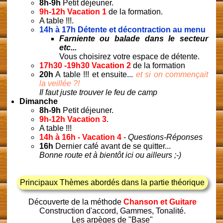
8h-9h
Petit déjeuner.
9h-12h Vacation 1
de la formation.
A table !!!.
14h à 17h
Détente et décontraction au menu
Farniente ou balade dans le secteur
etc...
Vous choisirez votre espace de détente.
17h30 -19h30 Vacation 2
de la formation
20h
A table !!! et ensuite...
et si on commençait
la veillée ?!
Il faut juste trouver le feu de camp
Dimanche
8h-9h
Petit déjeuner.
9h-12h Vacation 3
.
A table !!!
14h à 16h - Vacation 4
-
Questions-Réponses
16h
Dernier café avant de se quitter...
Bonne route et à bientôt ici ou ailleurs ;-)
Principaux Thèmes abordés dans la partie théorique
Découverte de la méthode
Chanson et Guitare
Construction d'accord, Gammes, Tonalité.
Les arpèges de "Base"