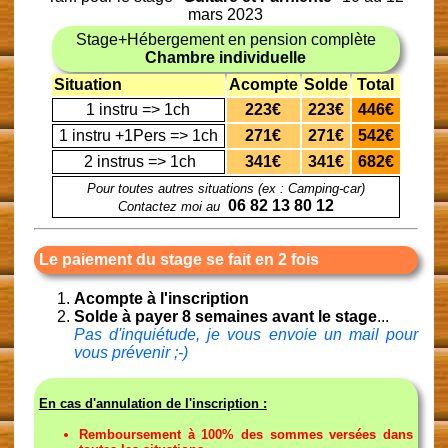
mars 2023
Stage+Hébergement en pension complète
Chambre individuelle
Situation
Acompte
Solde
Total
1 instru => 1ch
223€
223€
446€
1 instru +1Pers => 1ch
271€
271€
542€
2 instrus => 1ch
341€
341€
682€
Pour toutes autres situations (ex : Camping-car)
06 82 13 80 12
Contactez moi au
Le paiement du stage se fait en 2 fois
Acompte à l'inscription
Solde à payer 8 semaines avant le stage
...
Pas d'inquiétude, je vous envoie un mail pour
vous prévenir ;-)
En cas d'annulation de l'inscription :
Remboursement à 100% des sommes versées dans