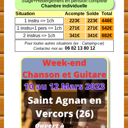
Stage+Hébergement en pension complète
Chambre individuelle
Situation
Acompte
Solde
Total
1 instru => 1ch
223€
223€
446€
1 instru+1 pers => 1ch
271€
271€
542€
2 instrus => 1ch
341€
341€
682€
Pour toutes autres situations (ex : Camping-car)
06 82 13 80 12
Contactez moi au