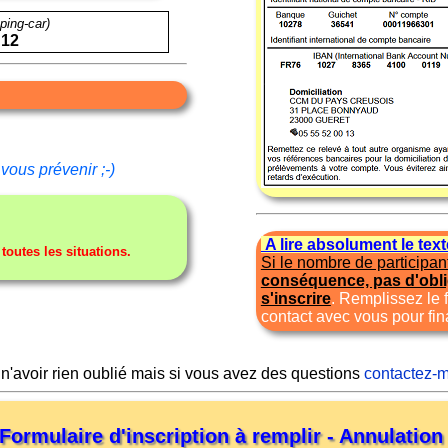
ping-car)
 12
vous prévenir ;-)
A lire absolument le tex
utes les situations.
Si le nombre de participan
conséquence, pas d'obl
s'inscrire
. Remplissez le 
contact avec vous pour fina
 n'avoir rien oublié mais si vous avez des questions
contactez-m
Formulaire d'inscription à remplir - Annulatio