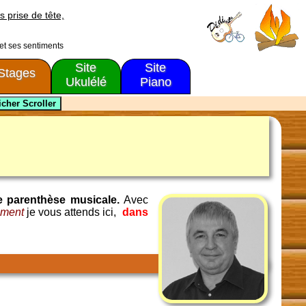
s prise de tête,
 et ses sentiments
Site
Site
Stages
Ukulélé
Piano
e parenthèse musicale.
Avec
gement
je vous attends ici,
dans