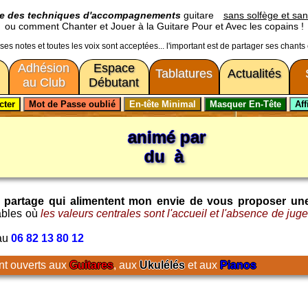
ge des techniques d'accompagnements
guitare
sans solfège et san
ou comment Chanter et Jouer à la Guitare Pour et Avec les copains !
usses notes et toutes les voix sont acceptées... l'important est de partager ses chants
Adhésion
Espace
Tablatures
Actualités
au Club
Débutant
animé par
du à
t le partage qui alimentent mon envie de vous proposer un
ables où
les valeurs centrales sont l'accueil et l'absence de ju
 au
06 82 13 80 12
nt ouverts aux
Guitares
, aux
Ukulélés
et aux
Pianos