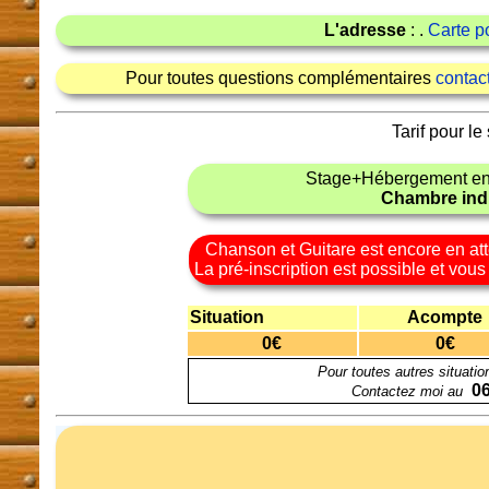
L'adresse
: .
Carte p
Pour toutes questions complémentaires
contac
Tarif pour le
Stage+Hébergement en
Chambre indi
Chanson et Guitare est encore en att
La pré-inscription est possible et vous
Situation
Acompte
0€
0€
Pour toutes autres situatio
06
Contactez moi au