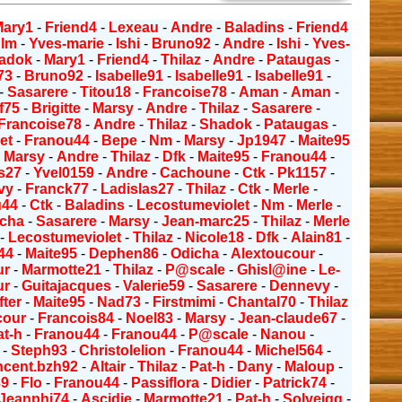
Mary1
-
Friend4
-
Lexeau
-
Andre
-
Baladins
-
Friend4
dlm
-
Yves-marie
-
Ishi
-
Bruno92
-
Andre
-
Ishi
-
Yves-
adok
-
Mary1
-
Friend4
-
Thilaz
-
Andre
-
Pataugas
-
73
-
Bruno92
-
Isabelle91
-
Isabelle91
-
Isabelle91
-
-
Sasarere
-
Titou18
-
Francoise78
-
Aman
-
Aman
-
f75
-
Brigitte
-
Marsy
-
Andre
-
Thilaz
-
Sasarere
-
Francoise78
-
Andre
-
Thilaz
-
Shadok
-
Pataugas
-
let
-
Franou44
-
Bepe
-
Nm
-
Marsy
-
Jp1947
-
Maite95
-
Marsy
-
Andre
-
Thilaz
-
Dfk
-
Maite95
-
Franou44
-
s27
-
Yvel0159
-
Andre
-
Cachoune
-
Ctk
-
Pk1157
-
vy
-
Franck77
-
Ladislas27
-
Thilaz
-
Ctk
-
Merle
-
u44
-
Ctk
-
Baladins
-
Lecostumeviolet
-
Nm
-
Merle
-
icha
-
Sasarere
-
Marsy
-
Jean-marc25
-
Thilaz
-
Merle
-
Lecostumeviolet
-
Thilaz
-
Nicole18
-
Dfk
-
Alain81
-
44
-
Maite95
-
Dephen86
-
Odicha
-
Alextoucour
-
ur
-
Marmotte21
-
Thilaz
-
P@scale
-
Ghisl@ine
-
Le-
ur
-
Guitajacques
-
Valerie59
-
Sasarere
-
Dennevy
-
fter
-
Maite95
-
Nad73
-
Firstmimi
-
Chantal70
-
Thilaz
cour
-
Francois84
-
Noel83
-
Marsy
-
Jean-claude67
-
at-h
-
Franou44
-
Franou44
-
P@scale
-
Nanou
-
-
Steph93
-
Christolelion
-
Franou44
-
Michel564
-
ncent.bzh92
-
Altair
-
Thilaz
-
Pat-h
-
Dany
-
Maloup
-
39
-
Flo
-
Franou44
-
Passiflora
-
Didier
-
Patrick74
-
Jeanphi74
-
Ascidie
-
Marmotte21
-
Pat-h
-
Solveigg
-