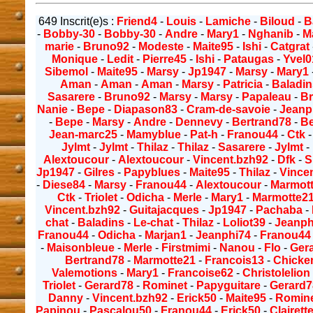
649 Inscrit(e)s :
Friend4
-
Louis
-
Lamiche
-
Biloud
-
B
-
Bobby-30
-
Bobby-30
-
Andre
-
Mary1
-
Nghanib
-
M
marie
-
Bruno92
-
Modeste
-
Maite95
-
Ishi
-
Catgrat
Monique
-
Ledit
-
Pierre45
-
Ishi
-
Pataugas
-
Yvel0
Sibemol
-
Maite95
-
Marsy
-
Jp1947
-
Marsy
-
Mary1
Aman
-
Aman
-
Aman
-
Marsy
-
Patricia
-
Baladin
Sasarere
-
Bruno92
-
Marsy
-
Marsy
-
Papaleau
-
B
Nanie
-
Bepe
-
Diapason83
-
Cram-de-savoie
-
Jeanp
-
Bepe
-
Marsy
-
Andre
-
Dennevy
-
Bertrand78
-
B
Jean-marc25
-
Mamyblue
-
Pat-h
-
Franou44
-
Ctk
Jylmt
-
Jylmt
-
Thilaz
-
Thilaz
-
Sasarere
-
Jylmt
-
Alextoucour
-
Alextoucour
-
Vincent.bzh92
-
Dfk
-
S
Jp1947
-
Gilres
-
Papyblues
-
Maite95
-
Thilaz
-
Vince
-
Diese84
-
Marsy
-
Franou44
-
Alextoucour
-
Marmot
Ctk
-
Triolet
-
Odicha
-
Merle
-
Mary1
-
Marmotte2
Vincent.bzh92
-
Guitajacques
-
Jp1947
-
Pachaba
-
chat
-
Baladins
-
Le-chat
-
Thilaz
-
Loliot39
-
Jeanph
Franou44
-
Odicha
-
Marjan1
-
Jeanphi74
-
Franou44
-
Maisonbleue
-
Merle
-
Firstmimi
-
Nanou
-
Flo
-
Ger
Bertrand78
-
Marmotte21
-
Francois13
-
Chicke
Valemotions
-
Mary1
-
Francoise62
-
Christolelion
Triolet
-
Gerard78
-
Rominet
-
Papyguitare
-
Gerard7
Danny
-
Vincent.bzh92
-
Erick50
-
Maite95
-
Romin
Papinou
-
Pascalou50
-
Franou44
-
Erick50
-
Clairett