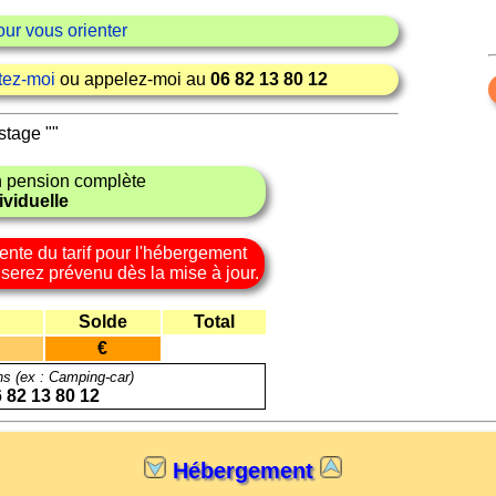
our vous orienter
tez-moi
ou appelez-moi au
06 82 13 80 12
 stage "
"
 pension complète
viduelle
ente du tarif pour l'hébergement
 serez prévenu dès la mise à jour.
Solde
Total
€
ns (ex : Camping-car)
 82 13 80 12
Hébergement