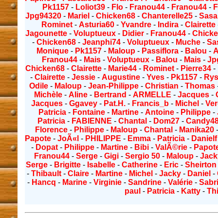
Pk1157
-
Loliot39
-
Flo
-
Franou44
-
Franou44
-
F
Jpg94320
-
Mariel
-
Chicken68
-
Chanterelle25
-
Sasa
Rominet
-
Asturia60
-
Yvandre
-
Indira
-
Clairette
Jagounette
-
Voluptueux
-
Didier
-
Franou44
-
Chick
-
Chicken68
-
Jeanphi74
-
Voluptueux
-
Muche
-
Sa
Monique
-
Pk1157
-
Maloup
-
Passiflora
-
Balou
-
A
Franou44
-
Mais
-
Voluptueux
-
Balou
-
Mais
-
Jp
Chicken68
-
Clairette
-
Marie44
-
Rominet
-
Pierre34
-
-
Clairette
-
Jessie
-
Augustine
-
Yves
-
Pk1157
-
Rys
Odile
-
Maloup
-
Jean-Philippe
-
Christian
-
Thomas
Michèle
-
Aline
-
Bertrand
-
ARMELLE
-
Jacques
-
Jacques
-
Ggavey
-
Pat.H.
-
Francis_b
-
Michel
-
Ve
Patricia
-
Fontaine
-
Martine
-
Antoine
-
Philippe
-
Patricia
-
FABIENNE
-
Chantal
-
Dom27
-
Candy4
Florence
-
Philippe
-
Maloup
-
Chantal
-
Manika20
Papote
-
JoÃ«l
-
PHILIPPE
-
Emma
-
Patricia
-
Danielf
-
Dopat
-
Philippe
-
Martine
-
Bibi
-
ValÃ©rie
-
Papot
Franou44
-
Serge
-
Gigi
-
Sergio 50
-
Maloup
-
Jack
Serge
-
Brigitte
-
Isabelle
-
Catherine
-
Eric
-
Sheirton
-
Thibault
-
Claire
-
Martine
-
Michel
-
Jacky
-
Daniel
-
-
Hancq
-
Marine
-
Virginie
-
Sandrine
-
Valérie
-
Sabr
paul
-
Patricia
-
Katty
-
Th