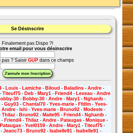
Se Désinscrire
Finalement pas Dispo ?!
votre email pour vous désinscrire
 pas ? Saisir
GUP
dans ce champs
4
-
Louis
-
Lamiche
-
Biloud
-
Baladins
-
Andre
-
-
Titeuf75
-
Deb
-
Mary1
-
Friend4
-
Lexeau
-
Andre
obby-30
-
Bobby-30
-
Andre
-
Mary1
-
Nghanib
-
e
-
Guy03
-
Chantal70
-
Yves-marie
-
Ffdlm
-
Yves-
-
Andre
-
Ishi
-
Yves-marie
-
Bruno92
-
Modeste
-
-
Thilaz
-
Bruno92
-
Maite95
-
Friend4
-
Nghanib
-
1
-
Friend4
-
Thilaz
-
Andre
-
Pataugas
-
Monique
-
Pataugas
-
Yvel0159
-
Andre
-
Mary1
-
Titeuf75
-
-
Jeanc73
-
Bruno92
-
Isabelle91
-
Isabelle91
-