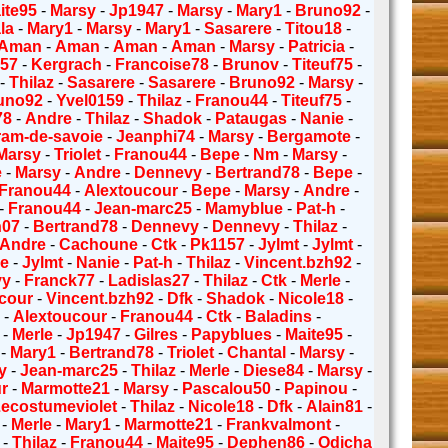
ite95
-
Marsy
-
Jp1947
-
Marsy
-
Mary1
-
Bruno92
-
la
-
Mary1
-
Marsy
-
Mary1
-
Sasarere
-
Titou18
-
Aman
-
Aman
-
Aman
-
Aman
-
Marsy
-
Patricia
-
57
-
Kergrach
-
Francoise78
-
Brunov
-
Titeuf75
-
-
Thilaz
-
Sasarere
-
Sasarere
-
Bruno92
-
Marsy
-
uno92
-
Yvel0159
-
Thilaz
-
Franou44
-
Titeuf75
-
78
-
Andre
-
Thilaz
-
Shadok
-
Pataugas
-
Nanie
-
am-de-savoie
-
Jeanphi74
-
Marsy
-
Bergamote
-
Marsy
-
Triolet
-
Franou44
-
Bepe
-
Nm
-
Marsy
-
e
-
Marsy
-
Andre
-
Dennevy
-
Bertrand78
-
Bepe
-
Franou44
-
Alextoucour
-
Bepe
-
Marsy
-
Andre
-
-
Franou44
-
Jean-marc25
-
Mamyblue
-
Pat-h
-
n07
-
Bertrand78
-
Dennevy
-
Dennevy
-
Thilaz
-
Andre
-
Cachoune
-
Ctk
-
Pk1157
-
Jylmt
-
Jylmt
-
re
-
Jylmt
-
Nanie
-
Pat-h
-
Thilaz
-
Vincent.bzh92
-
vy
-
Franck77
-
Ladislas27
-
Thilaz
-
Ctk
-
Merle
-
cour
-
Vincent.bzh92
-
Dfk
-
Shadok
-
Nicole18
-
k
-
Alextoucour
-
Franou44
-
Ctk
-
Baladins
-
-
Merle
-
Jp1947
-
Gilres
-
Papyblues
-
Maite95
-
-
Mary1
-
Bertrand78
-
Triolet
-
Chantal
-
Marsy
-
y
-
Jean-marc25
-
Thilaz
-
Merle
-
Diese84
-
Marsy
-
r
-
Marmotte21
-
Marsy
-
Pascalou50
-
Papinou
-
ecostumeviolet
-
Thilaz
-
Nicole18
-
Dfk
-
Alain81
-
-
Merle
-
Mary1
-
Marmotte21
-
Frankvalmont
-
-
Thilaz
-
Franou44
-
Maite95
-
Dephen86
-
Odicha