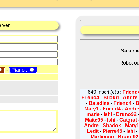
erver
Saisir 
Robot ou
]
-
[ Piano :
]
649 Inscrit(e)s :
Friend
Friend4
-
Biloud
-
Andre
-
Baladins
-
Friend4
-
B
Mary1
-
Friend4
-
Andr
marie
-
Ishi
-
Bruno92
Maite95
-
Ishi
-
Catgrat
Andre
-
Shadok
-
Mary
Ledit
-
Pierre45
-
Ishi
-
Martienne
-
Bruno92