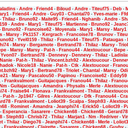
aladins
-
Andre
-
Friend4
-
Biloud
-
Andre
-
Titeuf75
-
Deb
-
ary1
-
Friend4
-
Andre
-
Guy03
-
Chantal70
-
Yves-marie
-
Ff
-
Thilaz
-
Bruno92
-
Maite95
-
Friend4
-
Nghanib
-
Andre
-
Sh
159
-
Andre
-
Mary1
-
Titeuf75
-
Martienne
-
Bruno92
-
Jeanc
-
Bruno92
-
Francoise62
-
Moyenala
-
Mary1
-
Marsy
-
Mary1
s
-
Marsy
-
Pk1157
-
Kergrach
-
Francoise78
-
Brunov
-
Titeu
runo92
-
Yvel0159
-
Thilaz
-
Franou44
-
Titeuf75
-
Pataugas
-
hi74
-
Marsy
-
Bergamote
-
Bertrand78
-
Thilaz
-
Marsy
-
Trio
epe
-
Marsy
-
Marsy
-
Pat-h
-
Franou44
-
Alextoucour
-
Bepe
-
Yvon07
-
Bertrand78
-
Dennevy
-
Dennevy
-
Thilaz
-
Ladisla
Nanie
-
Pat-h
-
Thilaz
-
Vincent.bzh92
-
Alextoucour
-
Denne
hadok
-
Nicole18
-
Nanie
-
Pat-h
-
Ctk
-
Alextoucour
-
Frano
nt.bzh92
-
Mary1
-
Bertrand78
-
Triolet
-
Chantal
-
Marsy
-
Od
te21
-
Marsy
-
Pascalou50
-
Papinou
-
Francoise62
-
Eddy59
1
-
Frankvalmont
-
Guitajacques
-
Franou44
-
Thilaz
-
Franou
Nm
-
Guitajacques
-
Amandra
-
Physalis
-
Merle
-
Alextouco
i74
-
Fraise94
-
Flonava
-
Frankvalmont
-
Thilaz
-
Alextouco
-
Pat-h
-
Jp1947
-
Gilres
-
Alextoucour
-
Dfk
-
Franou44
-
Cra
ard78
-
Frankvalmont
-
Loliot39
-
Scalpa
-
Steph93
-
Alextou
n68
-
Rominet
-
Amandra
-
Jeanphi74
-
Erick50
-
Loliot39
-
P
-
Esperancia
-
Sasarere
-
Chicken68
-
Chicken68
-
Gerard78
8
-
Steph93
-
Chrisb72
-
Thilaz
-
Marjan1
-
Nm
-
Redriver
-
Vi
et
-
Thilaz
-
Diego76
-
Jeanphi74
-
Chicken68
-
Merle
-
Loliot
e
-
Frankvalmont
-
Clairette
-
Sasarere
-
Chicken68
-
Guyby
-