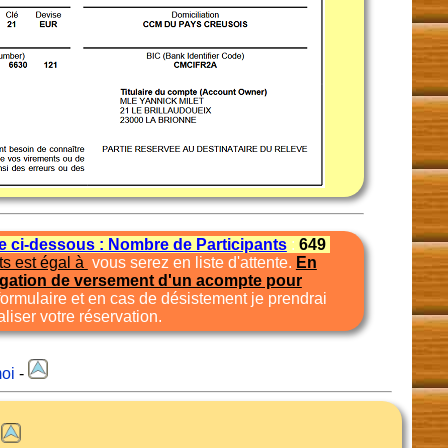
te ci-dessous : Nombre de Participants
:
649
ts est égal à
vous serez en liste d'attente.
En
igation de versement d'un acompte pour
formulaire et en cas de désistement je prendrai
liser votre réservation.
oi
-
n