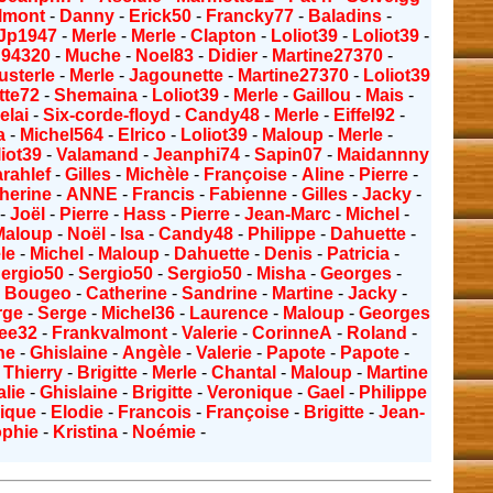
lmont
-
Danny
-
Erick50
-
Francky77
-
Baladins
-
Jp1947
-
Merle
-
Merle
-
Clapton
-
Loliot39
-
Loliot39
-
g94320
-
Muche
-
Noel83
-
Didier
-
Martine27370
-
usterle
-
Merle
-
Jagounette
-
Martine27370
-
Loliot39
tte72
-
Shemaina
-
Loliot39
-
Merle
-
Gaillou
-
Mais
-
elai
-
Six-corde-floyd
-
Candy48
-
Merle
-
Eiffel92
-
a
-
Michel564
-
Elrico
-
Loliot39
-
Maloup
-
Merle
-
liot39
-
Valamand
-
Jeanphi74
-
Sapin07
-
Maidannny
rahlef
-
Gilles
-
Michèle
-
Françoise
-
Aline
-
Pierre
-
herine
-
ANNE
-
Francis
-
Fabienne
-
Gilles
-
Jacky
-
-
Joël
-
Pierre
-
Hass
-
Pierre
-
Jean-Marc
-
Michel
-
Maloup
-
Noël
-
Isa
-
Candy48
-
Philippe
-
Dahuette
-
le
-
Michel
-
Maloup
-
Dahuette
-
Denis
-
Patricia
-
ergio50
-
Sergio50
-
Sergio50
-
Misha
-
Georges
-
-
Bougeo
-
Catherine
-
Sandrine
-
Martine
-
Jacky
-
rge
-
Serge
-
Michel36
-
Laurence
-
Maloup
-
Georges
ee32
-
Frankvalmont
-
Valerie
-
CorinneA
-
Roland
-
ne
-
Ghislaine
-
Angèle
-
Valerie
-
Papote
-
Papote
-
 Thierry
-
Brigitte
-
Merle
-
Chantal
-
Maloup
-
Martine
lie
-
Ghislaine
-
Brigitte
-
Veronique
-
Gael
-
Philippe
ique
-
Elodie
-
Francois
-
Françoise
-
Brigitte
-
Jean-
ophie
-
Kristina
-
Noémie
-