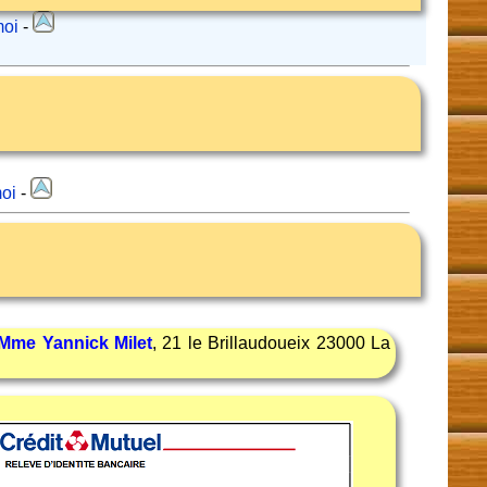
moi
-
oi
-
Mme Yannick Milet
, 21 le Brillaudoueix 23000 La