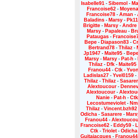
Isabelle91
-
Sibemol
-
Ma
Francoise62
-
Moyena
Francoise78
-
Aman
-
Baladins
-
Marsy
-
Pk11
Brigitte
-
Marsy
-
Andre
Marsy
-
Papaleau
-
Br
Pataugas
-
Francoise
Bepe
-
Diapason83
-
Cr
Bertrand78
-
Thilaz
-
Jp1947
-
Maite95
-
Bep
Marsy
-
Marsy
-
Pat-h
-
Thilaz
-
Dfk
-
Maite95
Franou44
-
Ctk
-
Yvo
Ladislas27
-
Yvel0159
-
Thilaz
-
Thilaz
-
Sasare
Alextoucour
-
Denne
Alextoucour
-
Alextou
Nanie
-
Pat-h
-
Ct
Lecostumeviolet
-
Nm
Thilaz
-
Vincent.bzh92
Odicha
-
Sasarere
-
Mars
Franou44
-
Alextoucou
Francoise62
-
Eddy59
-
L
Ctk
-
Triolet
-
Odicha
Guitajacques
-
Franou44