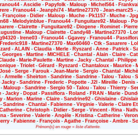
ranou44
-
Ascidie
-
Papyfolk
-
Maloup
-
Michel564
-
Frankva
rere
-
Franou44
-
Jeanphi74
-
Martine27370
-
Jean-marc25
-
-
Françoise
-
Didier
-
Maloup
-
Muche
-
Pk1157
-
Muche
-
Jp
en68
-
Melodyinblue
-
Franou44
-
Funguitare92
-
Maloup
-
Po
sarere
-
Clairette
-
Funguitare92
-
Diogene
-
Rominet
-
Pierre
ugustine
-
Maloup
-
Clairette
-
Candy48
-
Martine27370
-
Lor
g94320
-
Irene03
-
Franou44
-
Ggavey
-
Franou44
-
Passiflor
Frederic918
-
Martine27370
-
Max60460
-
Ctk
-
Sasarere
-
Lo
zard
-
ALAIN
-
Claudia
-
Merle
-
Ryszard
-
Anne
-
Patrick
-
Sa
-
Georges
-
Martine
-
MICHELE
-
Chantal
-
Alain
-
Claire
-
Cat
Claude
-
Marie-Paulette
-
Martine
-
Jacky
-
Chantal
-
Philippe
ronique
-
Triolet
-
Gérard
-
Ryszard
-
Chantaloux
-
Maurice
-
José
-
Serge
-
Farouk
-
Jean-Marie
-
Sergio
-
Chantal
-
Michè
8
-
Armelle
-
Sheirton
-
Sandrine
-
Sandrine
-
Talou
-
Talou
-
S
-
Jacky
-
Sandrine
-
Frederic
-
Popotte
-
J2l
-
Mireille
-
Denis
-
Maloup
-
Sandrine
-
Sergio 50
-
Talou
-
Talou
-
Thierry
-
Se
e
-
Jacky
-
Dopat
-
Passiflora
-
Roland
-
FRAN
-
Marie
-
Dund
y
-
Marion
-
Marine
-
Claire
-
Sandrine92
-
Ghislaine
-
Ghislai
-
Sandrine
-
Chantal
-
Fabienne
-
Virginie
-
Valerie
-
Claire Et
Catherine
-
Christoph
-
Didier
-
Serge
-
Vincent
-
Rina
-
Natha
ina
-
Severine
-
Valerie
-
Angèle
-
Kristina
-
Catherine
-
Veron
ierry
-
Fabienne
-
François
-
Agathe
-
Françoise
-
Ambre
-
S
Prénom(s) en rouge = liste d'attente.