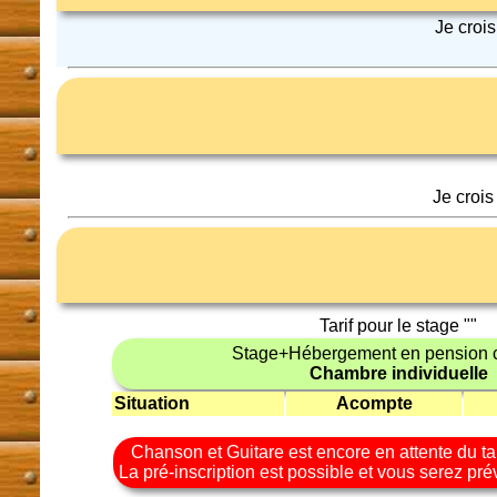
Je croi
Je crois
Tarif pour le stage "
"
Stage+Hébergement en pension 
Chambre individuelle
Situation
Acompte
Chanson et Guitare est encore en attente du ta
La pré-inscription est possible et vous serez pré