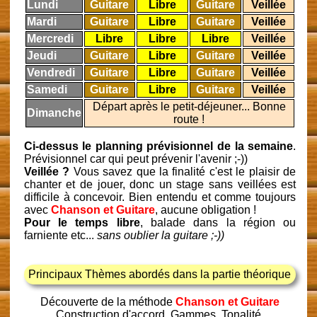
Lundi
Guitare
Libre
Guitare
Veillée
Mardi
Guitare
Libre
Guitare
Veillée
Mercredi
Libre
Libre
Libre
Veillée
Jeudi
Guitare
Libre
Guitare
Veillée
Vendredi
Guitare
Libre
Guitare
Veillée
Samedi
Guitare
Libre
Guitare
Veillée
Départ après le petit-déjeuner... Bonne
Dimanche
route !
Ci-dessus le planning prévisionnel de la semaine
.
Prévisionnel car qui peut prévenir l'avenir ;-))
Veillée ?
Vous savez que la finalité c'est le plaisir de
chanter et de jouer, donc un stage sans veillées est
difficile à concevoir. Bien entendu et comme toujours
avec
Chanson et Guitare
, aucune obligation !
Pour le temps libre
, balade dans la région ou
farniente etc...
sans oublier la guitare ;-))
Principaux Thèmes abordés dans la partie théorique
Découverte de la méthode
Chanson et Guitare
Construction d'accord, Gammes, Tonalité.