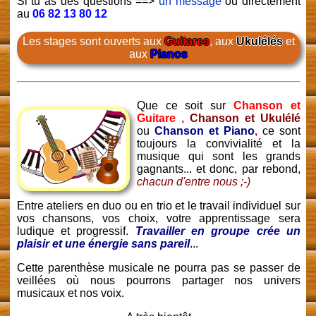
Si tu as des questions ==>
un message
ou directement
au
06 82 13 80 12
Les stages sont ouverts aux
Guitares
, aux
Ukulélés
et
aux
Pianos
Que ce soit sur
Chanson et
Guitare ,
Chanson et Ukulélé
ou
Chanson et Piano
,
ce sont
toujours la convivialité et la
musique qui sont les grands
gagnants... et donc, par rebond,
chacun d'entre nous ;-)
Entre ateliers en duo ou en trio et le travail individuel sur
vos chansons, vos choix, votre apprentissage sera
ludique et progressif.
Travailler en groupe crée un
plaisir et une énergie sans pareil
...
Cette parenthèse musicale ne pourra pas se passer de
veillées où nous pourrons partager nos univers
musicaux et nos voix.