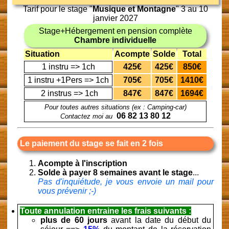
Tarif pour le stage "
Musique et Montagne
" 3 au 10
janvier 2027
Stage+Hébergement en pension complète
Chambre individuelle
Situation
Acompte
Solde
Total
1 instru => 1ch
425€
425€
850€
1 instru +1Pers => 1ch
705€
705€
1410€
2 instrus => 1ch
847€
847€
1694€
Pour toutes autres situations (ex : Camping-car)
06 82 13 80 12
Contactez moi au
Le paiement du stage se fait en 2 fois
Acompte à l'inscription
Solde à payer 8 semaines avant le stage
...
Pas d'inquiétude, je vous envoie un mail pour
vous prévenir ;-)
Toute annulation entraine les frais suivants :
plus de 60 jours
avant la date du début du