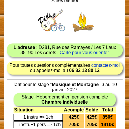
A très bientôt
L'adresse
: D281, Rue des Ramayes / Les 7 Laux
38190 Les Adrets .
Carte pour vous orienter
Pour toutes questions complémentaires
contactez-moi
ou appelez-moi au
06 82 13 80 12
Tarif pour le stage "
Musique et Montagne
" 3 au 10
janvier 2027
Stage+Hébergement en pension complète
Chambre individuelle
Situation
Acompte
Solde
Total
1 instru => 1ch
425€
425€
850€
1 instru+1 pers => 1ch
705€
705€
1410€