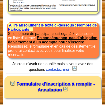
A lire absolument le texte ci-dessous : Nombre de
Participants
:
Si le nombre de participants est égal à 8
vous serez
en liste d'attente.
En conséquence, pas d'obligation
de versement d'un acompte pour s'inscrire
.
Remplissez le formulaire et en cas de désistement je
prendrai contact avec vous pour finaliser votre
réservation.
Je crois n'avoir rien oublié mais si vous avez des
questions
contactez-moi
-
Formulaire d'inscription à remplir -
Annulation