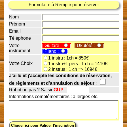
Formulaire à Remplir pour réserver
Nom
Prénom
Email
Téléphone
Votre
[ Guitare :
]
-
[ Ukulélé :
]
-
instrument
[ Piano :
]
1 instru : 1ch = 850€
Votre Choix
1 instru+1 pers : 1 ch = 1410€
2 instrus : 1 ch => 1694€
J'ai lu et j'accepte les conditions de réservation,
de règlements et d'annulation du séjour
:
Robot ou pas ? Saisir
GUP
Informations complémentaires : allergies etc...