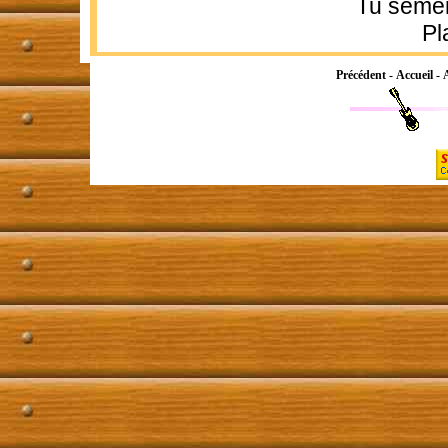
Tu sèmer
Pl
Précédent
-
Accueil
-