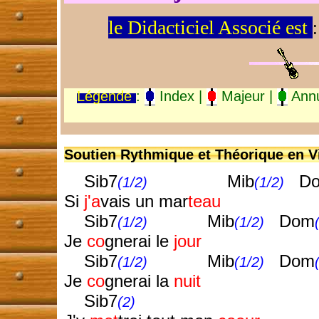
le Didacticiel Associé est
Légende
:
Index |
Majeur |
Annu
Soutien Rythmique et Théorique en Vi
Sib7
Mib
Do
(1/2)
(1/2)
Si
j'a
vais un mar
teau
Sib7
Mib
Dom
(1/2)
(1/2)
Je
co
gnerai le
jour
Sib7
Mib
Dom
(1/2)
(1/2)
Je
co
gnerai la
nuit
Sib7
(2)