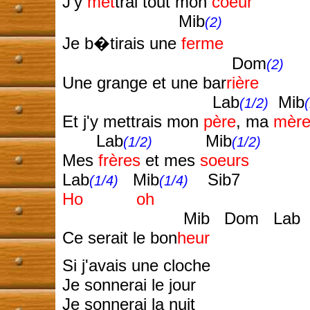
J'y
met
trai tout mon
coeur
Mib
(2)
Je b�tirais une
ferme
Dom
(2)
Une grange et une bar
rière
Lab
Mib
(1/2)
Et j'y mettrais mon
père
, ma
mèr
Lab
Mib
(1/2)
(1/2)
Mes
frères
et mes
soeurs
Lab
Mib
Sib7
(1/4)
(1/4)
Ho
oh
Mib Dom Lab
Ce serait le bon
heur
Si j'avais une cloche
Je sonnerai le jour
Je sonnerai la nuit