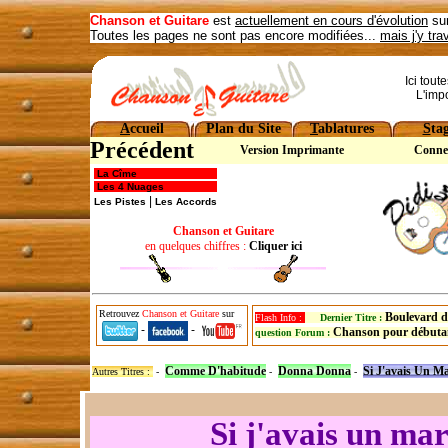
Chanson et Guitare
est
actuellement en cours d'évolution
sur
Toutes les pages ne sont pas encore modifiées...
mais j'y tra
Ici tout
L'imp
A
ccueil
Plan du Site
T
ablatures
S
ta
Précédent
Version Imprimante
Conne
La Cîme
Les 4 Nuages
|
Les Pistes
Les Accords
Chanson et Guitare
en quelques chiffres :
Cliquer ici
Retrouvez
Chanson et Guitare
sur
Boulevard d
Flash Info :
Dernier Titre :
-
-
Chanson pour débuta
question Forum :
Comme D'habitude
Donna Donna
Si J'avais Un M
Autres Titres :
-
-
-
Si j'avais un ma