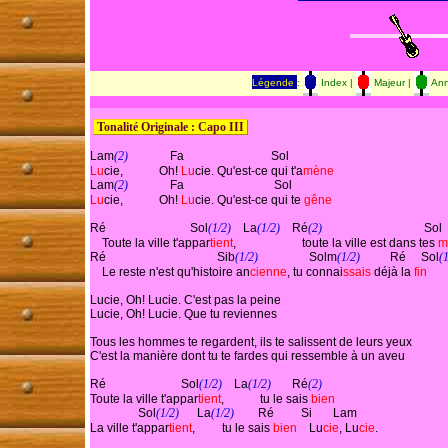
Légende
:
Index |
Majeur |
Ann
 Tonalité Originale : Capo III 
Lam
(2)
Lu
cie,            Oh! 
Lu
cie. Qu'est-ce qui t'a
mène
Lam
(2)
Lu
cie,            Oh! 
Lu
cie. Qu'est-ce qui te 
gêne
Ré                            Sol
(1/2)
    La
(1/2)
    Ré
(2)
                                  Sol 
    Toute la ville t'appar
tient
,                      toute la ville est dans tes 
m
Ré                                     Sib
(1/2)
                 Solm
(1/2)
          Ré     Sol
(
    Le reste n'est qu'histoire an
cienne
, tu connai
ssais
 déjà la 
fin
Lucie, Oh! Lucie. C'est pas la peine

Lucie, Oh! Lucie. Que tu reviennes

Tous les hommes te regardent, ils te salissent de leurs yeux

C'est la manière dont tu te fardes qui ressemble à un aveu

Ré                         Sol
(1/2)
    La
(1/2)
       Ré
(2)
Toute la ville t'appar
tient
,            tu le sais 
bien
                Sol
(1/2)
      La
(1/2)
        Ré         Si       Lam	

La ville t'appar
tient
,         tu le sais 
bien
    Lu
cie
, Lu
cie
.
