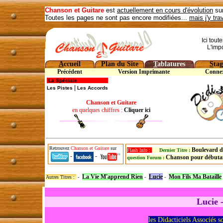
Chanson et Guitare
est
actuellement en cours d'évolution
sur
Toutes les pages ne sont pas encore modifiées...
mais j'y tra
Ici tout
L'imp
A
ccueil
Plan du Site
T
ablatures
S
tag
Précédent
Version Imprimante
Conne
La Spéciale
|
Les Pistes
Les Accords
Chanson et Guitare
en quelques chiffres :
Cliquer ici
Retrouvez
Chanson et Guitare
sur
Boulevard d
Flash Info :
Dernier Titre :
-
-
Chanson pour débuta
question Forum :
La Vie M'apprend Rien
Lucie
Mon Fils Ma Bataille
Autres Titres :
-
-
-
Lucie 
les Didacticiels Associés s