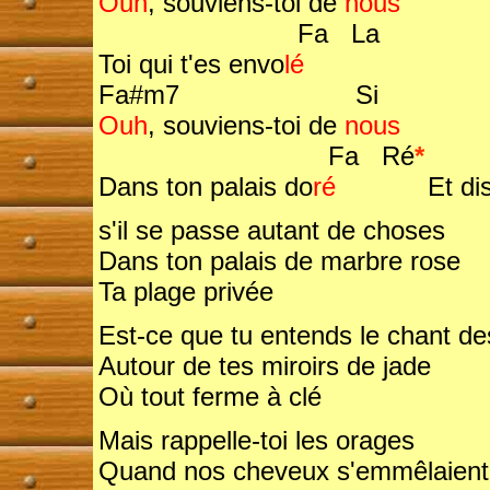
Ouh
, souviens-toi de
nous
Fa La
Toi qui t'es envo
lé
Fa#m7 Si
Ouh
, souviens-toi de
nous
Fa Ré
*
Dans ton palais do
ré
Et dis-
s'il se passe autant de choses
Dans ton palais de marbre rose
Ta plage privée
Est-ce que tu entends le chant d
Autour de tes miroirs de jade
Où tout ferme à clé
Mais rappelle-toi les orages
Quand nos cheveux s'emmêlaient