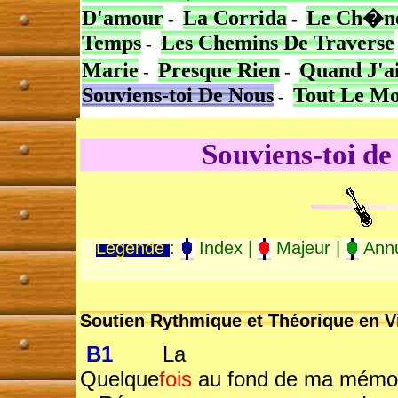
D'amour
La Corrida
Le Ch�n
-
-
Temps
Les Chemins De Traverse
-
Marie
Presque Rien
Quand J'a
-
-
Souviens-toi De Nous
Tout Le Mo
-
Souviens-toi de
Légende
:
Index |
Majeur |
Annu
Soutien Rythmique et Théorique en Vi
B1
La
Quelque
fois
au fond de ma mémo