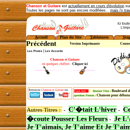
Chanson et Guitare
est
actuellement en cours d'évolution
sur
Toutes les pages ne sont pas encore modifiées...
mais j'y tra
Ici tout
L'imp
A
ccueil
Plan du Site
T
ablatures
S
ta
Précédent
Version Imprimante
Conne
|
Les Pistes
Les Accords
Chanson et Guitare
en quelques chiffres :
Cliquer ici
Retrouvez
Chanson et Guitare
sur
Boulevard d
Flash Info :
Dernier Titre :
-
-
Chanson pour débuta
question Forum :
C'�tait L'hiver
Ce
Autres Titres :
-
-
�coute Pousser Les Fleurs
Je L
-
Je T'aimais, Je T'aime Et Je T'ai