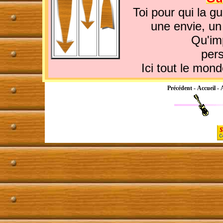
Toi pour qui la gu
une envie, un
Qu'im
per
Ici tout le mon
Précédent
-
Accueil
-