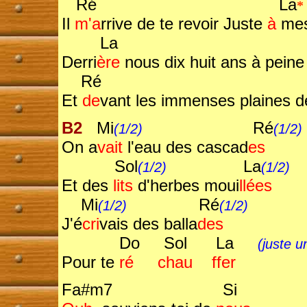
Ré La
*
Il
m'a
rrive de te revoir Juste
à
mes
La
Derri
ère
nous dix huit ans à peine
Ré L
Et
de
vant les immenses plaines d
B2
Mi
Ré
(1/2)
(1/2)
On a
vait
l'eau des cascad
es
Sol
La
(1/2)
(1/2)
Et des
lits
d'herbes moui
llées
Mi
Ré
(1/2)
(1/2)
J'é
cri
vais des balla
des
Do Sol La
(juste 
Pour te
ré
chau
ffer
Fa#m7 Si