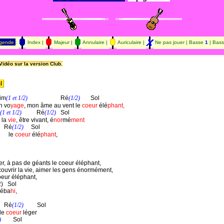
gende
:
Index |
Majeur |
Annulaire |
Auriculaire |
Ne pas jouer | Basse
1
| Bas
idéo sur la version Club.
l 
 Sim
(1 et 1/2)
                      Ré
(1/2)
       Sol

en vo
yage
, mon âme au vent le 
coeur
 élé
phant,
(1 et 1/2)
          Ré
(1/2)
   Sol

 la 
vie
, être vivant, é
nor
mé
ment
    Ré
(1/2)
     Sol

     le 
coeur
 élé
phant
, 

er, à pas de géants le coeur éléphant,

uvrir la vie, aimer les gens énormément, 

eur éléphant, 

2)   Sol

 éba
hi
, 

    Ré
(1/2)
         Sol

 le 
coeur
 léger

)
        Sol
