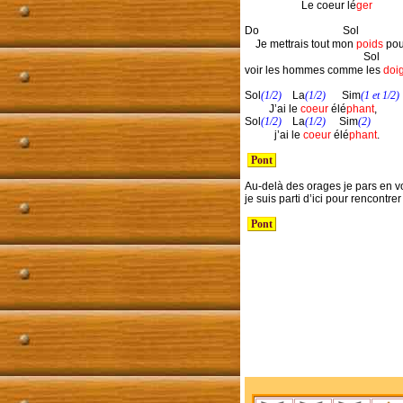
                     Le coeur lé
ger
Do                               Sol               
    Je mettrais tout mon 
poids
 pou
                                            Sol       
voir les hommes comme les 
doig
Sol
(1/2)
    La
(1/2)
      Sim
(1 et 1/2)
         J’ai le 
coeur
 élé
phant
,        
Sol
(1/2)
    La
(1/2)
     Sim
(2)
           j’ai le 
coeur
 élé
phant
.

 Pont 
Au-delà des orages je pars en v
je suis parti d’ici pour rencontrer l
 Pont 