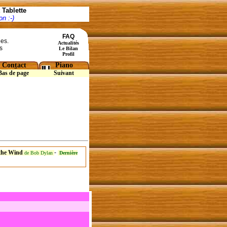
Tablette
n :-)
FAQ
ées.
Actualités
s
Le Bilan
Profil
Con
t
act
Piano
Bas de page
Suivant
 the Wind
-
de Bob Dylan
Dernière