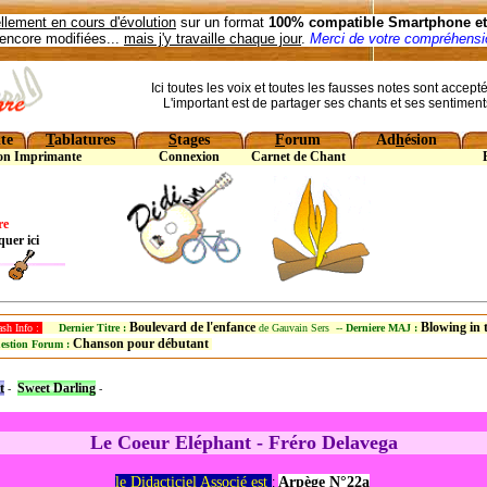
llement en cours d'évolution
sur un format
100% compatible Smartphone et 
encore modifiées...
mais j'y travaille chaque jour
.
Merci de votre compréhensio
Ici toutes les voix et toutes les fausses notes sont accept
L'important est de partager ses chants et ses sentiment
te
T
ablatures
S
tages
F
orum
Ad
h
ésion
on Imprimante
Connexion
Carnet de Chant
re
quer ici
Boulevard de l'enfance
Blowing in
ash Info :
Dernier Titre :
de Gauvain Sers --
Derniere MAJ :
Chanson pour débutant
estion Forum :
t
Sweet Darling
-
-
Le Coeur Eléphant - Fréro Delavega
le Didacticiel Associé est
Arpège N°22a
: