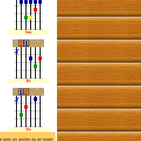
Sim
Ré
Do
ge avec un ancien ou un voisin