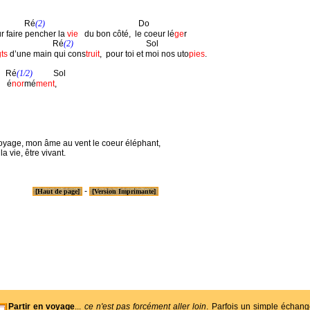
             Ré
(2)
                                             Do

r faire pencher la 
vie
   du bon côté,  le coeur lé
ge
r 

                           Ré
(2)
                                   Sol

ts
 d’une main qui cons
truit
,  pour toi et moi nos uto
pies
.

    Ré
(1/2)
          Sol

     é
nor
mé
ment
, 

oyage, mon âme au vent le coeur éléphant, 

a vie, être vivant.

-
[Haut de page]
[Version Imprimante]
Partir en voyage
...
ce n'est pas forcément aller loin
. Parfois un simple échan