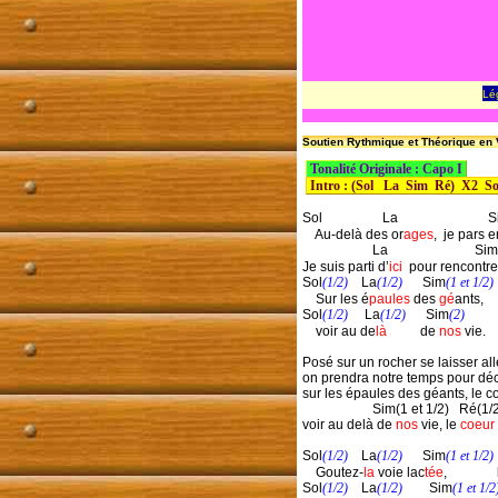
Lé
Soutien Rythmique et Théorique en V
 Tonalité Originale : Capo I 
 Intro : (Sol   La  Sim  Ré)  X2  So
Sol                  La                          
    Au-delà des or
ages
,  je pars 
                     La                          Sim
Je suis parti d’
ici
  pour rencontre
Sol
(1/2)
    La
(1/2)
      Sim
(1 et 1/2)
    Sur les é
paules
 des 
gé
ants,     
Sol
(1/2)
     La
(1/2)
      Sim
(2)
    voir au de
là
          de 
nos
 vie. 

Posé sur un rocher se laisser all
on prendra notre temps pour déco
sur les épaules des géants, le co
                     Sim(1 et 1/2)   Ré(1/
voir au delà de 
nos
 vie, le 
coeur
Sol
(1/2)
    La
(1/2)
      Sim
(1 et 1/2)
    Goutez-
la
 voie lac
tée
,              
Sol
(1/2)
    La
(1/2)
        Sim
(1 et 1/2