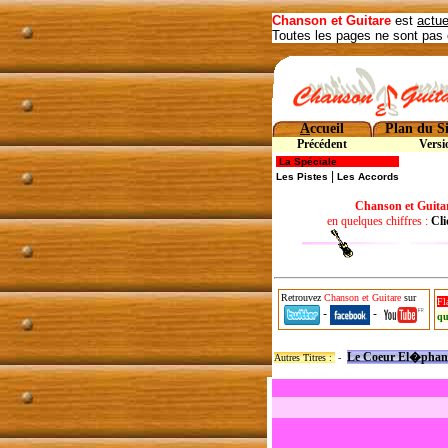
Chanson et Guitare
est
actue
Toutes les pages ne sont pas 
A
ccueil
Plan du Si
Précédent
Versi
La Spéciale
|
Les Pistes
Les Accords
Chanson et Guita
en quelques chiffres :
Cli
Retrouvez
Chanson et Guitare
sur
Fl
-
-
qu
Le Coeur El�phan
Autres Titres :
-