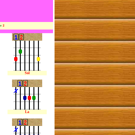
se
2
Sol
La