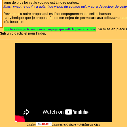
venu de plus loin et le voyage est à notre portée..
Mais j'imagine qu'il y a autant de vision du voyage qu'il y aura de lecteur de cett
Revenons à notre propos qui est l'accompagnement de cette chanson.
La rythmique que je propose à comme enjeu de
permettre aux débutants
une
très beau titre.
Sur la vidéo, je termine avec l'arpège qui colle le plus à ce titre
. Sa mise en place 
Club
un didacticiel pour t'aider.
-
Chaîne
Chanson et Guitare
Adhérer au Club