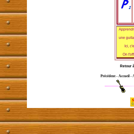
Apprendr
une guita
Ici, c
On t'of
Retour à
Précédent
-
Accueil
-