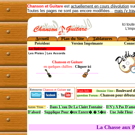
Chanson et Guitare
est
actuellement en cours d'évolution
sur
Toutes les pages ne sont pas encore modifiées...
mais j'y tra
Ici tout
L'imp
A
ccueil
Plan du Site
T
ablatures
S
tag
Précédent
Version Imprimante
Conne
La Spéciale
|
Les Pistes
Les Accords
Chanson et Guitare
en quelques chiffres :
Cliquer ici
Retrouvez
Chanson et Guitare
sur
Boulevard d
Flash Info :
Dernier Titre :
-
-
Chanson pour débuta
question Forum :
Dans L'eau De La Claire Fontaine
Il N'y A Pas D'am
Autres Titres :
-
-
D'abord
Supplique Pour �tre Enterr� � S�te
Une Jolie Fleur
-
-
La Chasse aux P