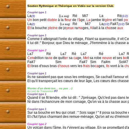
Soutien Rythmique et Théorique en Vidéo sur la version Club.
Couplet type 1

La
                            (
    Ré      Mi7             La                Ré
(3)
(1/2) 
La aug
)
Un
 bon petit 
diable
 à la 
fleur
 de 
l'â
ge, 
La
 jambe lé
gère
 et l'œil 
po  
La
                             (
   Ré         Mi7          La
 Fa#7
 S
(2)
(1/2)
(1/2)
La aug
)
Et
 la bouche 
pleine
 de jo
yeux
 ra
ma
ges, 
Al
lait à la c
ha
sse 
aux
    
Couplet type 1
Il lui dit :" Bonjour, que Dieu te ménage, J't'emmène à la chasse au
Couplet type 2
Cen
drillon ra
vie
 de quit
ter
 sa 
ca
ge, 
Met
 sa robe 
neuve
 et ses 
bo
tt
Et
 bras d'ssus bras 
d'ssous
 vers les 
frais
 bo
ca
ges, 
Ils
 vont à la 
ch
Couplet type 1
Et qu'il transperçait les cœurs de leur âge, Les cœurs des chasse
Accord de Transistion 
F7
Quand il se fit tendre, elle lui dit : " J'présage, Qu'c'est pas dans le
Ni dans l'échancrure de mon corsage, Qu'on va à la chasse aux pa
Sur sa bouche en feu qui criait : " Sois sage ! " Il posa sa bouche 
Et c'fut l'plus charmant des remue-ménage, Qu'on ait vu d'mémoire
Couplet type 2