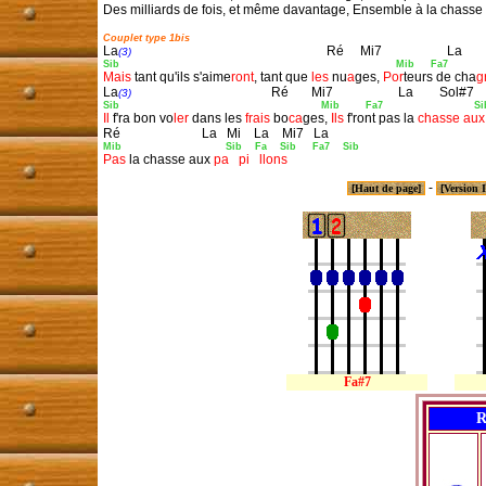
Des milliards de fois, et même davantage, Ensemble à la chasse a
Couplet type 1bis

La
                                                            Ré     Mi7                    La     
(3)
Sib                                                                                     Mib     Fa7        

Mais
 tant qu'ils s'aime
ront
, tant que 
les
 nu
a
ges, 
Por
teurs de cha
g
La
                                           Ré       Mi7                    La        Sol#7
(3)
Sib                                                              Mib        Fa7                            
Il
 f'ra bon vo
ler
 dans les 
frais
 bo
ca
ges, 
Ils
 f'ront pas la 
chasse
aux
Mib                                Sib    Fa    Sib     Fa7    Sib
Pas
 la chasse aux 
pa   pi   llons
-
[Haut de page]
[Version 
Fa#7
R