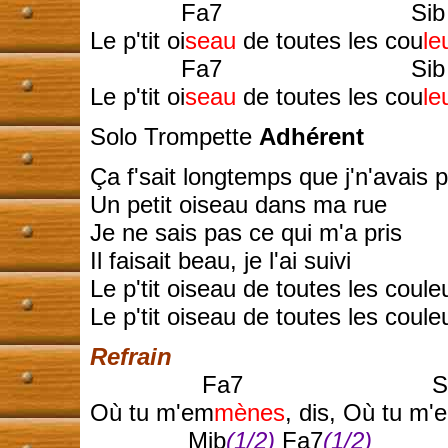
Fa7 Sib
Le p'tit oi
seau
de toutes les cou
le
Fa7 Sib
Le p'tit oi
seau
de toutes les cou
le
Solo Trompette
Adhérent
Ça f'sait longtemps que j'n'avais 
Un petit oiseau dans ma rue
Je ne sais pas ce qui m'a pris
Il faisait beau, je l'ai suivi
Le p'tit oiseau de toutes les coule
Le p'tit oiseau de toutes les coule
Refrain
Fa7 Si
Où tu m'em
mènes
, dis, Où tu m'
Mib
(1/2)
Fa7
(1/2)
S