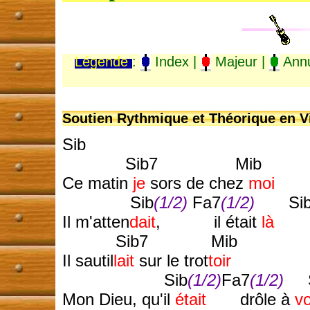
Légende
:
Index |
Majeur |
Annu
Soutien Rythmique et Théorique en Vi
Sib
Sib7 Mib
Ce matin
je
sors de chez
moi
Sib
(1/2)
Fa7
(1/2)
Si
Il m'atten
dait
, il était
là
Sib7 Mib
Il sautil
lait
sur le trot
toir
Sib
(1/2)
Fa7
(1/2)
S
Mon Dieu, qu'il
était
drôle à
vo