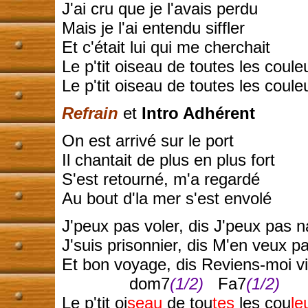
J'ai cru que je l'avais perdu
Mais je l'ai entendu siffler
Et c'était lui qui me cherchait
Le p'tit oiseau de toutes les coule
Le p'tit oiseau de toutes les coule
Refrain
et
Intro Adhérent
On est arrivé sur le port
Il chantait de plus en plus fort
S'est retourné, m'a regardé
Au bout d'la mer s'est envolé
J'peux pas voler, dis J'peux pas n
J'suis prisonnier, dis M'en veux p
Et bon voyage, dis Reviens-moi vi
dom7
(1/2)
Fa7
(1/2)
S
Le p'tit oi
seau
de tou
tes
les cou
le