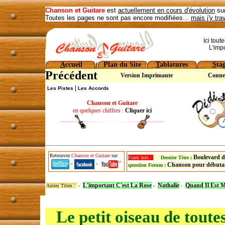
Chanson et Guitare
est
actuellement en cours d'évolution
sur
Toutes les pages ne sont pas encore modifiées...
mais j'y tra
Ici tout
L'imp
A
ccueil
Plan du Site
T
ablatures
S
ta
Précédent
Version Imprimante
Conne
|
Les Pistes
Les Accords
Chanson et Guitare
en quelques chiffres :
Cliquer ici
Retrouvez
Chanson et Guitare
sur
Boulevard d
Flash Info :
Dernier Titre :
-
-
Chanson pour débuta
question Forum :
L'important C'est La Rose
Nathalie
Quand Il Est 
Autres Titres :
-
-
-
Le petit oiseau de toute