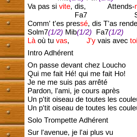
Va pas si
vite
, dis, Attends-
Fa7 Si
Comm' t'es pres
sé
, dis T'as rend
Solm7
(1/2)
Mib
(1/2)
Fa7
(1/2)
S
Là
où tu
vas
,
J'y
vais avec
to
Intro Adhérent
On passe devant chez Loucho
Qui me fait Hé! qui me fait Ho!
Je ne me suis pas arrêté
Pardon, l'ami, je cours après
Un p'tit oiseau de toutes les coule
Un p'tit oiseau de toutes les coule
Solo Trompette Adhérent
Sur l'avenue, je l'ai plus vu