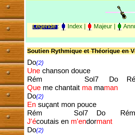
Légende
:
Index |
Majeur |
Annu
Soutien Rythmique et Théorique en Vi
Do
(2)
Une
chanson douce
Rém Sol7 Do Rém 
Que
me chantait
ma
ma
man
Do
(2)
En
suçant mon pouce
Rém Sol7 Do Rém S
J'é
coutais en
m'en
dor
mant
Do
(2)