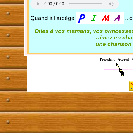
Quand à l'arpège
.. 
Dites à vos mamans, vos princesses
aimez en chan
une chanson
Précédent
-
Accueil
-