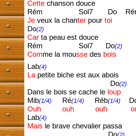
Cette
chanson douce
Rém Sol7 Do Rém M
Je
veux la chan
ter
pour
toi
Do
(2)
Car
ta peau est douce
Rém Sol7 Do
(2)
Com
me la mou
sse
des
bois
Lab
(4)
La
petite biche est aux abois
Do
(2)
Dans le bois se cache le
loup
Mib
Ré
Réb
D
(1/4)
(1/4)
(1/4)
Ouh ouh ouh ou
Lab
(4)
Mais
le brave chevalier passa
Do
(2)