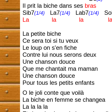
Il prit la biche dans ses
bras
Sib7
La7
Lab7
Sol
(1/4)
(1/4)
(1/4)
La la la l
La petite biche
Ce sera toi si tu veux
Le loup on s'en fiche
Contre lui nous serons deux
Une chanson douce
Que me chantait ma maman
Une chanson douce
Pour tous les petits enfants
O le joli conte que voilà
La biche en femme se changea
La la la la