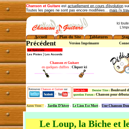
Chanson et Guitare
est
actuellement en cours d'évolution
sur
Toutes les pages ne sont pas encore modifiées...
mais j'y tra
Ici tout
L'imp
A
ccueil
Plan du Site
T
ablatures
S
ta
Précédent
Version Imprimante
Conne
La Spéciale
|
Les Pistes
Les Accords
Chanson et Guitare
en quelques chiffres :
Cliquer ici
Retrouvez
Chanson et Guitare
sur
Boulevard d
Flash Info :
Dernier Titre :
-
-
Chanson pour débuta
question Forum :
Jardin D'hiver
Le Lion Est Mort
Une Chanson Dou
Autres Titres :
-
-
-
Le Loup, la Biche et l