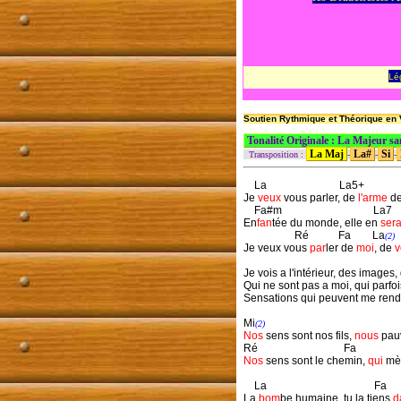
Lé
Soutien Rythmique et Théorique en V
Tonalité Originale : La Majeur s
La Maj
La#
Si
Transposition :
-
-
-
La La5+
Je
veux
vous parler, de
l'arme
de
Fa#m La7
En
fan
tée du monde, elle en
ser
Ré Fa La
(2)
Je veux vous
par
ler de
moi
, de
v
Je vois a l'intérieur, des images
Qui ne sont pas a moi, qui parfo
Sensations qui peuvent me rend
Mi
(2)
Nos
sens sont nos fils,
nous
pauv
Ré Fa
Nos
sens sont le chemin,
qui
mèn
La Fa
La
bom
be humaine, tu la tiens
d