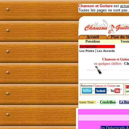
Chanson et Guitare
est
actue
Toutes les pages ne sont pas 
A
ccueil
Plan du Si
Précédent
Versi
La Spéciale
|
Les Pistes
Les Accords
Chanson et Guita
en quelques chiffres :
Cli
Retrouvez
Chanson et Guitare
sur
Fl
-
-
qu
Cendrillon
La Bo
Autres Titres :
-
-
les Didacticiels 