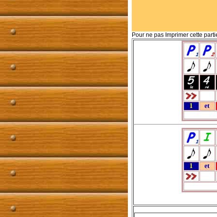
Pour
ne pas Imprimer cette parti
1
et
1
et