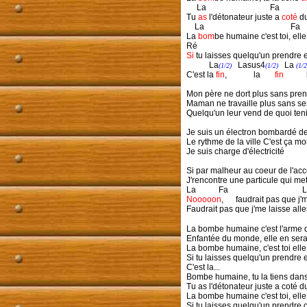
La Fa
Tu
as
l'détonateur juste a
coté
du
La Fa
La
bom
be humaine c'est toi, ell
Ré F
Si
tu laisses quelqu'un prendre
La
Lasus4
La
(1/2)
(1/2)
(1/2
C'est la
fin
, la
fin
Mon père ne dort plus sans pre
Maman ne travaille plus sans se
Quelqu'un leur vend de quoi teni
Je suis un électron bombardé d
Le rythme de la ville C'est ça mo
Je suis charge d'électricité
Si par malheur au coeur de l'acc
J'rencontre une particule qui m
La Fa L
Nooooon
, faudrait pas que j
Faudrait pas que j'me laisse aller
La bombe humaine c'est l'arme
Enfantée du monde, elle en sera 
La bombe humaine, c'est toi elle 
Si tu laisses quelqu'un prendre 
C'est la...
Bombe humaine, tu la tiens dans
Tu as l'détonateur juste a coté d
La bombe humaine c'est toi, elle 
Si tu laisses quelqu'un prendre ce