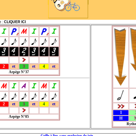
e :
CLIQUER ICI
2
et
3
et
4
et
Arpège N°37
2
et
3
et
4
et
1
Arpège N°05
H
Rythm
Grille à lire..sans explosion de joie...