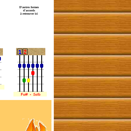
D'autres formes
d'accords
à retrouver ici