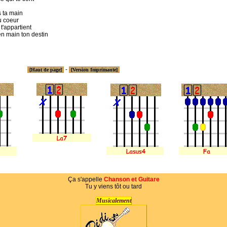
 ta main
u coeur
t'appartient
en main ton destin
-
[Haut de page]
[Version Imprimante]
Ça s'appelle
Chanson et Guitare
Tu y viens tôt ou tard
Musicalement