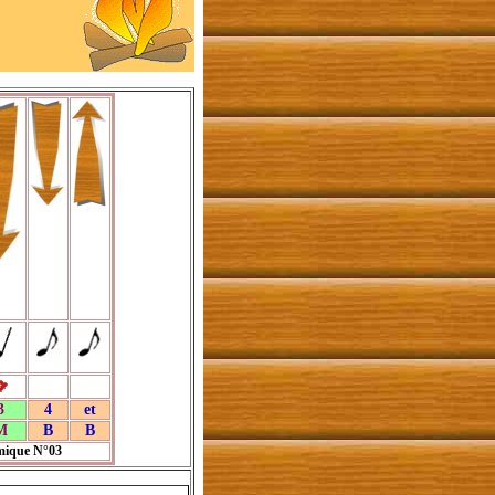
3
4
et
M
B
B
ique N°03