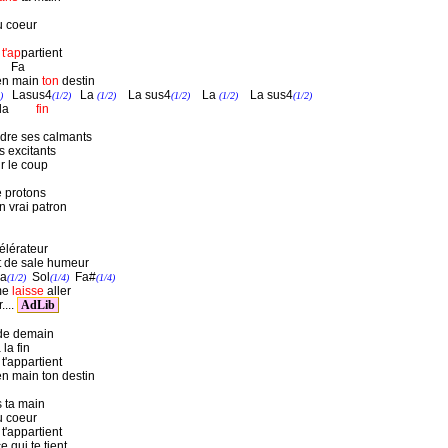
 coeur
e
t'ap
partient
a
 en main
ton
destin
Lasus4
La
La sus4
La
La sus4
)
(1/2)
(1/2)
(1/2)
(1/2)
(1/2)
la
fin
ndre ses calmants
s excitants
r le coup
e protons
n vrai patron
élérateur
et de sale humeur
a
Sol
Fa#
(1/2)
(1/4)
(1/4)
'me
laisse
aller
....
AdLib
 de demain
la fin
t'appartient
en main ton destin
 ta main
u coeur
t'appartient
 qui te tient