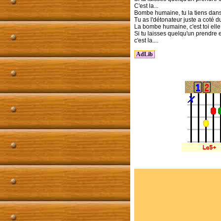
C'est la...
Bombe humaine, tu la tiens dans
Tu as l'détonateur juste a coté d
La bombe humaine, c'est toi elle 
Si tu laisses quelqu'un prendre 
c'est la....
AdLib