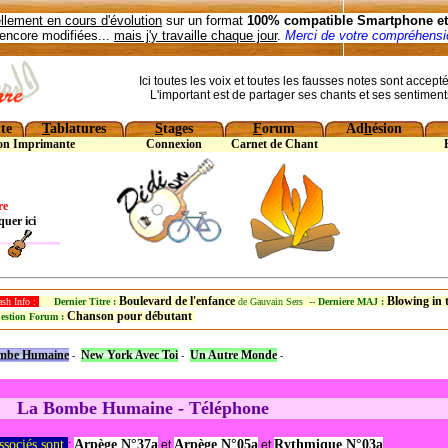
llement en cours d'évolution
sur un format
100% compatible Smartphone et 
encore modifiées...
mais j'y travaille chaque jour
.
Merci de votre compréhensio
Ici toutes les voix et toutes les fausses notes sont accept
L'important est de partager ses chants et ses sentiment
te
T
ablatures
S
tages
F
orum
Ad
h
ésion
on Imprimante
Connexion
Carnet de Chant
re
quer ici
Boulevard de l'enfance
Blowing in
ash Info :
Dernier Titre :
de Gauvain Sers --
Derniere MAJ :
Chanson pour débutant
estion Forum :
mbe Humaine
New York Avec Toi
Un Autre Monde
-
-
-
La Bombe Humaine - Téléphone
Associés sont
Arpège N°37a
Arpège N°05a
Rythmique N°03a
:
et
et