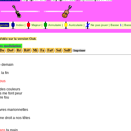
gende
:
Index |
Majeur |
Annulaire |
Auriculaire |
Ne pas jouer | Basse
1
| Bas
idéo sur la version Club.
ans modulation
Do
Do#
Ré
Ré#
Mi
Fa
Fa#
Sol
Sol#
-
-
-
-
-
-
-
-
-
Imprimer
 demain
a
la fin
ous
, des couleurs
is me font peur
re fou
res marionnettes
e droit a nos têtes
ans
ta main