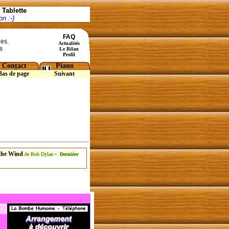
Tablette
n :-)
FAQ
ées.
Actualités
s
Le Bilan
Profil
Con
t
act
Piano
Bas de page
Suivant
 the Wind
-
de Bob Dylan
Dernière