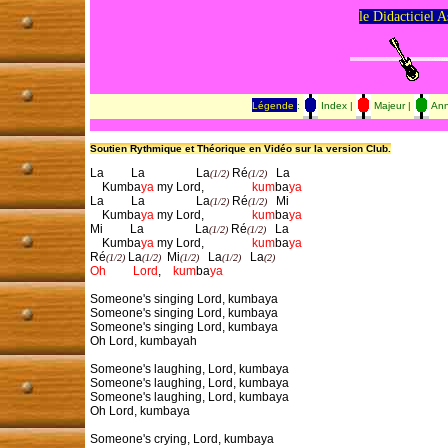
le Didacticiel A
Légende
:
Index |
Majeur |
Ann
Soutien Rythmique et Théorique en Vidéo sur la version Club.
La         La                 La
 Ré
   La

(1/2)
(1/2)
    Kumba
ya
 my Lord, 
               kum
ba
ya
La         La                 La
 Ré
   Mi

(1/2)
(1/2)
    Kumba
ya
 my Lord, 
               kum
ba
ya
Mi         La                 La
 Ré
   La

(1/2)
(1/2)
    Kumba
ya
 my Lord, 
               kum
ba
ya
Ré
 La
  Mi
   La
   La
(1/2)
(1/2)
(1/2)
(1/2)
(2)
Oh        
Lord
,    
kum
ba
ya
Someone's singing Lord, kumbaya

Someone's singing Lord, kumbaya

Someone's singing Lord, kumbaya

Oh Lord, kumbayah 

Someone's laughing, Lord, kumbaya

Someone's laughing, Lord, kumbaya

Someone's laughing, Lord, kumbaya

Oh Lord, kumbaya 

Someone's crying, Lord, kumbaya
