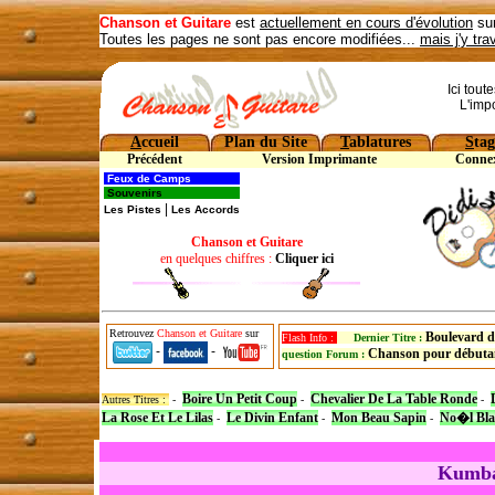
Chanson et Guitare
est
actuellement en cours d'évolution
sur
Toutes les pages ne sont pas encore modifiées...
mais j'y tra
Ici tout
L'imp
A
ccueil
Plan du Site
T
ablatures
S
tag
Précédent
Version Imprimante
Conne
Feux de Camps
Souvenirs
|
Les Pistes
Les Accords
Chanson et Guitare
en quelques chiffres :
Cliquer ici
Retrouvez
Chanson et Guitare
sur
Boulevard d
Flash Info :
Dernier Titre :
-
-
Chanson pour débuta
question Forum :
Boire Un Petit Coup
Chevalier De La Table Ronde
Autres Titres :
-
-
-
La Rose Et Le Lilas
Le Divin Enfant
Mon Beau Sapin
No�l Bla
-
-
-
Kumbay