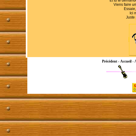
Et tu te demande
Viens faire u
Essaie, 
Ici 
Juste 
Précédent
-
Accueil
-