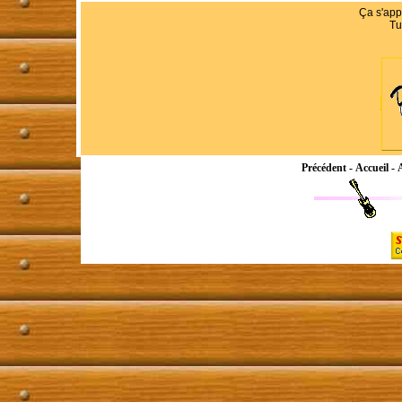
Ça s'app
Tu
Précédent
-
Accueil
-