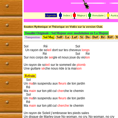
Légende
:
Index |
Majeur |
Annulaire |
Auricu
Soutien Rythmique et Théorique en Vidéo sur la version Club.
Tonalité Originale : Sol Majeur avec modulation en La Majeur
Sol Maj
Sol#
La
La#
Si
Do
Do#
Ré
Ré#
M
Transposition :
-
-
-
-
-
-
-
-
-
Sol                   Ré                                   Sol
  Un rayon de so
leil
 dort sur tes cheveux 
longs
                        Ré                                    Sol       Ré
Sur nos corps de 
sei
gle et nous joue du vio
lon
Un rayon de so
leil
 sur le sommeil de 
plomb
Une guitare 
sè
che nous ride à la mai
son
 Refrain 

   Sol
Un 
ma
tin suspendu aux 
fleurs
 de ton jardin

   Ré
Ma 
main
 sur ton ptit cul 
cher
che le chemin

   Sol
Un 
ma
tin suspendu aux 
fleurs
 de ton jardin

   Ré
Ma 
main
 sur ton ptit cul 
cherche
 le chemin

Un rayon de Soleil j’embrasse tes pieds sales

Un disque de Marley joue No woman, no cry, No woman, no cry
