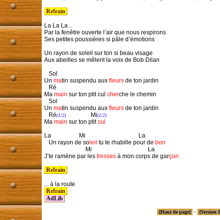
 Refrain 
La La La... 

Par la fenêtre ouverte l’air que nous respirons

Ses petites poussières si pâle d’émotions

Un rayon de soleil sur ton si beau visage

Aux abeilles se mêlent la voix de Bob Dilan

   Sol
Un 
ma
tin suspendu aux 
fleurs
 de ton jardin

   Ré
Ma 
main
 sur ton ptit cul 
cher
che le chemin

   Sol
Un 
ma
tin suspendu aux 
fleurs
 de ton jardin

   Ré
                 Mi
(1/2)
(1/2)
Ma 
main
 sur ton ptit 
cul
La                   Mi                                    La
   Un rayon de so
leil
 tu te rhabille pour de 
bon
                            Mi                                      La
J’te ramène par les 
tresses
 à mon corps de gar
çon
 Refrain 
 Refrain 
AdLib
-
[Haut de page]
[Version 