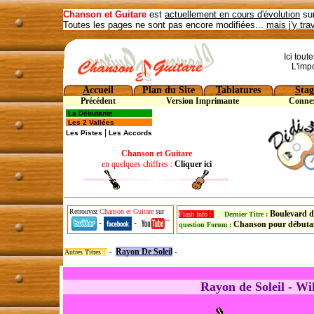
Chanson et Guitare
est
actuellement en cours d'évolution
sur
Toutes les pages ne sont pas encore modifiées...
mais j'y tra
Ici tout
L'imp
A
ccueil
Plan du Site
T
ablatures
S
tag
Précédent
Version Imprimante
Conne
La Débutante
Les 2 Vallées
|
Les Pistes
Les Accords
Chanson et Guitare
en quelques chiffres :
Cliquer ici
Retrouvez
Chanson et Guitare
sur
Boulevard d
Flash Info :
Dernier Titre :
-
-
Chanson pour débuta
question Forum :
Rayon De Soleil
Autres Titres :
-
-
Rayon de Soleil - Wi