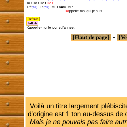
Ho ! Ho ! Ho ! 
Ho !
 .....

  Ré
   La
   Mi  Fa#m  Mi7                     

(1/2)
(1/2)
 Ra
ppelle-moi qui je suis

 Refrain 
AdLib
 Rappelle-moi le jour et l'année.
-
[Haut de page]
[Ve
Voilà un titre largement plébiscit
d'origine est 1 ton au-dessus de ce
Mais je ne pouvais pas faire aut