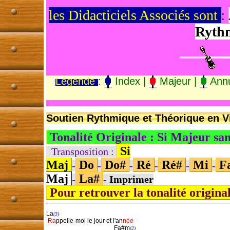
les Didacticiels Associés sont
:
Ryth
Légende
:
Index |
Majeur |
Annu
Soutien Rythmique et Théorique en Vi
Tonalité Originale : Si Majeur sa
Si
Transposition :
Maj
Do
Do#
Ré
Ré#
Mi
F
-
-
-
-
-
-
Maj
La#
-
-
Imprimer
Pour retrouver la tonalité origina
La
(3)
Ra
ppelle-moi le jour et
l'an
née
                                            Fa#m
(2)