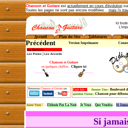
Chanson et Guitare
est
actuellement en cours d'évolution
sur
Toutes les pages ne sont pas encore modifiées...
mais j'y tra
Ici tout
L'imp
A
ccueil
Plan du Site
T
ablatures
S
ta
Précédent
Version Imprimante
Conne
La Spéciale
|
Les Pistes
Les Accords
Chanson et Guitare
en quelques chiffres :
Cliquer ici
Retrouvez
Chanson et Guitare
sur
Boulevard d
Flash Info :
Dernier Titre :
-
-
Chanson pour débuta
question Forum :
Eblouie Par La Nuit
Je Veux
Que Vendra
Si Jamai
Autres Titres :
-
-
-
-
Si jamai