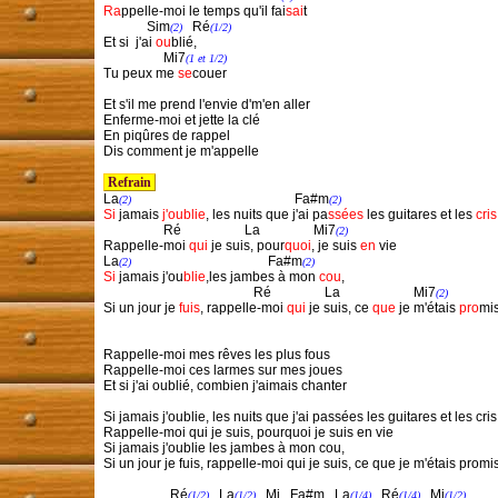
Ra
ppelle-moi le temps qu'il fai
sai
t

              Sim
   Ré
(2)
(1/2)
 Et si  j'ai 
ou
blié,

                   Mi7
(1 et 1/2)
 Tu peux me 
se
couer

 Et s'il me prend l'envie d'm'en aller

 Enferme-moi et jette la clé

 En piqûres de rappel

 Dis comment je m'appelle

 Refrain 
 La
                                                 Fa#m
(2)
(2)
Si
 jamais
 j'oublie
, les nuits que j'ai
pa
ssées
 les guitares et les 
cris
                   Ré                   La                Mi7
(2)
 Rappelle-moi 
qui
 je suis, pour
quoi
, je suis 
en
 vie

 La
                                         Fa#m
(2)
(2)
Si
 jamais j'ou
blie
,les jambes à mon 
cou
,

                                              Ré                La                      Mi7
(2)
 Si un jour je 
fuis
, rappelle-moi 
qui
 je suis, ce 
que
 je m'étais 
pro
mis
 Rappelle-moi mes rêves les plus fous

 Rappelle-moi ces larmes sur mes joues

 Et si j'ai oublié, combien j'aimais chanter

 Si jamais j'oublie, les nuits que j'ai passées les guitares et les cris

 Rappelle-moi qui je suis, pourquoi je suis en vie

 Si jamais j'oublie les jambes à mon cou,

 Si un jour je fuis, rappelle-moi qui je suis, ce que je m'étais promis
                     Ré
   La
   Mi   Fa#m   La
   Ré
   Mi
(1/2)
(1/2)
(1/4)
(1/4)
(1/2)