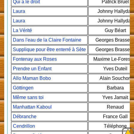
Qui a le droit
Patrick Bruel
Laura
Johnny Hallyday
Laura
Johnny Hallyday
La Vérité
Guy Béart
Dans l'eau de la Claire Fontaine
Georges Brassen
Supplique pour être enterré à Sète
Georges Brassen
Fontenay aux Roses
Maxime Le-Foresti
Prendre un Enfant
Yves Duteil
Allo Maman Bobo
Alain Souchon
Göttingen
Barbara
Même sans toi
Yves Jamait
Manhattan Kaboul
Renaud
Débranche
France Gall
Cendrillon
Téléphone