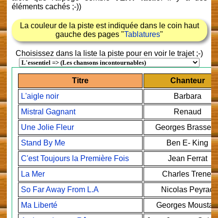
éléments cachés ;-))
La couleur de la piste est indiquée dans le coin haut
gauche des pages "
Tablatures
"
Choisissez dans la liste la piste pour en voir le trajet ;-)
Titre
Chanteur
L'aigle noir
Barbara
Mistral Gagnant
Renaud
Une Jolie Fleur
Georges Brassen
Stand By Me
Ben E- King
C'est Toujours la Première Fois
Jean Ferrat
La Mer
Charles Trenet
So Far Away From L.A
Nicolas Peyrac
Ma Liberté
Georges Moustak