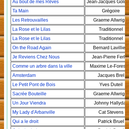
Au bout de mes Rêves
Jean-Jacques Gold
Ta Main
Grégoire
Les Retrouvailles
Graeme Allwright
La Rose et le Lilas
Traditionnel
La Rose et le Lilas
Traditionnel
On the Road Again
Bernard Lavilliers
Je Reviens Chez Nous
Jean-Pierre Ferla
Comme un arbre dans la ville
Maxime Le-Foresti
Amsterdam
Jacques Brel
Le Petit Pont de Bois
Yves Duteil
Sacrée Bouteille
Graeme Allwright
Un Jour Viendra
Johnny Hallyday
My Lady d'Arbanville
Cat Stevens
Qui a le droit
Patrick Bruel