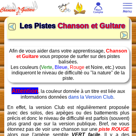
Les Pistes
Chanson et Guitare
Afin de vous aider dans votre apprentissage,
Chanson
et Guitare
vous propose de surfer sur des pistes
balisées.
Les couleurs (
Verte
,
Bleue
,
Rouge
et Noire, etc.) vous
indiqueront le niveau de difficulté ou "la nature" de la
piste.
Attention
, la couleur donnée à un titre est liée aux
informations données
dans la Version Club
.
En effet, la version Club est régulièrement proposée
avec des solos, des arpèges ou des battements plus
précis et donc le niveau de difficulté est parfois (souvent)
plus grand que sur la version publique. Bref, ne vous
étonnez pas de voir une chanson sur une
piste ROUGE
alors que l'arpège semble
VERT facile
. ll y a des