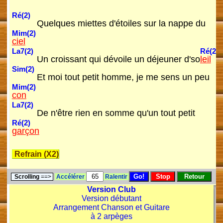
Ré(2)
Quelques miettes d'étoiles sur la nappe du
Mim(2)
ciel
La7(2)
Ré(2)
Un croissant qui dévoile un déjeuner d'so
leil
Sim(2)
Et moi tout petit homme, je me sens un peu
Mim(2)
con
La7(2)
De n'être rien en somme qu'un tout petit
Ré(2)
garçon
Refrain (X2)
Scrolling
==>
Accélérer
Ralentir
Version Club
Version débutant
Arrangement Chanson et Guitare
à 2 arpèges