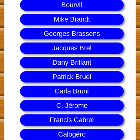
Bourvil
Mike Brandt
Georges Brassens
Jacques Brel
Dany Brillant
Patrick Bruel
Carla Bruni
C. Jérome
Francis Cabrel
Calogéro