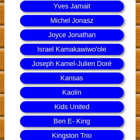
Yves Jamait
Michel Jonasz
Joyce Jonathan
Israel Kamakawiwo'ole
Joseph Kamel-Julien Doré
Kansas
Kaolin
Kids United
Ben E- King
Kingston Trio