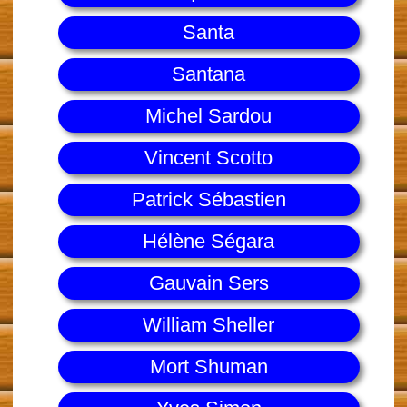
Santa
Santana
Michel Sardou
Vincent Scotto
Patrick Sébastien
Hélène Ségara
Gauvain Sers
William Sheller
Mort Shuman