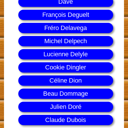
Dave
François Deguelt
Fréro Delavega
Michel Delpech
Lucienne Delyle
Cookie Dingler
Céline Dion
Beau Dommage
Julien Doré
Claude Dubois