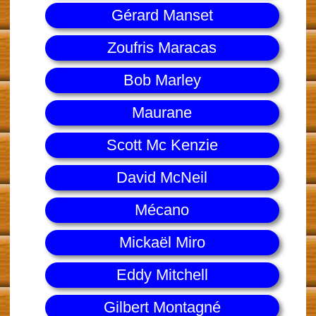
Gérard Manset
Zoufris Maracas
Bob Marley
Maurane
Scott Mc Kenzie
David McNeil
Mécano
Mickaël Miro
Eddy Mitchell
Gilbert Montagné