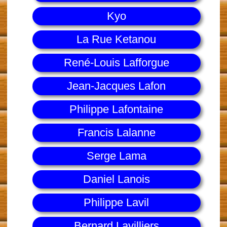
Kyo
La Rue Ketanou
René-Louis Lafforgue
Jean-Jacques Lafon
Philippe Lafontaine
Francis Lalanne
Serge Lama
Daniel Lanois
Philippe Lavil
Bernard Lavilliers