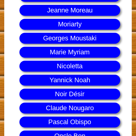
Jeanne Moreau
Moriarty
Georges Moustaki
Marie Myriam
Nicoletta
Yannick Noah
Noir Désir
Claude Nougaro
Pascal Obispo
Oncle Ben