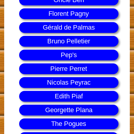
Florent Pagny
Gérald de Palmas
Bruno Pelletier
Pep's
Pierre Perret
Nicolas Peyrac
Edith Piaf
Georgette Plana
The Pogues