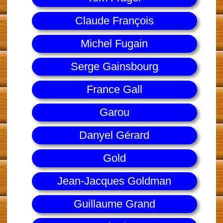
Claude François
Michel Fugain
Serge Gainsbourg
France Gall
Garou
Danyel Gérard
Gold
Jean-Jacques Goldman
Guillaume Grand