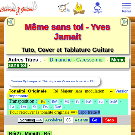
Même sans toi - Yves
Jamait
Tuto, Cover et Tablature Guitare
Autres Titres :
-
Dimanche - Caresse-moi
-
Même
sans toi
-
Soutien Rythmique et Théorique en Vidéo sur la version Club.
Tonalité Originale
: Ré Majeur sans modulation --
Version
Imprimante
Transposition :
-
-
-
-
-
-
-
Ré
Ré#
Mi
Fa
Fa#
Sol
Sol#
-
-
-
-
-
La
La#
Si
Do
Do#
Pour retrouver la tonalité originale ==>
Capo frette 0
Scrolling
==>
Accélérer
Ralentir
Ré(2)
-
Mim(4)
-
Ré