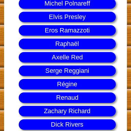
Michel Polnareff
Elvis Presley
Eros Ramazzoti
Raphaël
Axelle Red
Serge Reggiani
Régine
Renaud
Zachary Richard
Dick Rivers