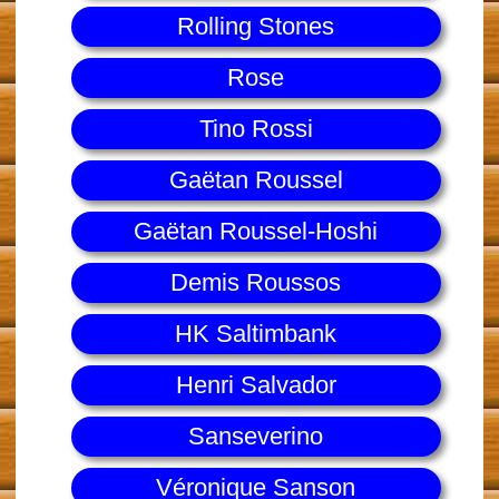
Rolling Stones
Rose
Tino Rossi
Gaëtan Roussel
Gaëtan Roussel-Hoshi
Demis Roussos
HK Saltimbank
Henri Salvador
Sanseverino
Véronique Sanson