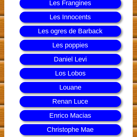
Les Frangines
Les Innocents
Les ogres de Barback
Les poppies
Daniel Levi
Los Lobos
Louane
Renan Luce
Enrico Macias
Christophe Mae