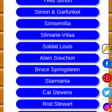
Yves Simon
Simon & Garfunkel
Simsemilia
Slimane-Vitaa
Soldat Louis
Alain Souchon
Bruce Springsteen
Starmania
Cat Stevens
Rod Stewart