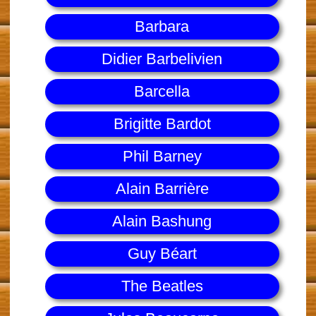
Barbara
Didier Barbelivien
Barcella
Brigitte Bardot
Phil Barney
Alain Barrière
Alain Bashung
Guy Béart
The Beatles