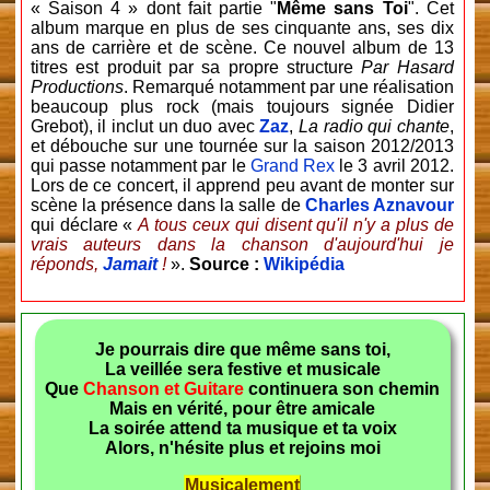
« Saison 4 » dont fait partie "
Même sans Toi
". Cet
album marque en plus de ses cinquante ans, ses dix
ans de carrière et de scène. Ce nouvel album de 13
titres est produit par sa propre structure
Par Hasard
Productions
. Remarqué notamment par une réalisation
beaucoup plus rock (mais toujours signée Didier
Grebot), il inclut un duo avec
Zaz
,
La radio qui chante
,
et débouche sur une tournée sur la saison 2012/2013
qui passe notamment par le
Grand Rex
le 3 avril 2012.
Lors de ce concert, il apprend peu avant de monter sur
scène la présence dans la salle de
Charles Aznavour
qui déclare «
A tous ceux qui disent qu'il n'y a plus de
vrais auteurs dans la chanson d'aujourd'hui je
réponds,
Jamait
!
».
Source :
Wikipédia
Je pourrais dire que même sans toi,
La veillée sera festive et musicale
Que
Chanson et Guitare
continuera son chemin
Mais en vérité, pour être amicale
La soirée attend ta musique et ta voix
Alors, n'hésite plus et rejoins moi
Musicalement