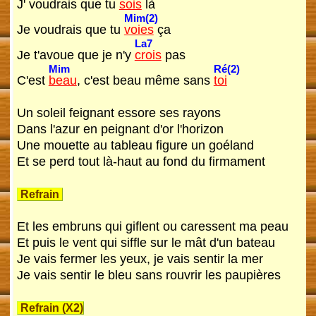
J' voudrais que tu
sois
là
Mim(2)
Je voudrais que tu
voies
ça
La7
Je t'avoue que je n'y
crois
pas
Mim
Ré(2)
C'est
beau
, c'est beau même sans
toi
Un soleil feignant essore ses rayons
Dans l'azur en peignant d'or l'horizon
Une mouette au tableau figure un goéland
Et se perd tout là-haut au fond du firmament
Refrain
Et les embruns qui giflent ou caressent ma peau
Et puis le vent qui siffle sur le mât d'un bateau
Je vais fermer les yeux, je vais sentir la mer
Je vais sentir le bleu sans rouvrir les paupières
Refrain (X2)