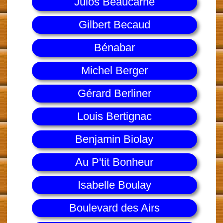
Julos Beaucarne
Gilbert Becaud
Bénabar
Michel Berger
Gérard Berliner
Louis Bertignac
Benjamin Biolay
Au P'tit Bonheur
Isabelle Boulay
Boulevard des Airs