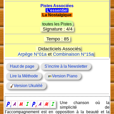
Pistes Associées
L'essentiel
La Nostalgique
toutes les Pistes
Signature : 4/4
Tempo : 85
Didacticiels Associés
Arpège N°01a
et
Combinaison N°15a
Haut de page
S'incrire à la Newsletter
Lire la Méthode
Version Piano
Version Ukulélé
Une chanson où la
simplicité de
l'accompagnement est en opposition à la beauté et la