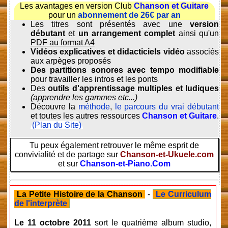
Les avantages en version Club
Chanson et Guitare
pour un
abonnement de 26€ par an
Les titres sont présentés avec une
version
débutant
et
un arrangement complet
ainsi qu'un
PDF au format A4
Vidéos explicatives et didacticiels vidéo
associés
aux arpèges proposés
Des partitions sonores avec tempo modifiable
pour travailler les intros et les ponts
Des
outils d'apprentissage multiples et ludiques
(apprendre les gammes etc...)
Découvre la
méthode
,
le parcours du vrai débutant
et toutes les autres ressources
Chanson et Guitare
.
(Plan du Site)
Tu peux également retrouver le même esprit de
convivialité et de partage sur
Chanson-et-Ukuele.com
et sur
Chanson-et-Piano.Com
La Petite Histoire de la Chanson
-
Le Curriculum
de l'interprète
Le 11 octobre 2011
sort le quatrième album studio,