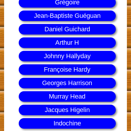
Grégoire
Jean-Baptiste Guéguan
Daniel Guichard
Arthur H
Johnny Hallyday
Françoise Hardy
Georges Harrison
Murray Head
Jacques Higelin
Indochine