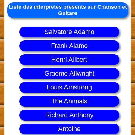
Liste des interprètes présents sur Chanson et
Guitare
Salvatore Adamo
Frank Alamo
Henri Alibert
Graeme Allwright
Louis Amstrong
The Animals
Richard Anthony
Antoine