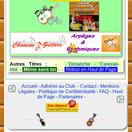
Autres Titres :
-
Dimanche - Caresse-
moi
-
Même sans toi
- -
Retour en Haut de Page
Accueil
-
Adhérer au Club
-
Contact
-
Mentions
Légales
-
Politique de Confidentialité
-
FAQ
-
Haut
de Page
-
Partenaires
-