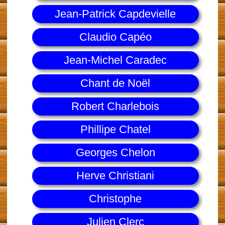
Jean-Patrick Capdevielle
Claudio Capéo
Jean-Michel Caradec
Chant de Noël
Robert Charlebois
Phillipe Chatel
Georges Chelon
Herve Christiani
Christophe
Julien Clerc