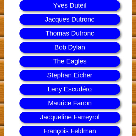
Yves Duteil
Jacques Dutronc
Thomas Dutronc
Bob Dylan
The Eagles
Stephan Eicher
Leny Escudéro
Maurice Fanon
Jacqueline Farreyrol
François Feldman