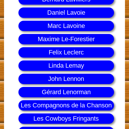
Daniel Lavoie
Marc Lavoine
Maxime Le-Forestier
Felix Leclerc
Linda Lemay
John Lennon
Gérard Lenorman
Les Compagnons de la Chanson
Les Cowboys Fringants