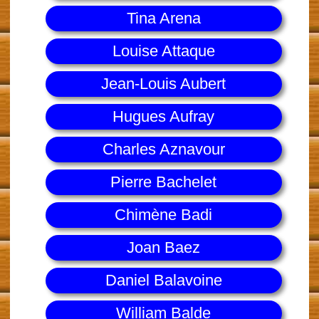
Tina Arena
Louise Attaque
Jean-Louis Aubert
Hugues Aufray
Charles Aznavour
Pierre Bachelet
Chimène Badi
Joan Baez
Daniel Balavoine
William Balde