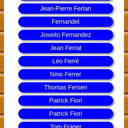
Jean-Pierre Ferlan
Fernandel
Joseito Fernandez
Jean Ferrat
Léo Ferré
Nino Ferrer
Thomas Fersen
Patrick Fiori
Patrick Fiori
Tom Frager