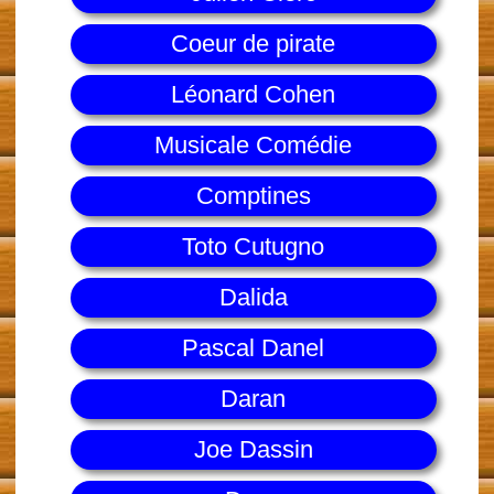
Coeur de pirate
Léonard Cohen
Musicale Comédie
Comptines
Toto Cutugno
Dalida
Pascal Danel
Daran
Joe Dassin