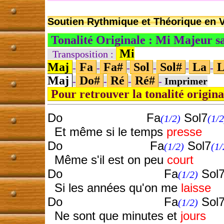
Soutien Rythmique et Théorique en V
Tonalité Originale : Mi Majeur 
Mi
Transposition :
Maj
Fa
Fa#
Sol
Sol#
La
L
-
-
-
-
-
-
Maj
Do#
Ré
Ré#
-
-
-
-
Imprimer
Pour retrouver la tonalité origin
Do Fa
Sol7
(1/2)
(1/2
Et même si le temps
presse
Do Fa
Sol7
(1/2)
(1/
Même s'il est on peu
court
Do Fa
Sol
(1/2)
Si les années qu'on me
laisse
Do Fa
Sol
(1/2)
Ne sont que minutes et
jours