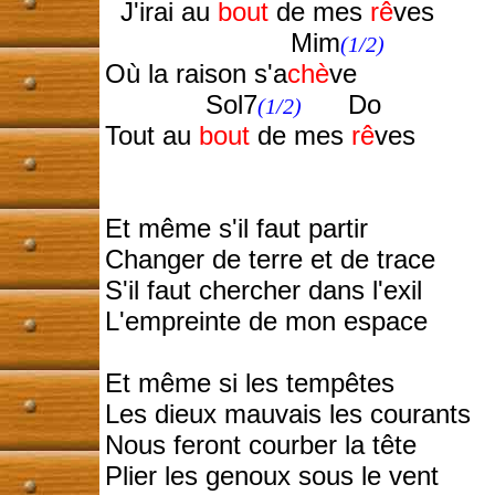
J'irai au
bout
de mes
rê
ves
Mim
(1/2)
Où la raison s'a
chè
ve
Sol7
Do
(1/2)
Tout au
bout
de mes
rê
ves
Et même s'il faut partir
Changer de terre et de trace
S'il faut chercher dans l'exil
L'empreinte de mon espace
Et même si les tempêtes
Les dieux mauvais les courants
Nous feront courber la tête
Plier les genoux sous le vent