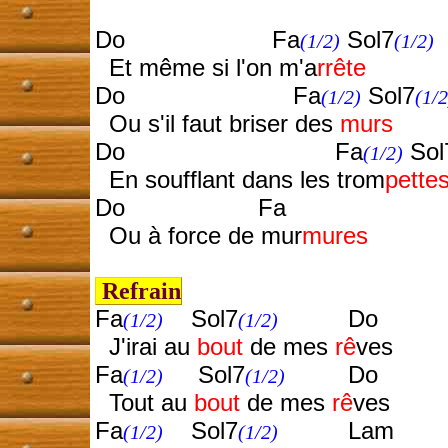
Do Fa
Sol7
(1/2)
(1/2)
Et même si l'on m'a
rrête
Do Fa
Sol7
(1/2)
(1/2
Ou s'il faut briser des
murs
Do Fa
Sol
(1/2)
En soufflant dans les trom
pette
Do Fa
Ou à force de mur
mures
Refrain
Fa
Sol7
Do
(1/2)
(1/2)
J'irai au
bout
de mes
rê
ves
Fa
Sol7
Do
(1/2)
(1/2)
Tout au
bout
de mes
rê
ves
Fa
Sol7
Lam
(1/2)
(1/2)