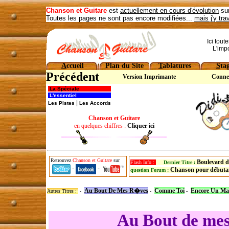
Chanson et Guitare
est
actuellement en cours d'évolution
sur
Toutes les pages ne sont pas encore modifiées...
mais j'y tra
Ici tout
L'imp
A
ccueil
Plan du Site
T
ablatures
S
ta
Précédent
Version Imprimante
Conne
La Spéciale
L'essentiel
|
Les Pistes
Les Accords
Chanson et Guitare
en quelques chiffres :
Cliquer ici
Retrouvez
Chanson et Guitare
sur
Boulevard d
Flash Info :
Dernier Titre :
-
-
Chanson pour débuta
question Forum :
Au Bout De Mes R�ves
Comme Toi
Encore Un Ma
Autres Titres :
-
-
-
Au Bout de mes