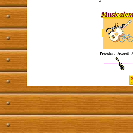
Musicalem
Précédent
-
Accueil
-