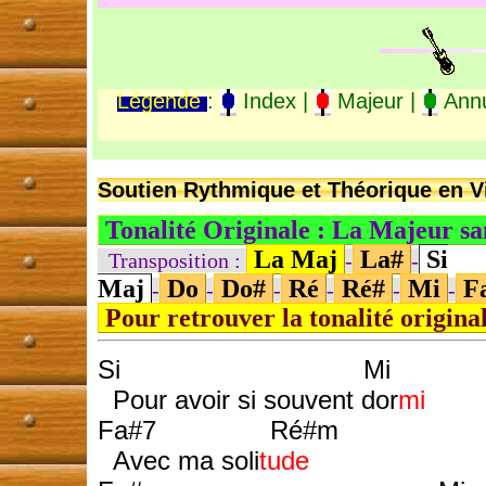
Légende
:
Index |
Majeur |
Annu
Soutien Rythmique et Théorique en Vi
Tonalité Originale : La Majeur s
La Maj
La#
Si
Transposition :
-
-
Maj
Do
Do#
Ré
Ré#
Mi
F
-
-
-
-
-
-
Pour retrouver la tonalité origina
Si Mi
Pour avoir si souvent dor
mi
Fa#7 Ré#m
Avec ma soli
tude