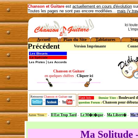
Chanson et Guitare
est
actuellement en cours d'évolution
sur
Toutes les pages ne sont pas encore modifiées...
mais j'y tra
Ici tout
L'imp
A
ccueil
Plan du Site
T
ablatures
S
ta
Précédent
Version Imprimante
Conne
Les Bleuets
La Spéciale
|
Les Pistes
Les Accords
Chanson et Guitare
en quelques chiffres :
Cliquer ici
Retrouvez
Chanson et Guitare
sur
Boulevard d
Flash Info :
Dernier Titre :
-
-
Chanson pour débuta
question Forum :
Il Est Trop Tard
Le M�t�que
Ma Libert�
Ma S
Autres Titres :
-
-
-
-
Ma Solitude 