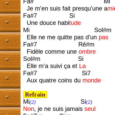
Fa# Mi
Je m'en suis fait presqu'une a
mi
Fa#7 Si
Une douce habi
tude
Mi Sol#m
Elle ne me quitte pas d'un
pas
Fa#7 Ré#m
Fidèle comme une
ombre
Sol#m Si
Elle m'a suivi ça et
La
Fa#7 Si7
Aux quatre coins du
monde
Refrain
Mi
Si
(2)
(2)
Non
, je ne suis jamais
seul