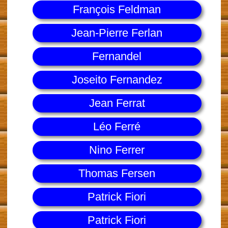
François Feldman
Jean-Pierre Ferlan
Fernandel
Joseito Fernandez
Jean Ferrat
Léo Ferré
Nino Ferrer
Thomas Fersen
Patrick Fiori
Patrick Fiori