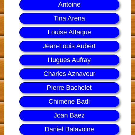
Antoine
Tina Arena
Louise Attaque
Jean-Louis Aubert
Hugues Aufray
Charles Aznavour
Pierre Bachelet
Chimène Badi
Joan Baez
Daniel Balavoine