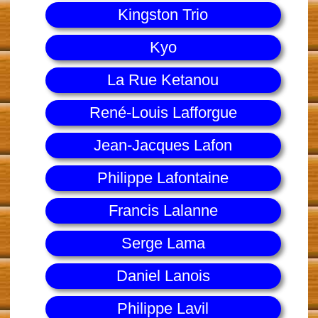
Kingston Trio
Kyo
La Rue Ketanou
René-Louis Lafforgue
Jean-Jacques Lafon
Philippe Lafontaine
Francis Lalanne
Serge Lama
Daniel Lanois
Philippe Lavil