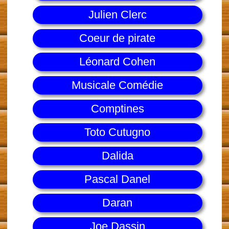
Julien Clerc
Coeur de pirate
Léonard Cohen
Musicale Comédie
Comptines
Toto Cutugno
Dalida
Pascal Danel
Daran
Joe Dassin