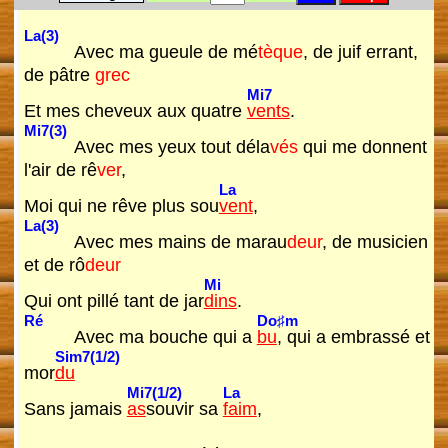
La(3)
Avec ma gueule de mé
tèque
, de juif errant,
de pâtre
grec
Mi7
Et mes cheveux aux quatre
vents
.
Mi7(3)
Avec mes yeux tout déla
vés
qui me donnent
l'air de rê
ver
,
La
Moi qui ne rêve plus sou
vent
,
La(3)
Avec mes mains de marau
deur
, de musicien
et de rô
deur
Mi
Qui ont pillé tant de jar
dins
.
Ré
Do♯m
Avec ma bouche qui a
bu
, qui a embrassé et
Sim7(1/2)
mor
du
Mi7(1/2)
La
Sans jamais
as
souvir sa
faim
,