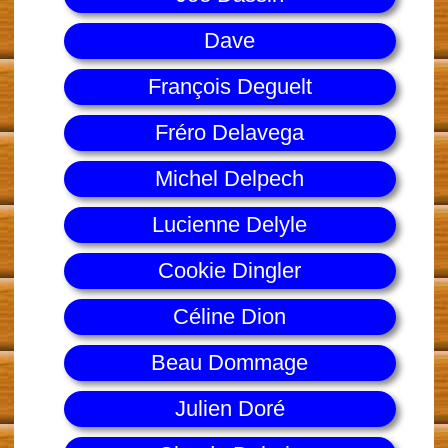
Dave
François Deguelt
Fréro Delavega
Michel Delpech
Lucienne Delyle
Cookie Dingler
Céline Dion
Beau Dommage
Julien Doré