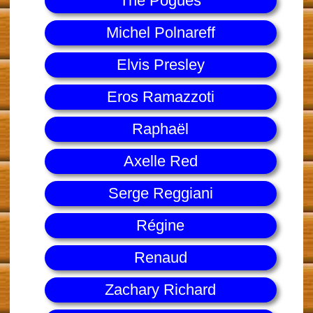
The Pogues
Michel Polnareff
Elvis Presley
Eros Ramazzoti
Raphaël
Axelle Red
Serge Reggiani
Régine
Renaud
Zachary Richard