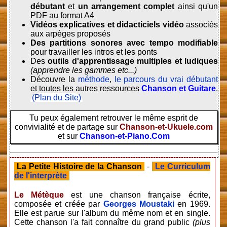
débutant
et
un arrangement complet
ainsi qu'un
PDF au format A4
Vidéos explicatives et didacticiels vidéo
associés
aux arpèges proposés
Des partitions sonores avec tempo modifiable
pour travailler les intros et les ponts
Des
outils d'apprentissage multiples et ludiques
(apprendre les gammes etc...)
Découvre la
méthode
,
le parcours du vrai débutant
et toutes les autres ressources
Chanson et Guitare
.
(Plan du Site)
Tu peux également retrouver le même esprit de
convivialité et de partage sur
Chanson-et-Ukuele.com
et sur
Chanson-et-Piano.Com
La Petite Histoire de la Chanson
-
Le Curriculum
de l'interprète
Le Métèque
est une chanson française écrite,
composée et créée par
Georges Moustaki
en 1969.
Elle est parue sur l'album du même nom et en single.
Cette chanson l'a fait connaître du grand public
(plus