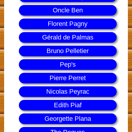
Oncle Ben
Florent Pagny
Gérald de Palmas
Bruno Pelletier
Pep's
Pierre Perret
Nicolas Peyrac
Edith Piaf
Georgette Plana