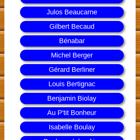
Julos Beaucarne
Gilbert Becaud
Bénabar
Michel Berger
Gérard Berliner
Louis Bertignac
Benjamin Biolay
Au P'tit Bonheur
Isabelle Boulay