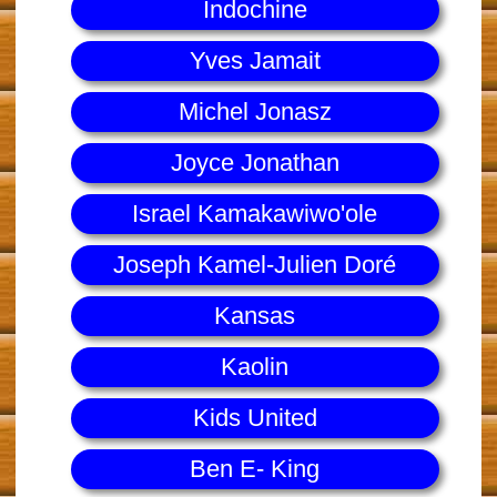
Indochine
Yves Jamait
Michel Jonasz
Joyce Jonathan
Israel Kamakawiwo'ole
Joseph Kamel-Julien Doré
Kansas
Kaolin
Kids United
Ben E- King