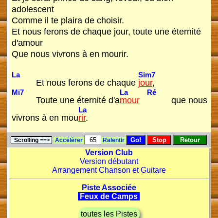
adolescent
Comme il te plaira de choisir.
Et nous ferons de chaque jour, toute une éternité
d'amour
Que nous vivrons à en mourir.
La
Sim7
Et nous ferons de chaque
jour
,
Mi7
La
Ré
Toute une éternité d'a
mour
que nous
La
vivrons à en mou
rir
.
Scrolling
==>
Accélérer
Ralentir
Version Club
Version débutant
Arrangement Chanson et Guitare
Piste Associée
Feux de Camps
toutes les Pistes