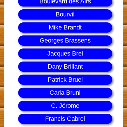
Boulevard des Airs
Bourvil
Mike Brandt
Georges Brassens
Jacques Brel
Dany Brillant
Patrick Bruel
Carla Bruni
C. Jérome
Francis Cabrel