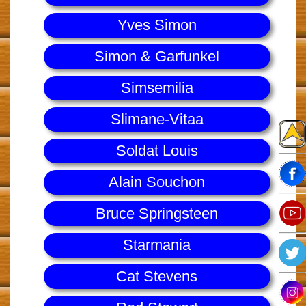
Yves Simon
Simon & Garfunkel
Simsemilia
Slimane-Vitaa
Soldat Louis
Alain Souchon
Bruce Springsteen
Starmania
Cat Stevens