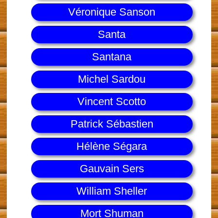
Véronique Sanson
Santa
Santana
Michel Sardou
Vincent Scotto
Patrick Sébastien
Hélène Ségara
Gauvain Sers
William Sheller
Mort Shuman