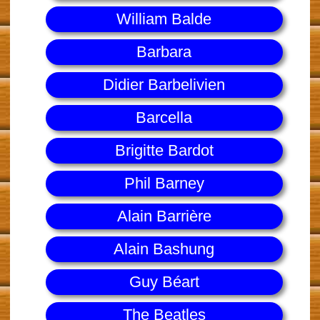
William Balde
Barbara
Didier Barbelivien
Barcella
Brigitte Bardot
Phil Barney
Alain Barrière
Alain Bashung
Guy Béart
The Beatles