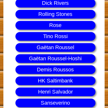
Dick Rivers
Rolling Stones
Rose
Tino Rossi
Gaëtan Roussel
Gaëtan Roussel-Hoshi
Demis Roussos
HK Saltimbank
Henri Salvador
Sanseverino