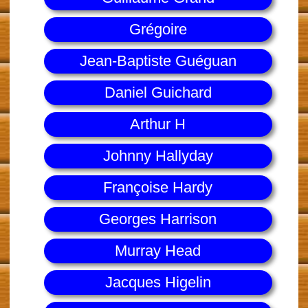
Grégoire
Jean-Baptiste Guéguan
Daniel Guichard
Arthur H
Johnny Hallyday
Françoise Hardy
Georges Harrison
Murray Head
Jacques Higelin