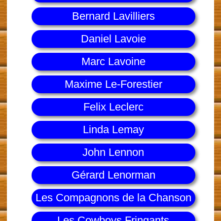
Bernard Lavilliers
Daniel Lavoie
Marc Lavoine
Maxime Le-Forestier
Felix Leclerc
Linda Lemay
John Lennon
Gérard Lenorman
Les Compagnons de la Chanson
Les Cowboys Fringants