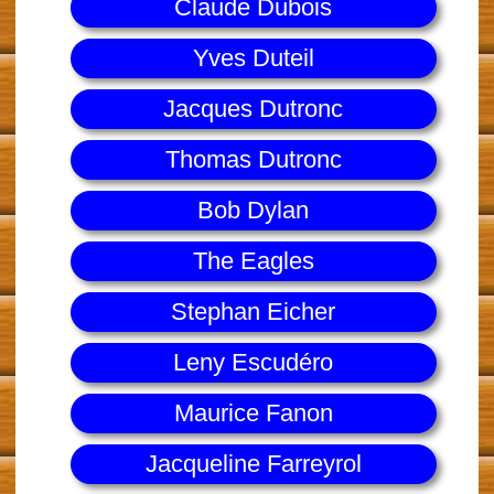
Claude Dubois
Yves Duteil
Jacques Dutronc
Thomas Dutronc
Bob Dylan
The Eagles
Stephan Eicher
Leny Escudéro
Maurice Fanon
Jacqueline Farreyrol