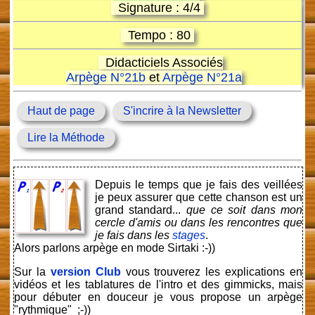
Signature : 4/4
Tempo : 80
Didacticiels Associés
Arpège N°21b
et
Arpège N°21a
Haut de page
S'incrire à la Newsletter
Lire la Méthode
Depuis le temps que je fais des veillées
je peux assurer que cette chanson est un
grand standard...
que ce soit dans mon
cercle d'amis ou dans les rencontres que
je fais dans les
stages
.
Alors parlons arpège en mode Sirtaki :-))
Sur la
version Club
vous trouverez les explications en
vidéos et les tablatures de l'intro et des gimmicks, mais
pour débuter en douceur je vous propose un arpège
"rythmique" ;-))