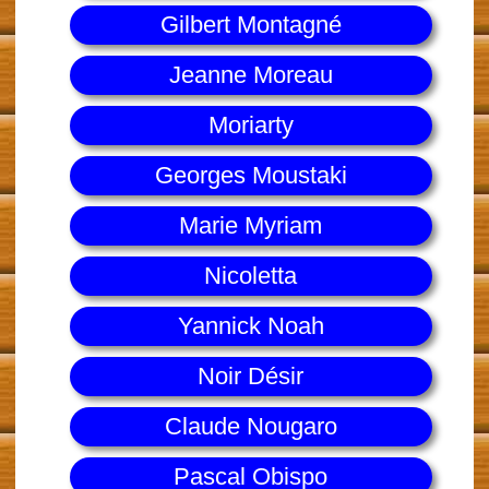
Gilbert Montagné
Jeanne Moreau
Moriarty
Georges Moustaki
Marie Myriam
Nicoletta
Yannick Noah
Noir Désir
Claude Nougaro
Pascal Obispo