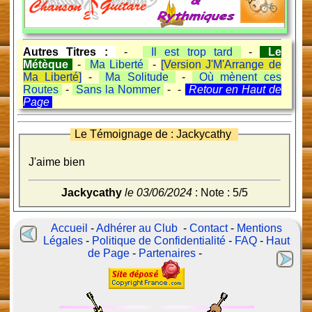
Autres Titres :
-
Il est trop tard
-
Le
Métèque
-
Ma Liberté
-
[Version J'M'Arrange de
Ma Liberté]
-
Ma Solitude
-
Où mènent ces
Routes
-
Sans la Nommer
- -
Retour en Haut de
Page
Le Témoignage de : Jackycathy
J'aime bien
Jackycathy
le 03/06/2024
: Note : 5/5
Accueil
-
Adhérer au Club
-
Contact
-
Mentions
Légales
-
Politique de Confidentialité
-
FAQ
-
Haut
de Page
-
Partenaires
-