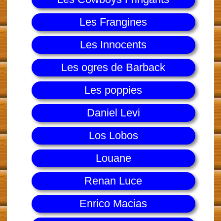
Les Frangines
Les Innocents
Les ogres de Barback
Les poppies
Daniel Levi
Los Lobos
Louane
Renan Luce
Enrico Macias