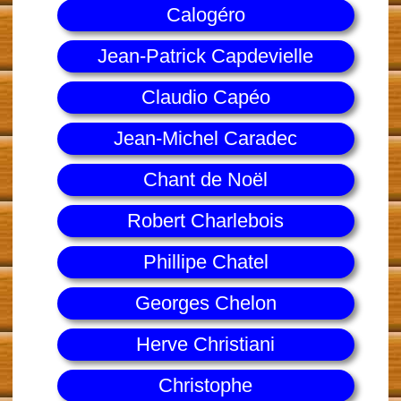
Calogéro
Jean-Patrick Capdevielle
Claudio Capéo
Jean-Michel Caradec
Chant de Noël
Robert Charlebois
Phillipe Chatel
Georges Chelon
Herve Christiani
Christophe