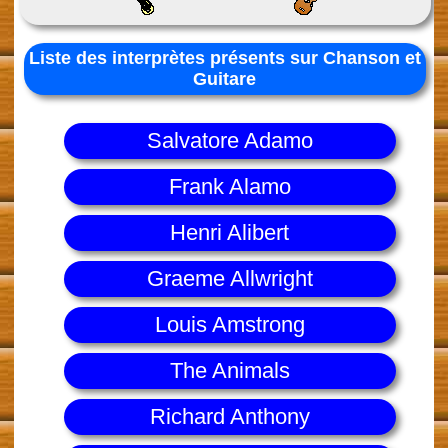
Liste des interprètes présents sur Chanson et
Guitare
Salvatore Adamo
Frank Alamo
Henri Alibert
Graeme Allwright
Louis Amstrong
The Animals
Richard Anthony