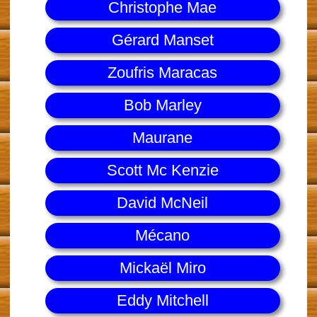
Christophe Mae
Gérard Manset
Zoufris Maracas
Bob Marley
Maurane
Scott Mc Kenzie
David McNeil
Mécano
Mickaël Miro
Eddy Mitchell