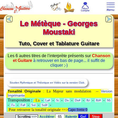
Le Métèque - Georges
Moustaki
Tuto, Cover et Tablature Guitare
Les 6 autres titres de l'interprète présents sur
Chanson
et Guitare
à retrouver en bas de page... il suffit de
cliquer ;-)
Soutien Rythmique et Théorique en Vidéo sur la version Club.
Tonalité Originale
: La Majeur sans modulation --
Version
Imprimante
Transposition :
-
-
-
-
-
-
-
La
La#
Si
Do
Do#
Ré
Ré#
Mi
-
-
-
-
-
Fa
Fa#
Sol
Sol#
Pour retrouver la tonalité originale ==>
Capo frette 0
Scrolling
==>
Accélérer
Ralentir