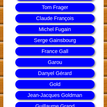
Tom Frager
Claude François
Michel Fugain
Serge Gainsbourg
France Gall
Garou
Danyel Gérard
Gold
Jean-Jacques Goldman
Guillaume Grand