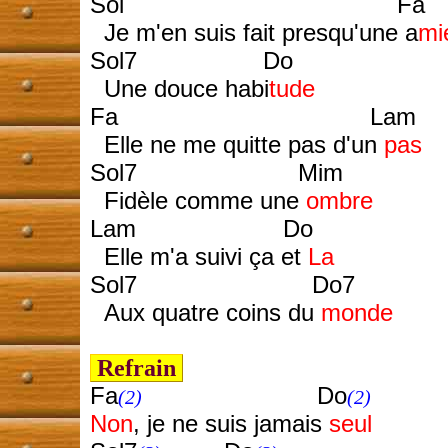
Sol Fa
Je m'en suis fait presqu'une a
mi
Sol7 Do
Une douce habi
tude
Fa Lam
Elle ne me quitte pas d'un
pas
Sol7 Mim
Fidèle comme une
ombre
Lam Do
Elle m'a suivi ça et
La
Sol7 Do7
Aux quatre coins du
monde
Refrain
Fa
Do
(2)
(2)
Non
, je ne suis jamais
seul