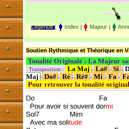
Légende
:
Index |
Majeur |
Annu
Soutien Rythmique et Théorique en Vi
Tonalité Originale : La Majeur s
La Maj
La#
Si
D
Transposition :
-
-
-
Maj
Do#
Ré
Ré#
Mi
Fa
F
-
-
-
-
-
-
Pour retrouver la tonalité origina
Do Fa
Pour avoir si souvent dor
mi
Sol7 Mim
Avec ma soli
tude