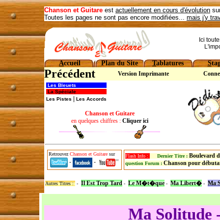
Chanson et Guitare
est
actuellement en cours d'évolution
sur
Toutes les pages ne sont pas encore modifiées...
mais j'y tra
Ici tout
L'imp
A
ccueil
Plan du Site
T
ablatures
S
ta
Précédent
Version Imprimante
Conne
Les Bleuets
La Spéciale
|
Les Pistes
Les Accords
Chanson et Guitare
en quelques chiffres :
Cliquer ici
Retrouvez
Chanson et Guitare
sur
Boulevard d
Flash Info :
Dernier Titre :
-
-
Chanson pour débuta
question Forum :
Il Est Trop Tard
Le M�t�que
Ma Libert�
Ma S
Autres Titres :
-
-
-
-
Ma Solitude 