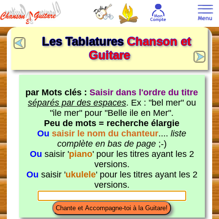
Les Tablatures
Chanson et
Guitare
par Mots clés :
Saisir dans l'ordre du titre
séparés par des espaces
. Ex : "bel mer" ou
"ile mer" pour "Belle ile en Mer".
Peu de mots = recherche élargie
Ou
saisir le nom du chanteur
....
liste
complète en bas de page
;-)
Ou
saisir '
piano
' pour les titres ayant les 2
versions.
Ou
saisir '
ukulele
' pour les titres ayant les 2
versions.