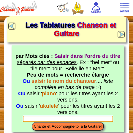
Les Tablatures
Chanson et
Guitare
par Mots clés :
Saisir dans l'ordre du titre
séparés par des espaces
. Ex : "bel mer" ou
"ile mer" pour "Belle ile en Mer".
Peu de mots = recherche élargie
Ou
saisir le nom du chanteur
....
liste
complète en bas de page
;-)
Ou
saisir '
piano
' pour les titres ayant les 2
versions.
Ou
saisir '
ukulele
' pour les titres ayant les 2
versions.