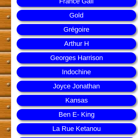
France Gall
Gold
Grégoire
Arthur H
Georges Harrison
Indochine
Joyce Jonathan
Kansas
Ben E- King
La Rue Ketanou