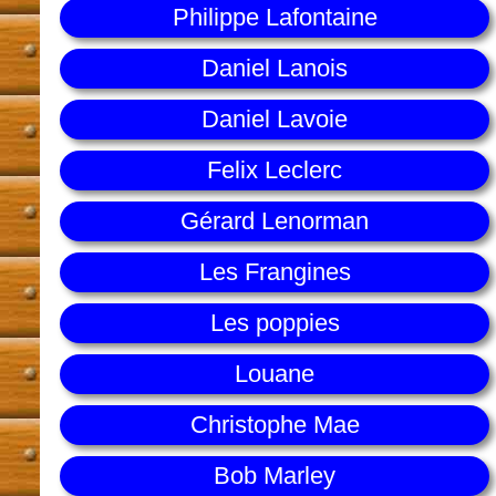
Philippe Lafontaine
Daniel Lanois
Daniel Lavoie
Felix Leclerc
Gérard Lenorman
Les Frangines
Les poppies
Louane
Christophe Mae
Bob Marley