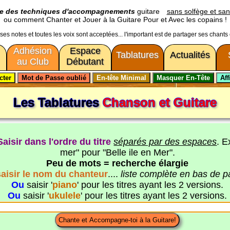
ge des techniques d'accompagnements
guitare
sans solfège et san
ou comment Chanter et Jouer à la Guitare Pour et Avec les copains !
usses notes et toutes les voix sont acceptées... l'important est de partager ses chants
Adhésion
Espace
Tablatures
Actualités
au Club
Débutant
Les Tablatures
Chanson et Guitare
Saisir dans l'ordre du titre
séparés par des espaces
. E
mer" pour "Belle ile en Mer".
Peu de mots = recherche élargie
saisir le nom du chanteur
....
liste complète en bas de 
Ou
saisir '
piano
' pour les titres ayant les 2 versions.
Ou
saisir '
ukulele
' pour les titres ayant les 2 versions.