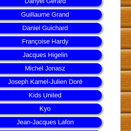
Danyel Gérard
Guillaume Grand
Daniel Guichard
Françoise Hardy
Jacques Higelin
Michel Jonasz
Joseph Kamel-Julien Doré
Kids United
Kyo
Jean-Jacques Lafon