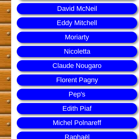
David McNeil
Eddy Mitchell
Moriarty
Nicoletta
Claude Nougaro
Florent Pagny
Pep's
Edith Piaf
Michel Polnareff
Raphaël