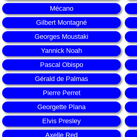
Mécano
Gilbert Montagné
Georges Moustaki
Yannick Noah
Pascal Obispo
Gérald de Palmas
Pierre Perret
Georgette Plana
Elvis Presley
Axelle Red