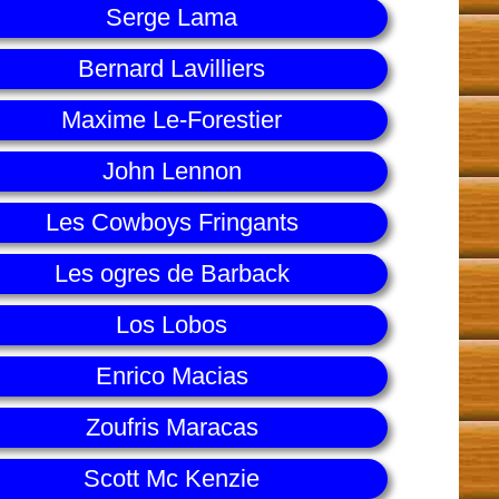
Serge Lama
Bernard Lavilliers
Maxime Le-Forestier
John Lennon
Les Cowboys Fringants
Les ogres de Barback
Los Lobos
Enrico Macias
Zoufris Maracas
Scott Mc Kenzie