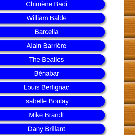
Chimène Badi
William Balde
Barcella
Alain Barrière
The Beatles
Bénabar
Louis Bertignac
Isabelle Boulay
Mike Brandt
Dany Brillant