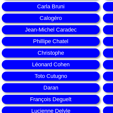
Carla Bruni
Calogéro
Jean-Michel Caradec
Phillipe Chatel
Christophe
Léonard Cohen
Toto Cutugno
Daran
François Deguelt
Lucienne Delyle