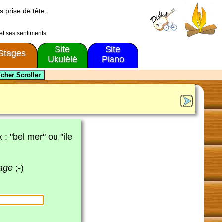
s prise de tête,
 et ses sentiments
Site
Site
Stages
Ukulélé
Piano
x : "bel mer" ou "ile
page
;-)