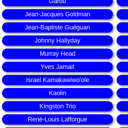
Garou
Jean-Jacques Goldman
Jean-Baptiste Guéguan
Johnny Hallyday
Murray Head
Yves Jamait
Israel Kamakawiwo'ole
Kaolin
Kingston Trio
René-Louis Lafforgue