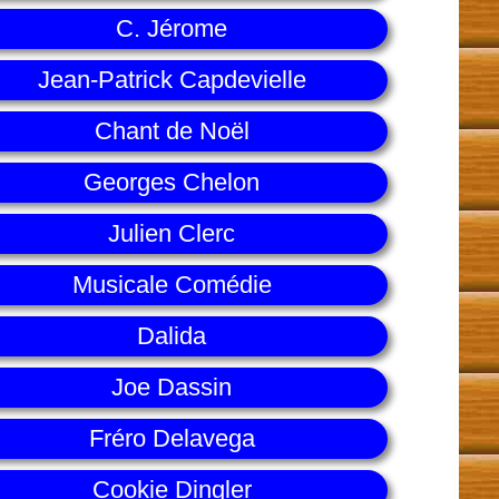
C. Jérome
Jean-Patrick Capdevielle
Chant de Noël
Georges Chelon
Julien Clerc
Musicale Comédie
Dalida
Joe Dassin
Fréro Delavega
Cookie Dingler