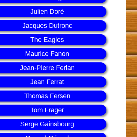
Julien Doré
Jacques Dutronc
The Eagles
Maurice Fanon
Jean-Pierre Ferlan
Jean Ferrat
Thomas Fersen
Tom Frager
Serge Gainsbourg