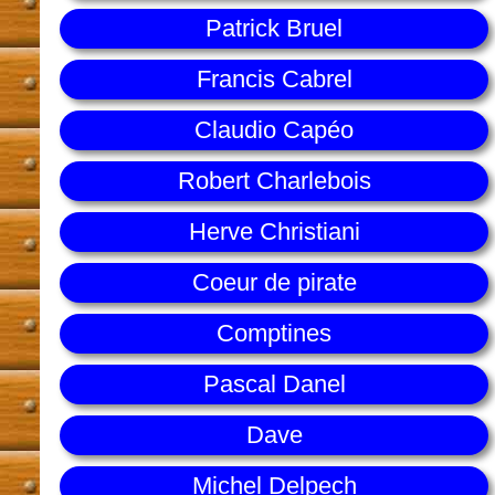
Patrick Bruel
Francis Cabrel
Claudio Capéo
Robert Charlebois
Herve Christiani
Coeur de pirate
Comptines
Pascal Danel
Dave
Michel Delpech