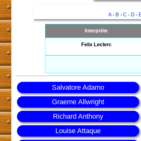
A
-
B
-
C
-
D
-
Interprète
Felix Leclerc
Salvatore Adamo
Graeme Allwright
Richard Anthony
Louise Attaque