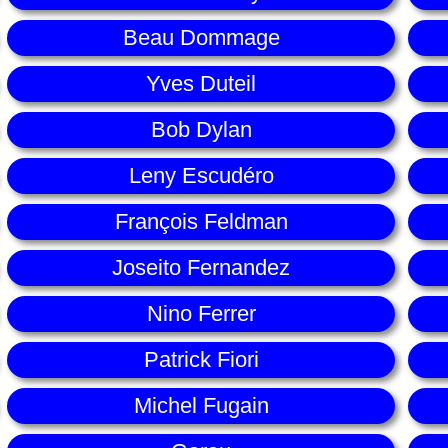
Beau Dommage
Yves Duteil
Bob Dylan
Leny Escudéro
François Feldman
Joseito Fernandez
Nino Ferrer
Patrick Fiori
Michel Fugain