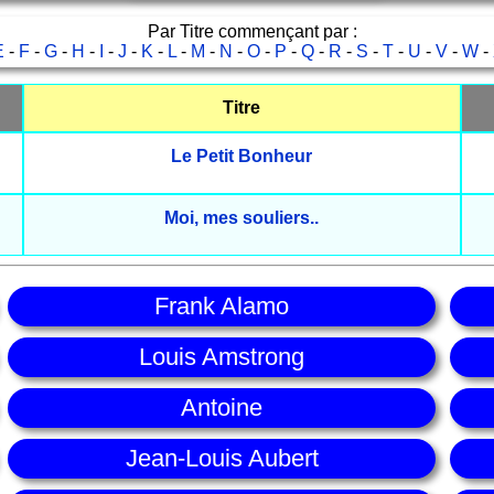
Par Titre commençant par :
E
-
F
-
G
-
H
-
I
-
J
-
K
-
L
-
M
-
N
-
O
-
P
-
Q
-
R
-
S
-
T
-
U
-
V
-
W
-
Titre
Le Petit Bonheur
Moi, mes souliers..
Frank Alamo
Louis Amstrong
Antoine
Jean-Louis Aubert