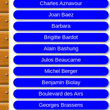
Charles Aznavour
Joan Baez
Barbara
Brigitte Bardot
Alain Bashung
Julos Beaucarne
Michel Berger
Benjamin Biolay
Boulevard des Airs
Georges Brassens