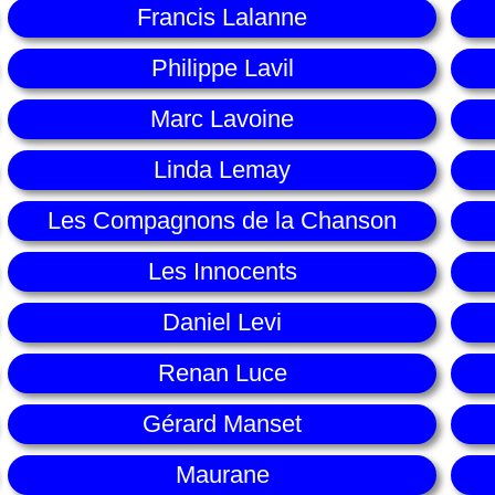
Francis Lalanne
Philippe Lavil
Marc Lavoine
Linda Lemay
Les Compagnons de la Chanson
Les Innocents
Daniel Levi
Renan Luce
Gérard Manset
Maurane