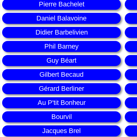
Pierre Bachelet
Daniel Balavoine
Didier Barbelivien
Phil Barney
Guy Béart
Gilbert Becaud
Gérard Berliner
Au P'tit Bonheur
Bourvil
Jacques Brel