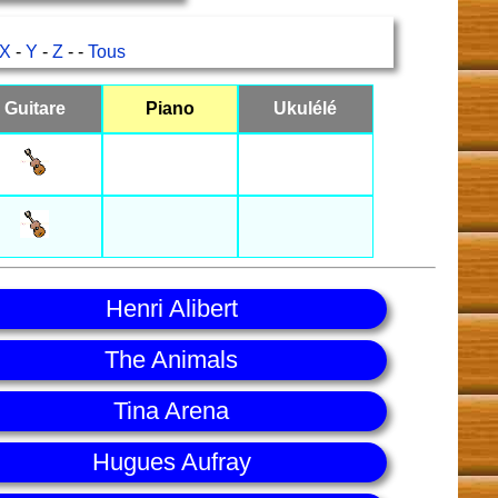
X
-
Y
-
Z
- -
Tous
Guitare
Piano
Ukulélé
Henri Alibert
The Animals
Tina Arena
Hugues Aufray