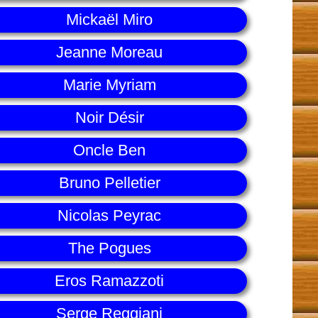
Mickaël Miro
Jeanne Moreau
Marie Myriam
Noir Désir
Oncle Ben
Bruno Pelletier
Nicolas Peyrac
The Pogues
Eros Ramazzoti
Serge Reggiani