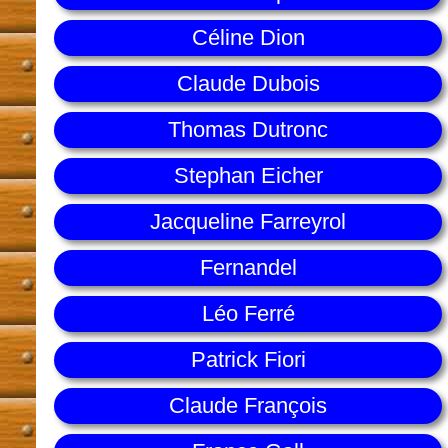
Céline Dion
Claude Dubois
Thomas Dutronc
Stephan Eicher
Jacqueline Farreyrol
Fernandel
Léo Ferré
Patrick Fiori
Claude François