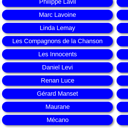
Philippe Lavil
Marc Lavoine
Linda Lemay
Les Compagnons de la Chanson
Les Innocents
Daniel Levi
Renan Luce
Gérard Manset
Maurane
Mécano