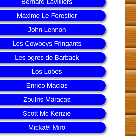
Bernard Lavilliers
Maxime Le-Forestier
John Lennon
Les Cowboys Fringants
Les ogres de Barback
Los Lobos
Enrico Macias
Zoufris Maracas
Scott Mc Kenzie
Mickaël Miro