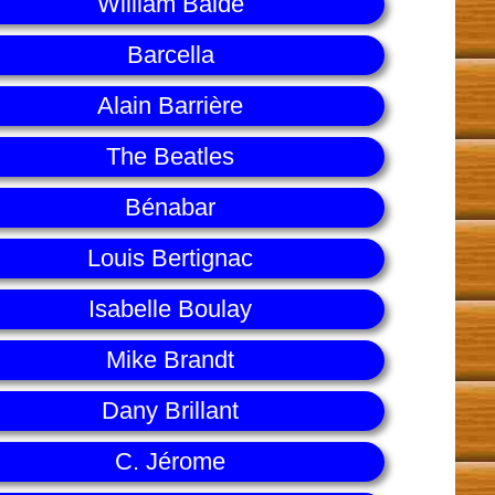
William Balde
Barcella
Alain Barrière
The Beatles
Bénabar
Louis Bertignac
Isabelle Boulay
Mike Brandt
Dany Brillant
C. Jérome