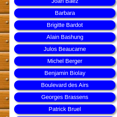
Joan Baez
Barbara
Brigitte Bardot
Alain Bashung
Julos Beaucarne
Michel Berger
Benjamin Biolay
Boulevard des Airs
Georges Brassens
Patrick Bruel