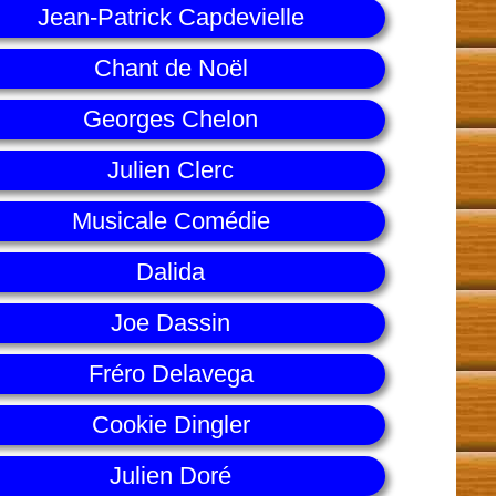
Jean-Patrick Capdevielle
Chant de Noël
Georges Chelon
Julien Clerc
Musicale Comédie
Dalida
Joe Dassin
Fréro Delavega
Cookie Dingler
Julien Doré