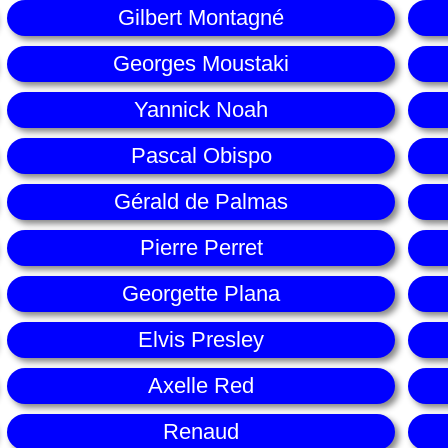
Gilbert Montagné
Georges Moustaki
Yannick Noah
Pascal Obispo
Gérald de Palmas
Pierre Perret
Georgette Plana
Elvis Presley
Axelle Red
Renaud