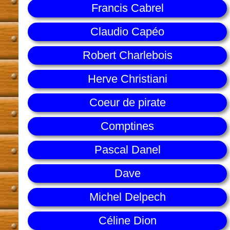
Francis Cabrel
Claudio Capéo
Robert Charlebois
Herve Christiani
Coeur de pirate
Comptines
Pascal Danel
Dave
Michel Delpech
Céline Dion