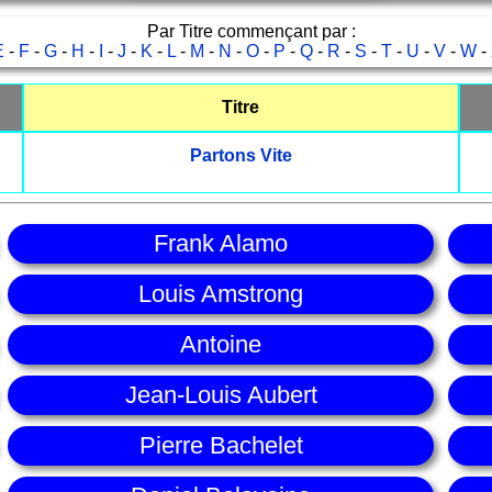
Par Titre commençant par :
E
-
F
-
G
-
H
-
I
-
J
-
K
-
L
-
M
-
N
-
O
-
P
-
Q
-
R
-
S
-
T
-
U
-
V
-
W
-
Titre
Partons Vite
Frank Alamo
Louis Amstrong
Antoine
Jean-Louis Aubert
Pierre Bachelet