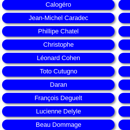
Calogéro
Jean-Michel Caradec
Phillipe Chatel
Christophe
Léonard Cohen
Toto Cutugno
Daran
François Deguelt
Lucienne Delyle
Beau Dommage