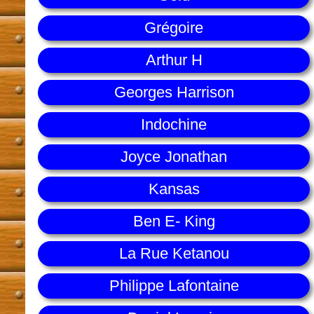
Grégoire
Arthur H
Georges Harrison
Indochine
Joyce Jonathan
Kansas
Ben E- King
La Rue Ketanou
Philippe Lafontaine