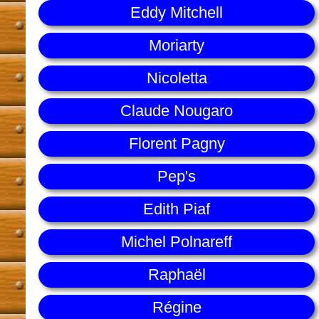
Eddy Mitchell
Moriarty
Nicoletta
Claude Nougaro
Florent Pagny
Pep's
Edith Piaf
Michel Polnareff
Raphaël
Régine