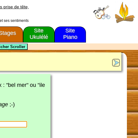
s prise de tête,
 et ses sentiments
Site
Site
Stages
Ukulélé
Piano
x : "bel mer" ou "ile
page
;-)