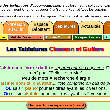
ge des techniques d'accompagnements
guitare
sans solfège et san
ou comment Chanter et Jouer à la Guitare Pour et Avec les copains !
usses notes et toutes les voix sont acceptées... l'important est de partager ses chants
Adhésion
Espace
Tablatures
Actualités
au Club
Débutant
Les Tablatures
Chanson et Guitare
Saisir dans l'ordre du titre
séparés par des espaces
. E
mer" pour "Belle ile en Mer".
Peu de mots = recherche élargie
saisir le nom du chanteur
....
liste complète en bas de 
Ou
saisir '
piano
' pour les titres ayant les 2 versions.
Ou
saisir '
ukulele
' pour les titres ayant les 2 versions.