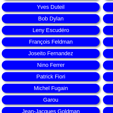
Yves Duteil
Bob Dylan
Leny Escudéro
François Feldman
Joseito Fernandez
Nino Ferrer
Patrick Fiori
Michel Fugain
Garou
Jean-Jacques Goldman