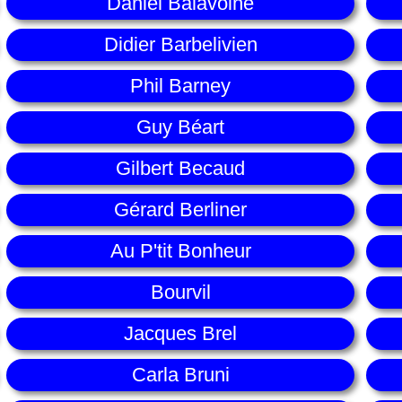
Daniel Balavoine
Didier Barbelivien
Phil Barney
Guy Béart
Gilbert Becaud
Gérard Berliner
Au P'tit Bonheur
Bourvil
Jacques Brel
Carla Bruni