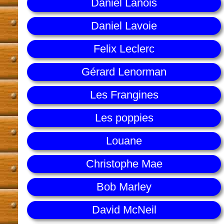
Daniel Lanois
Daniel Lavoie
Felix Leclerc
Gérard Lenorman
Les Frangines
Les poppies
Louane
Christophe Mae
Bob Marley
David McNeil