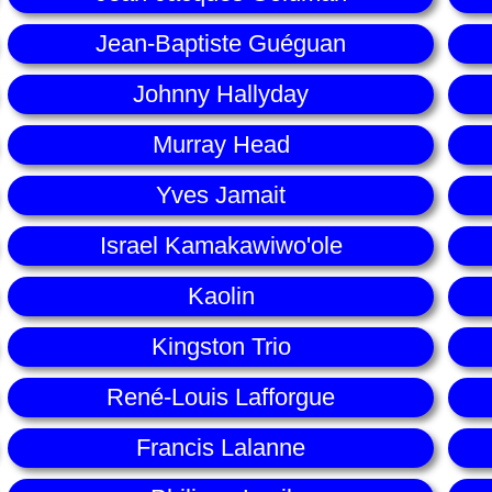
Jean-Baptiste Guéguan
Johnny Hallyday
Murray Head
Yves Jamait
Israel Kamakawiwo'ole
Kaolin
Kingston Trio
René-Louis Lafforgue
Francis Lalanne