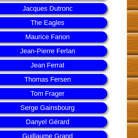
Jacques Dutronc
The Eagles
Maurice Fanon
Jean-Pierre Ferlan
Jean Ferrat
Thomas Fersen
Tom Frager
Serge Gainsbourg
Danyel Gérard
Guillaume Grand