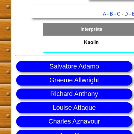
A
-
B
-
C
-
D
-
Interprète
Kaolin
Salvatore Adamo
Graeme Allwright
Richard Anthony
Louise Attaque
Charles Aznavour