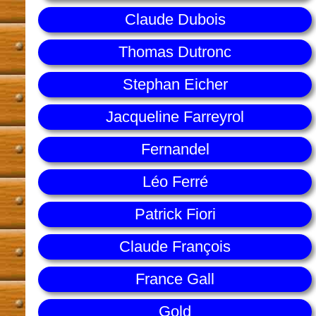
Claude Dubois
Thomas Dutronc
Stephan Eicher
Jacqueline Farreyrol
Fernandel
Léo Ferré
Patrick Fiori
Claude François
France Gall
Gold