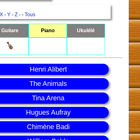
X
-
Y
-
Z
- -
Tous
Guitare
Piano
Ukulélé
Henri Alibert
The Animals
Tina Arena
Hugues Aufray
Chimène Badi