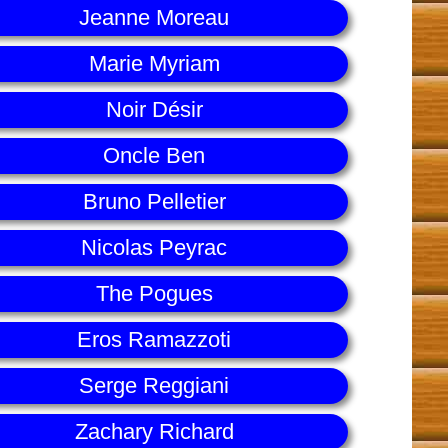
Jeanne Moreau
Marie Myriam
Noir Désir
Oncle Ben
Bruno Pelletier
Nicolas Peyrac
The Pogues
Eros Ramazzoti
Serge Reggiani
Zachary Richard