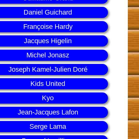
Daniel Guichard
Françoise Hardy
Jacques Higelin
Michel Jonasz
Joseph Kamel-Julien Doré
Kids United
Kyo
Jean-Jacques Lafon
Serge Lama