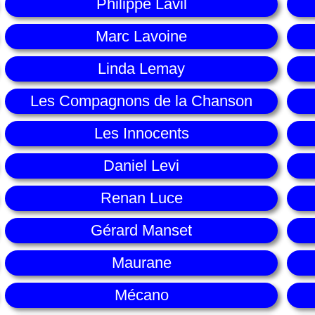
Philippe Lavil
Marc Lavoine
Linda Lemay
Les Compagnons de la Chanson
Les Innocents
Daniel Levi
Renan Luce
Gérard Manset
Maurane
Mécano