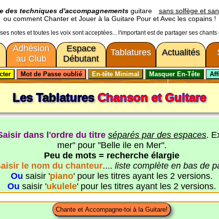
ge des techniques d'accompagnements
guitare
sans solfège et san
ou comment Chanter et Jouer à la Guitare Pour et Avec les copains !
usses notes et toutes les voix sont acceptées... l'important est de partager ses chants
Adhésion
Espace
Tablatures
Actualités
au Club
Débutant
Les Tablatures
Chanson et Guitare
Saisir dans l'ordre du titre
séparés par des espaces
. E
mer" pour "Belle ile en Mer".
Peu de mots = recherche élargie
saisir le nom du chanteur
....
liste complète en bas de 
Ou
saisir '
piano
' pour les titres ayant les 2 versions.
Ou
saisir '
ukulele
' pour les titres ayant les 2 versions.