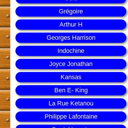
Grégoire
Arthur H
Georges Harrison
Indochine
Joyce Jonathan
Kansas
Ben E- King
La Rue Ketanou
Philippe Lafontaine