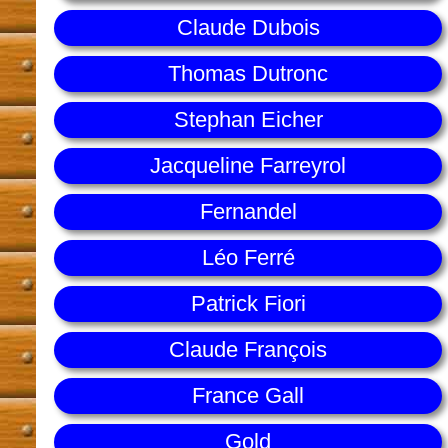
Claude Dubois
Thomas Dutronc
Stephan Eicher
Jacqueline Farreyrol
Fernandel
Léo Ferré
Patrick Fiori
Claude François
France Gall
Gold