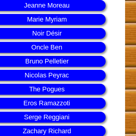
Jeanne Moreau
Marie Myriam
Noir Désir
Oncle Ben
Bruno Pelletier
Nicolas Peyrac
The Pogues
Eros Ramazzoti
Serge Reggiani
Zachary Richard