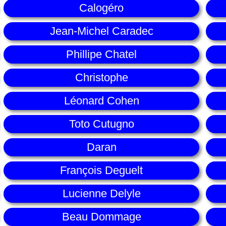
Calogéro
Jean-Michel Caradec
Phillipe Chatel
Christophe
Léonard Cohen
Toto Cutugno
Daran
François Deguelt
Lucienne Delyle
Beau Dommage