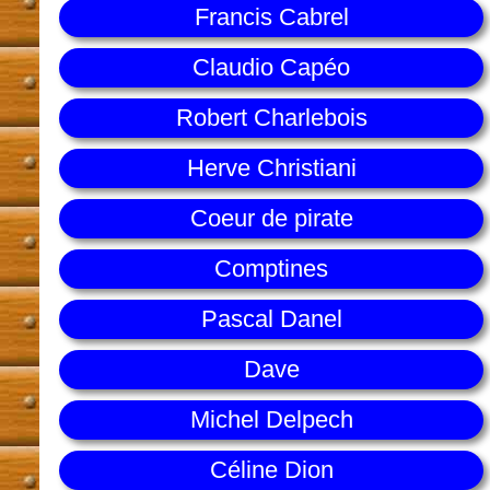
Francis Cabrel
Claudio Capéo
Robert Charlebois
Herve Christiani
Coeur de pirate
Comptines
Pascal Danel
Dave
Michel Delpech
Céline Dion