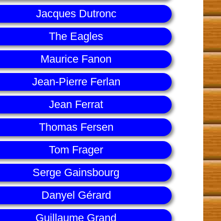
Jacques Dutronc
The Eagles
Maurice Fanon
Jean-Pierre Ferlan
Jean Ferrat
Thomas Fersen
Tom Frager
Serge Gainsbourg
Danyel Gérard
Guillaume Grand