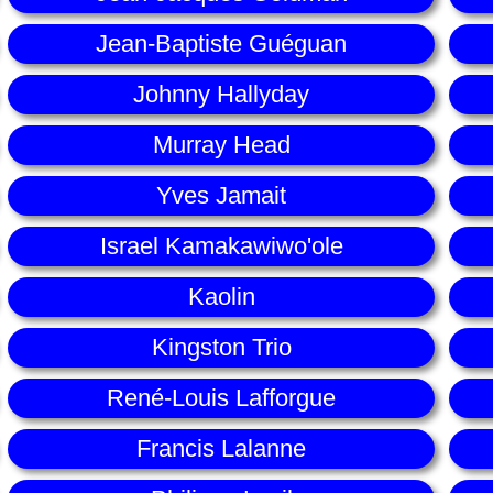
Jean-Baptiste Guéguan
Johnny Hallyday
Murray Head
Yves Jamait
Israel Kamakawiwo'ole
Kaolin
Kingston Trio
René-Louis Lafforgue
Francis Lalanne