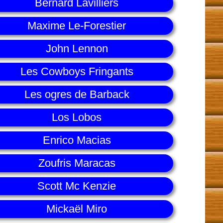
Bernard Lavilliers
Maxime Le-Forestier
John Lennon
Les Cowboys Fringants
Les ogres de Barback
Los Lobos
Enrico Macias
Zoufris Maracas
Scott Mc Kenzie
Mickaël Miro