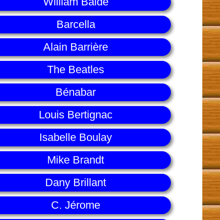
William Balde
Barcella
Alain Barrière
The Beatles
Bénabar
Louis Bertignac
Isabelle Boulay
Mike Brandt
Dany Brillant
C. Jérome