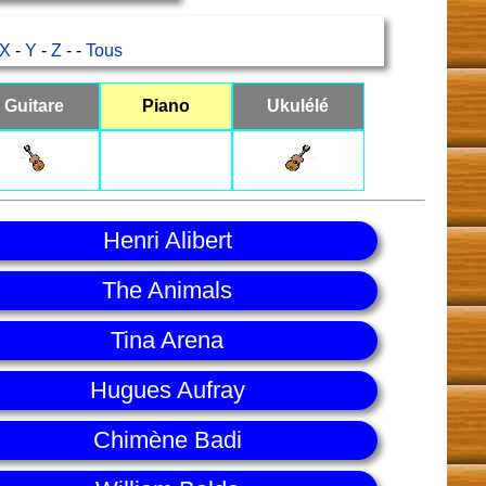
X
-
Y
-
Z
- -
Tous
Guitare
Piano
Ukulélé
Henri Alibert
The Animals
Tina Arena
Hugues Aufray
Chimène Badi