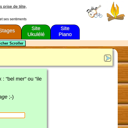
s prise de tête,
 et ses sentiments
Site
Site
Stages
Ukulélé
Piano
x : "bel mer" ou "ile
page
;-)