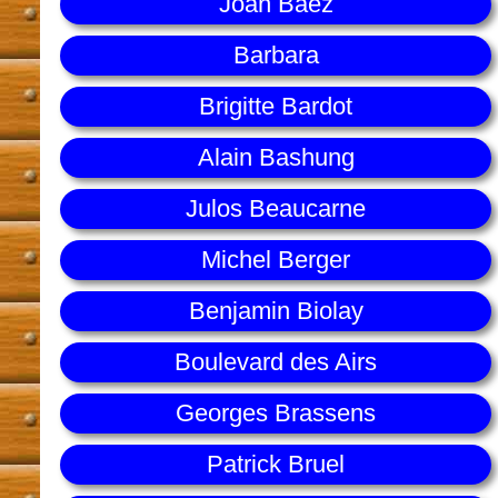
Joan Baez
Barbara
Brigitte Bardot
Alain Bashung
Julos Beaucarne
Michel Berger
Benjamin Biolay
Boulevard des Airs
Georges Brassens
Patrick Bruel