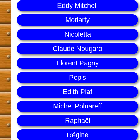
Eddy Mitchell
Moriarty
Nicoletta
Claude Nougaro
Florent Pagny
Pep's
Edith Piaf
Michel Polnareff
Raphaël
Régine