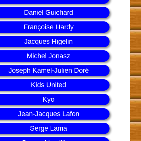
Daniel Guichard
Françoise Hardy
Jacques Higelin
Michel Jonasz
Joseph Kamel-Julien Doré
Kids United
Kyo
Jean-Jacques Lafon
Serge Lama