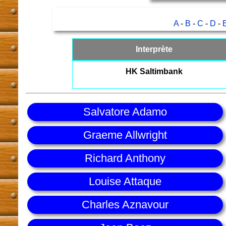
A
-
B
-
C
-
D
-
Interprète
HK Saltimbank
Salvatore Adamo
Graeme Allwright
Richard Anthony
Louise Attaque
Charles Aznavour