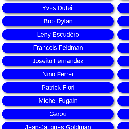
Yves Duteil
Bob Dylan
Leny Escudéro
François Feldman
Joseito Fernandez
Nino Ferrer
Patrick Fiori
Michel Fugain
Garou
Jean-Jacques Goldman