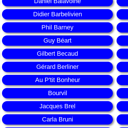
Daniel Balavoine
Didier Barbelivien
Phil Barney
Guy Béart
Gilbert Becaud
Gérard Berliner
Au P'tit Bonheur
Bourvil
Jacques Brel
Carla Bruni