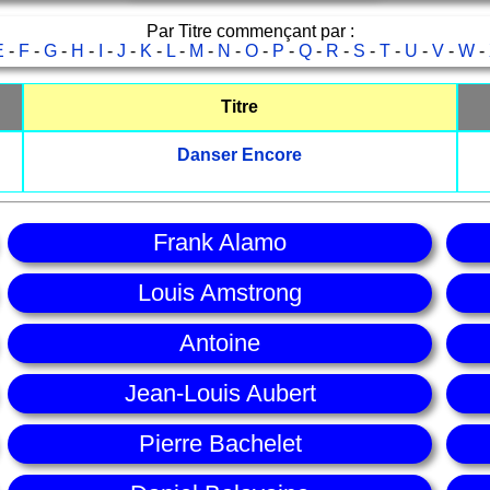
Par Titre commençant par :
E
-
F
-
G
-
H
-
I
-
J
-
K
-
L
-
M
-
N
-
O
-
P
-
Q
-
R
-
S
-
T
-
U
-
V
-
W
-
Titre
Danser Encore
Frank Alamo
Louis Amstrong
Antoine
Jean-Louis Aubert
Pierre Bachelet