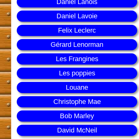
Daniel Lanois
Daniel Lavoie
Felix Leclerc
Gérard Lenorman
Les Frangines
Les poppies
Louane
Christophe Mae
Bob Marley
David McNeil