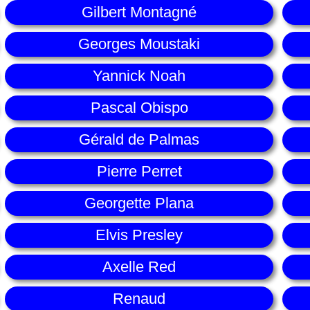
Gilbert Montagné
Georges Moustaki
Yannick Noah
Pascal Obispo
Gérald de Palmas
Pierre Perret
Georgette Plana
Elvis Presley
Axelle Red
Renaud