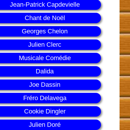
Jean-Patrick Capdevielle
Chant de Noël
Georges Chelon
Julien Clerc
Musicale Comédie
Dalida
Joe Dassin
Fréro Delavega
Cookie Dingler
Julien Doré