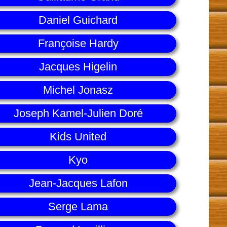
Daniel Guichard
Françoise Hardy
Jacques Higelin
Michel Jonasz
Joseph Kamel-Julien Doré
Kids United
Kyo
Jean-Jacques Lafon
Serge Lama