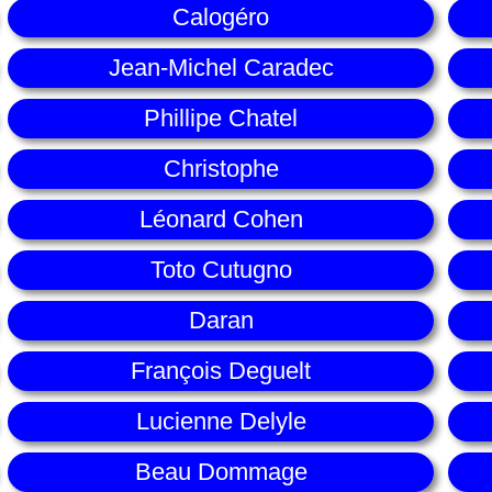
Calogéro
Jean-Michel Caradec
Phillipe Chatel
Christophe
Léonard Cohen
Toto Cutugno
Daran
François Deguelt
Lucienne Delyle
Beau Dommage