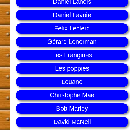
Daniel Lanois
Daniel Lavoie
Felix Leclerc
Gérard Lenorman
Les Frangines
Les poppies
Louane
Christophe Mae
Bob Marley
David McNeil