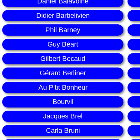
Daniel Balavoine
Didier Barbelivien
Phil Barney
Guy Béart
Gilbert Becaud
Gérard Berliner
Au P'tit Bonheur
Bourvil
Jacques Brel
Carla Bruni