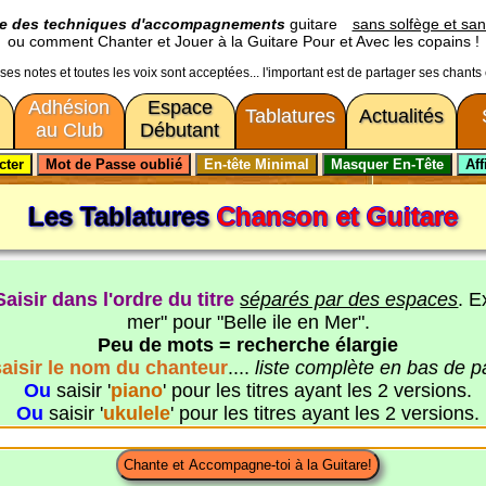
ge des techniques d'accompagnements
guitare
sans solfège et san
ou comment Chanter et Jouer à la Guitare Pour et Avec les copains !
usses notes et toutes les voix sont acceptées... l'important est de partager ses chants
Adhésion
Espace
Tablatures
Actualités
au Club
Débutant
Les Tablatures
Chanson et Guitare
Saisir dans l'ordre du titre
séparés par des espaces
. E
mer" pour "Belle ile en Mer".
Peu de mots = recherche élargie
saisir le nom du chanteur
....
liste complète en bas de 
Ou
saisir '
piano
' pour les titres ayant les 2 versions.
Ou
saisir '
ukulele
' pour les titres ayant les 2 versions.