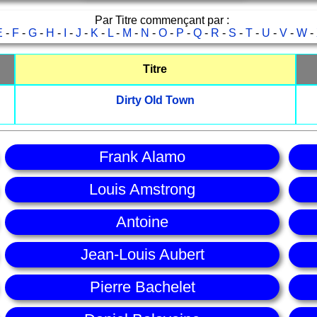
Par Titre commençant par :
E
-
F
-
G
-
H
-
I
-
J
-
K
-
L
-
M
-
N
-
O
-
P
-
Q
-
R
-
S
-
T
-
U
-
V
-
W
-
Titre
Dirty Old Town
Frank Alamo
Louis Amstrong
Antoine
Jean-Louis Aubert
Pierre Bachelet