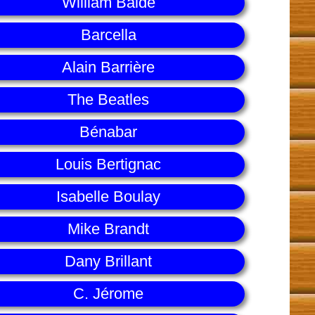
William Balde
Barcella
Alain Barrière
The Beatles
Bénabar
Louis Bertignac
Isabelle Boulay
Mike Brandt
Dany Brillant
C. Jérome