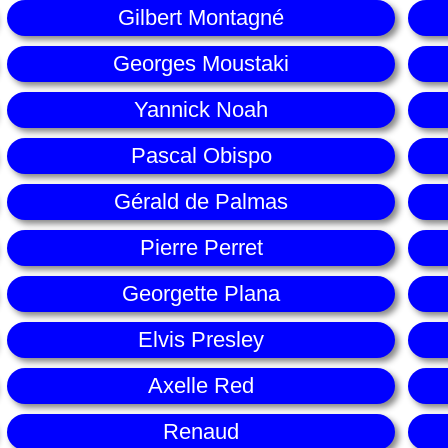
Gilbert Montagné
Georges Moustaki
Yannick Noah
Pascal Obispo
Gérald de Palmas
Pierre Perret
Georgette Plana
Elvis Presley
Axelle Red
Renaud