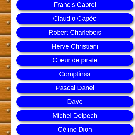
Francis Cabrel
Claudio Capéo
Robert Charlebois
Herve Christiani
Coeur de pirate
Comptines
Pascal Danel
Dave
Michel Delpech
Céline Dion