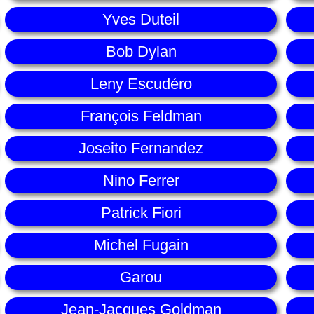
Yves Duteil
Bob Dylan
Leny Escudéro
François Feldman
Joseito Fernandez
Nino Ferrer
Patrick Fiori
Michel Fugain
Garou
Jean-Jacques Goldman