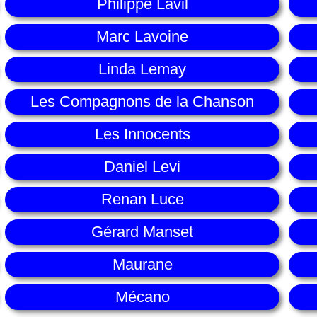
Philippe Lavil
Marc Lavoine
Linda Lemay
Les Compagnons de la Chanson
Les Innocents
Daniel Levi
Renan Luce
Gérard Manset
Maurane
Mécano