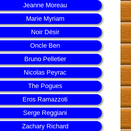
Jeanne Moreau
Marie Myriam
Noir Désir
Oncle Ben
Bruno Pelletier
Nicolas Peyrac
The Pogues
Eros Ramazzoti
Serge Reggiani
Zachary Richard