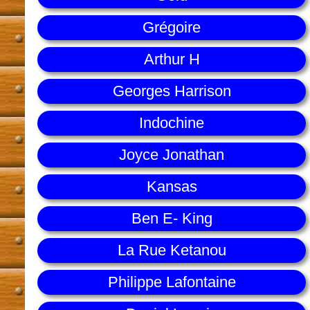
Grégoire
Arthur H
Georges Harrison
Indochine
Joyce Jonathan
Kansas
Ben E- King
La Rue Ketanou
Philippe Lafontaine