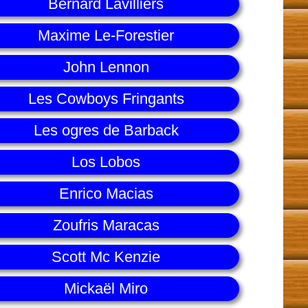
Bernard Lavilliers
Maxime Le-Forestier
John Lennon
Les Cowboys Fringants
Les ogres de Barback
Los Lobos
Enrico Macias
Zoufris Maracas
Scott Mc Kenzie
Mickaël Miro