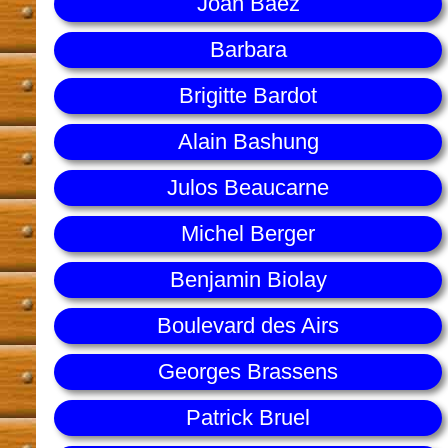
Joan Baez
Barbara
Brigitte Bardot
Alain Bashung
Julos Beaucarne
Michel Berger
Benjamin Biolay
Boulevard des Airs
Georges Brassens
Patrick Bruel