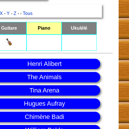
X
-
Y
-
Z
- -
Tous
Guitare
Piano
Ukulélé
Henri Alibert
The Animals
Tina Arena
Hugues Aufray
Chimène Badi