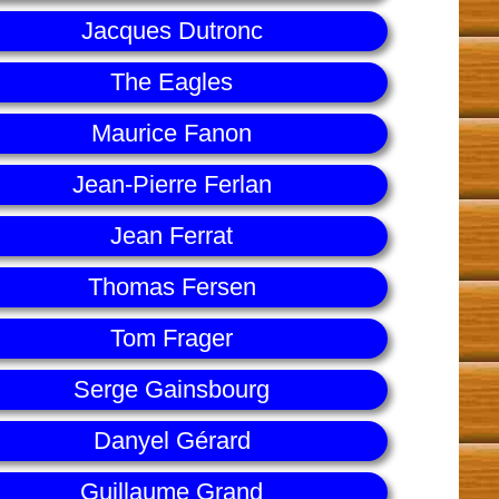
Jacques Dutronc
The Eagles
Maurice Fanon
Jean-Pierre Ferlan
Jean Ferrat
Thomas Fersen
Tom Frager
Serge Gainsbourg
Danyel Gérard
Guillaume Grand