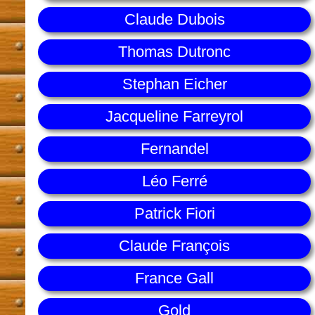
Claude Dubois
Thomas Dutronc
Stephan Eicher
Jacqueline Farreyrol
Fernandel
Léo Ferré
Patrick Fiori
Claude François
France Gall
Gold