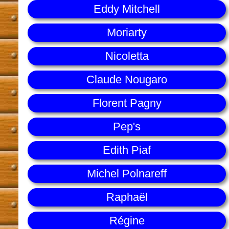
Eddy Mitchell
Moriarty
Nicoletta
Claude Nougaro
Florent Pagny
Pep's
Edith Piaf
Michel Polnareff
Raphaël
Régine