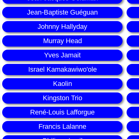
Jean-Baptiste Guéguan
Johnny Hallyday
Murray Head
Yves Jamait
Israel Kamakawiwo'ole
Kaolin
Kingston Trio
René-Louis Lafforgue
Francis Lalanne