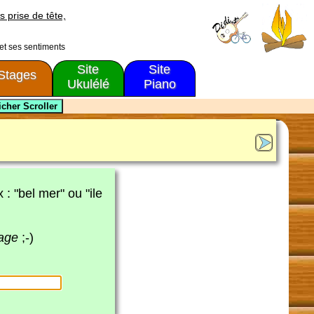
s prise de tête,
 et ses sentiments
Site
Site
Stages
Ukulélé
Piano
x : "bel mer" ou "ile
page
;-)