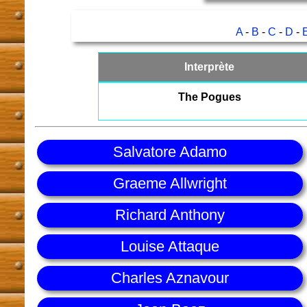
A
-
B
-
C
-
D
-
Interprète
The Pogues
Salvatore Adamo
Graeme Allwright
Richard Anthony
Louise Attaque
Charles Aznavour