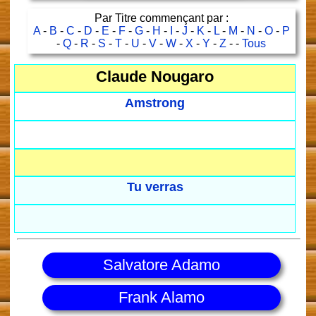
Par Titre commençant par :
A
-
B
-
C
-
D
-
E
-
F
-
G
-
H
-
I
-
J
-
K
-
L
-
M
-
N
-
O
-
P
-
Q
-
R
-
S
-
T
-
U
-
V
-
W
-
X
-
Y
-
Z
- -
Tous
Claude Nougaro
Amstrong
Tu verras
Salvatore Adamo
Frank Alamo