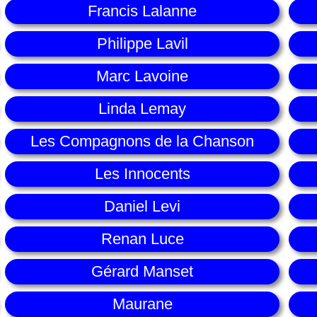
Francis Lalanne
Philippe Lavil
Marc Lavoine
Linda Lemay
Les Compagnons de la Chanson
Les Innocents
Daniel Levi
Renan Luce
Gérard Manset
Maurane