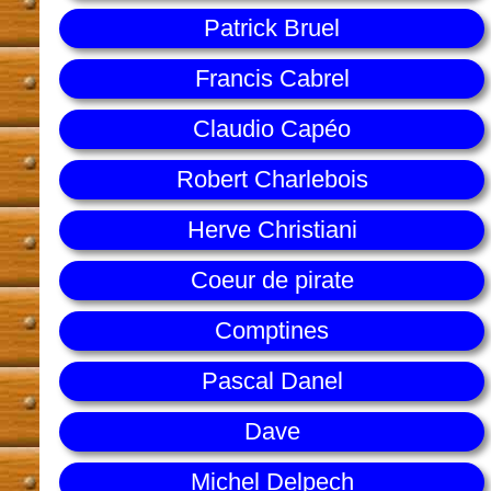
Patrick Bruel
Francis Cabrel
Claudio Capéo
Robert Charlebois
Herve Christiani
Coeur de pirate
Comptines
Pascal Danel
Dave
Michel Delpech