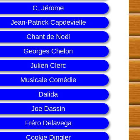
C. Jérome
Jean-Patrick Capdevielle
Chant de Noël
Georges Chelon
Julien Clerc
Musicale Comédie
Dalida
Joe Dassin
Fréro Delavega
Cookie Dingler