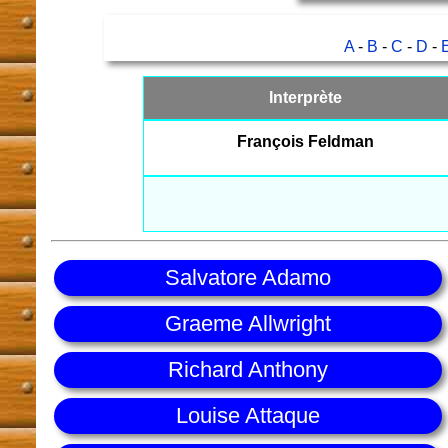
A
-
B
-
C
-
D
-
Interprète
François Feldman
Salvatore Adamo
Graeme Allwright
Richard Anthony
Louise Attaque