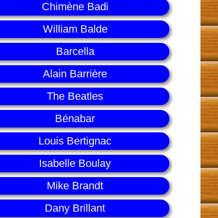
Chimène Badi
William Balde
Barcella
Alain Barrière
The Beatles
Bénabar
Louis Bertignac
Isabelle Boulay
Mike Brandt
Dany Brillant