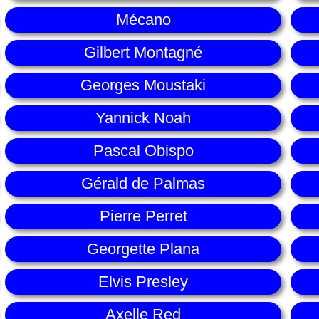
Mécano
Gilbert Montagné
Georges Moustaki
Yannick Noah
Pascal Obispo
Gérald de Palmas
Pierre Perret
Georgette Plana
Elvis Presley
Axelle Red