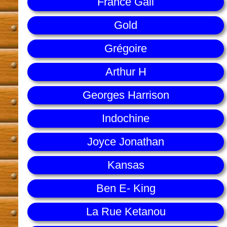
France Gall
Gold
Grégoire
Arthur H
Georges Harrison
Indochine
Joyce Jonathan
Kansas
Ben E- King
La Rue Ketanou