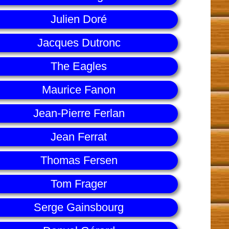
Julien Doré
Jacques Dutronc
The Eagles
Maurice Fanon
Jean-Pierre Ferlan
Jean Ferrat
Thomas Fersen
Tom Frager
Serge Gainsbourg