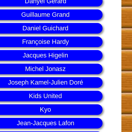
Danyel Gérard
Guillaume Grand
Daniel Guichard
Françoise Hardy
Jacques Higelin
Michel Jonasz
Joseph Kamel-Julien Doré
Kids United
Kyo
Jean-Jacques Lafon