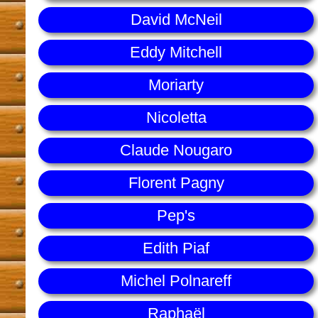
David McNeil
Eddy Mitchell
Moriarty
Nicoletta
Claude Nougaro
Florent Pagny
Pep's
Edith Piaf
Michel Polnareff
Raphaël