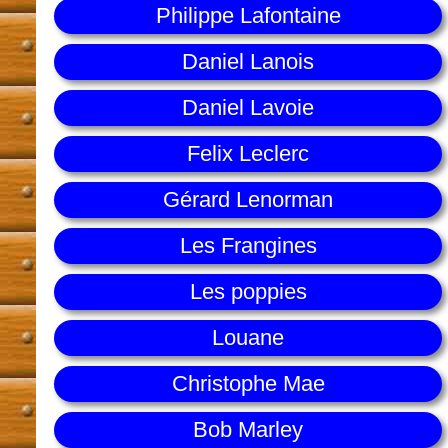
Philippe Lafontaine
Daniel Lanois
Daniel Lavoie
Felix Leclerc
Gérard Lenorman
Les Frangines
Les poppies
Louane
Christophe Mae
Bob Marley