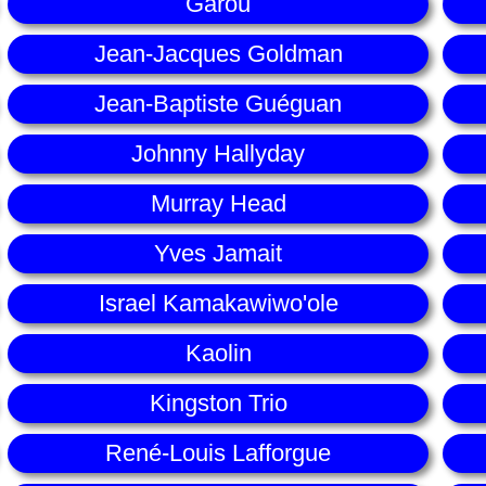
Garou
Jean-Jacques Goldman
Jean-Baptiste Guéguan
Johnny Hallyday
Murray Head
Yves Jamait
Israel Kamakawiwo'ole
Kaolin
Kingston Trio
René-Louis Lafforgue