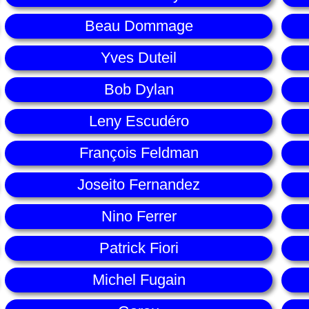
Beau Dommage
Yves Duteil
Bob Dylan
Leny Escudéro
François Feldman
Joseito Fernandez
Nino Ferrer
Patrick Fiori
Michel Fugain