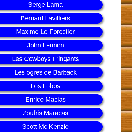
Serge Lama
Bernard Lavilliers
Maxime Le-Forestier
John Lennon
Les Cowboys Fringants
Les ogres de Barback
Los Lobos
Enrico Macias
Zoufris Maracas
Scott Mc Kenzie