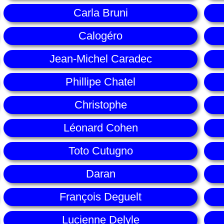
Carla Bruni
Calogéro
Jean-Michel Caradec
Phillipe Chatel
Christophe
Léonard Cohen
Toto Cutugno
Daran
François Deguelt
Lucienne Delyle