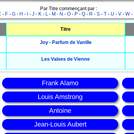
Par Titre commençant par :
E
-
F
-
G
-
H
-
I
-
J
-
K
-
L
-
M
-
N
-
O
-
P
-
Q
-
R
-
S
-
T
-
U
-
V
-
W
-
Titre
Joy - Parfum de Vanille
Les Valses de Vienne
Frank Alamo
Louis Amstrong
Antoine
Jean-Louis Aubert