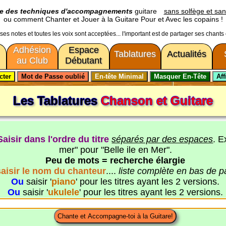
ge des techniques d'accompagnements
guitare
sans solfège et san
ou comment Chanter et Jouer à la Guitare Pour et Avec les copains !
usses notes et toutes les voix sont acceptées... l'important est de partager ses chants
Adhésion
Espace
Tablatures
Actualités
au Club
Débutant
Les Tablatures
Chanson et Guitare
Saisir dans l'ordre du titre
séparés par des espaces
. E
mer" pour "Belle ile en Mer".
Peu de mots = recherche élargie
saisir le nom du chanteur
....
liste complète en bas de 
Ou
saisir '
piano
' pour les titres ayant les 2 versions.
Ou
saisir '
ukulele
' pour les titres ayant les 2 versions.