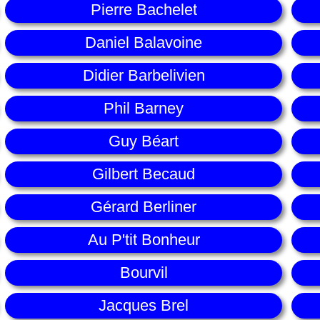
Pierre Bachelet
Daniel Balavoine
Didier Barbelivien
Phil Barney
Guy Béart
Gilbert Becaud
Gérard Berliner
Au P'tit Bonheur
Bourvil
Jacques Brel