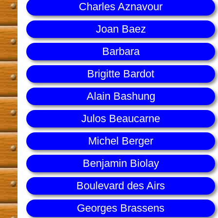
Charles Aznavour
Joan Baez
Barbara
Brigitte Bardot
Alain Bashung
Julos Beaucarne
Michel Berger
Benjamin Biolay
Boulevard des Airs
Georges Brassens