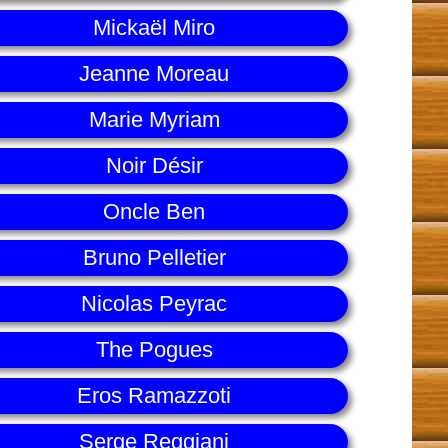
Mickaël Miro
Jeanne Moreau
Marie Myriam
Noir Désir
Oncle Ben
Bruno Pelletier
Nicolas Peyrac
The Pogues
Eros Ramazzoti
Serge Reggiani