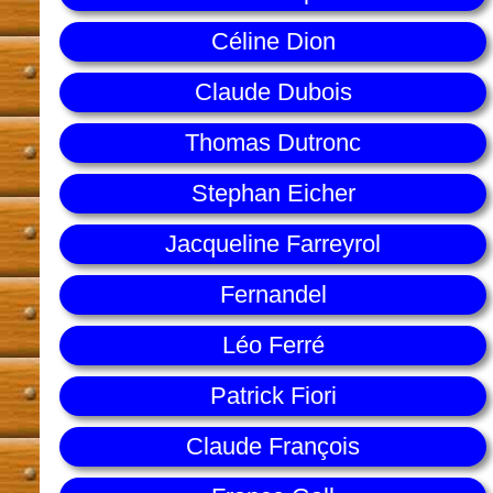
Céline Dion
Claude Dubois
Thomas Dutronc
Stephan Eicher
Jacqueline Farreyrol
Fernandel
Léo Ferré
Patrick Fiori
Claude François