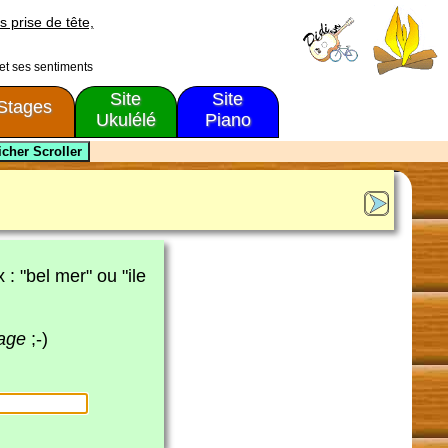
s prise de tête,
 et ses sentiments
Site
Site
Stages
Ukulélé
Piano
x : "bel mer" ou "ile
page
;-)