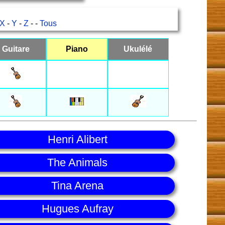
X
-
Y
-
Z
- -
Tous
Guitare
Piano
Ukulélé
Henri Alibert
The Animals
Tina Arena
Hugues Aufray