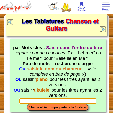
Les Tablatures
Chanson et
Guitare
par Mots clés :
Saisir dans l'ordre du titre
séparés par des espaces
. Ex : "bel mer" ou
"ile mer" pour "Belle ile en Mer".
Peu de mots = recherche élargie
Ou
saisir le nom du chanteur
....
liste
complète en bas de page
;-)
Ou
saisir '
piano
' pour les titres ayant les 2
versions.
Ou
saisir '
ukulele
' pour les titres ayant les 2
versions.