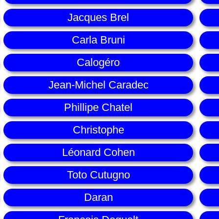
Jacques Brel
Carla Bruni
Calogéro
Jean-Michel Caradec
Phillipe Chatel
Christophe
Léonard Cohen
Toto Cutugno
Daran