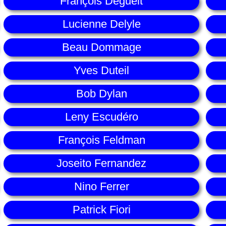
François Deguelt
Lucienne Delyle
Beau Dommage
Yves Duteil
Bob Dylan
Leny Escudéro
François Feldman
Joseito Fernandez
Nino Ferrer
Patrick Fiori