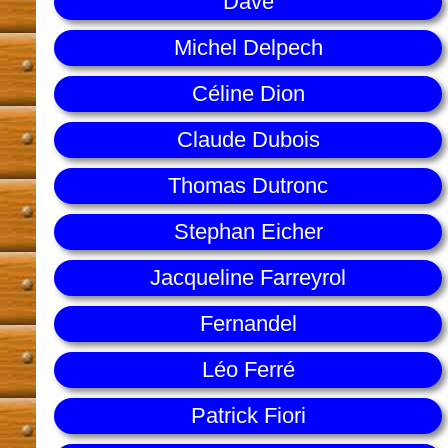
Dave
Michel Delpech
Céline Dion
Claude Dubois
Thomas Dutronc
Stephan Eicher
Jacqueline Farreyrol
Fernandel
Léo Ferré
Patrick Fiori