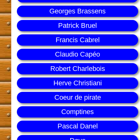
Georges Brassens
Patrick Bruel
Francis Cabrel
Claudio Capéo
Robert Charlebois
Herve Christiani
Coeur de pirate
Comptines
Pascal Danel