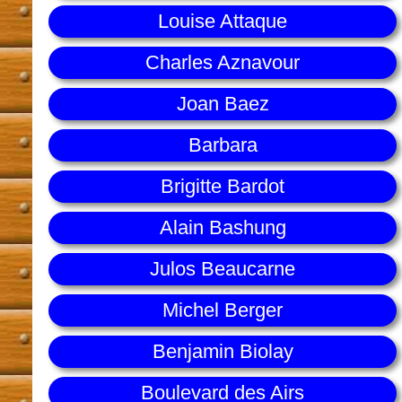
Louise Attaque
Charles Aznavour
Joan Baez
Barbara
Brigitte Bardot
Alain Bashung
Julos Beaucarne
Michel Berger
Benjamin Biolay
Boulevard des Airs