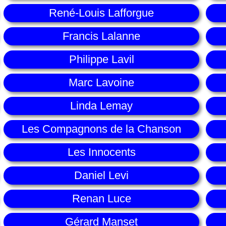
René-Louis Lafforgue
Francis Lalanne
Philippe Lavil
Marc Lavoine
Linda Lemay
Les Compagnons de la Chanson
Les Innocents
Daniel Levi
Renan Luce
Gérard Manset