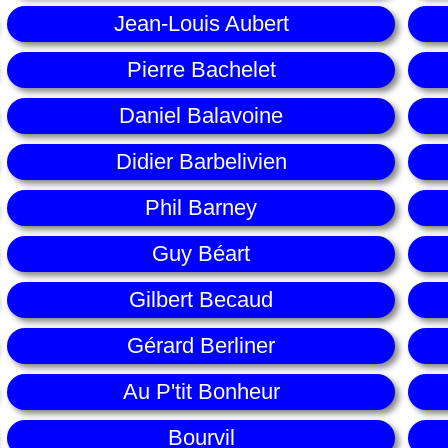
Jean-Louis Aubert
Pierre Bachelet
Daniel Balavoine
Didier Barbelivien
Phil Barney
Guy Béart
Gilbert Becaud
Gérard Berliner
Au P'tit Bonheur
Bourvil