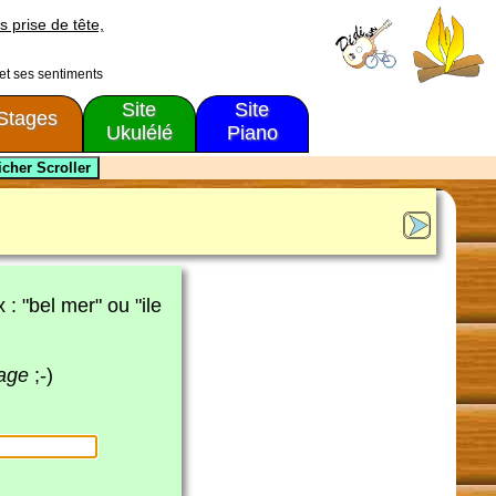
s prise de tête,
 et ses sentiments
Site
Site
Stages
Ukulélé
Piano
x : "bel mer" ou "ile
page
;-)