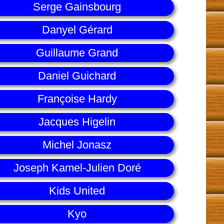
Serge Gainsbourg
Danyel Gérard
Guillaume Grand
Daniel Guichard
Françoise Hardy
Jacques Higelin
Michel Jonasz
Joseph Kamel-Julien Doré
Kids United
Kyo