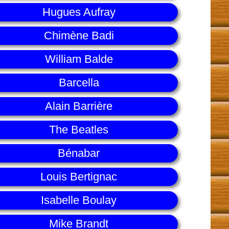
Hugues Aufray
Chimène Badi
William Balde
Barcella
Alain Barrière
The Beatles
Bénabar
Louis Bertignac
Isabelle Boulay
Mike Brandt