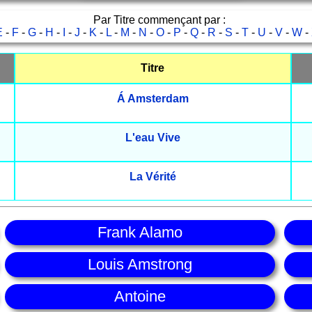
Par Titre commençant par :
E
-
F
-
G
-
H
-
I
-
J
-
K
-
L
-
M
-
N
-
O
-
P
-
Q
-
R
-
S
-
T
-
U
-
V
-
W
-
Titre
Á Amsterdam
L'eau Vive
La Vérité
Frank Alamo
Louis Amstrong
Antoine