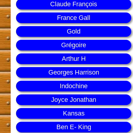
Claude François
France Gall
Gold
Grégoire
Arthur H
Georges Harrison
Indochine
Joyce Jonathan
Kansas
Ben E- King