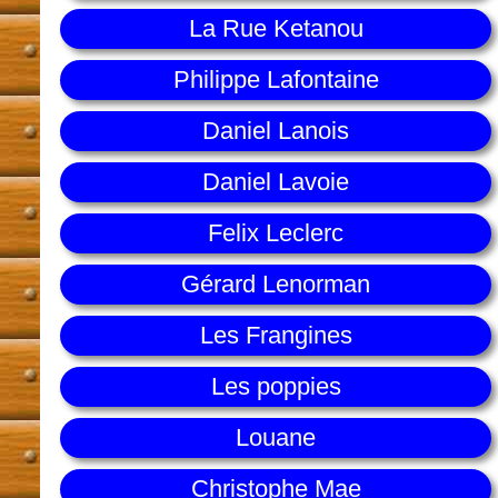
La Rue Ketanou
Philippe Lafontaine
Daniel Lanois
Daniel Lavoie
Felix Leclerc
Gérard Lenorman
Les Frangines
Les poppies
Louane
Christophe Mae