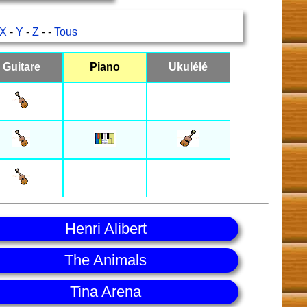
X
-
Y
-
Z
- -
Tous
Guitare
Piano
Ukulélé
Henri Alibert
The Animals
Tina Arena