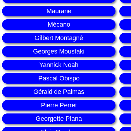
Maurane
Mécano
Gilbert Montagné
Georges Moustaki
Yannick Noah
Pascal Obispo
Gérald de Palmas
Pierre Perret
Georgette Plana