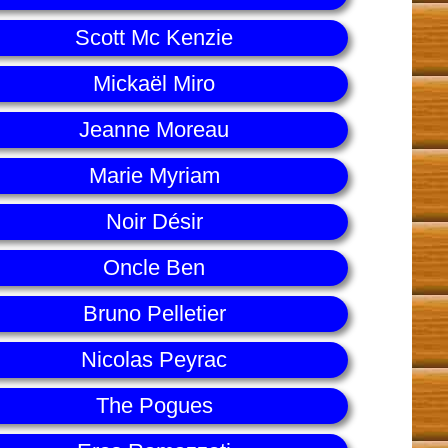
Scott Mc Kenzie
Mickaël Miro
Jeanne Moreau
Marie Myriam
Noir Désir
Oncle Ben
Bruno Pelletier
Nicolas Peyrac
The Pogues