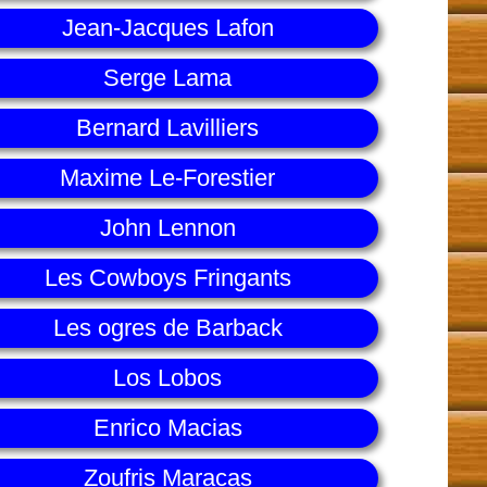
Jean-Jacques Lafon
Serge Lama
Bernard Lavilliers
Maxime Le-Forestier
John Lennon
Les Cowboys Fringants
Les ogres de Barback
Los Lobos
Enrico Macias
Zoufris Maracas