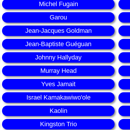
Michel Fugain
Garou
Jean-Jacques Goldman
Jean-Baptiste Guéguan
Johnny Hallyday
Murray Head
Yves Jamait
Israel Kamakawiwo'ole
Kaolin
Kingston Trio