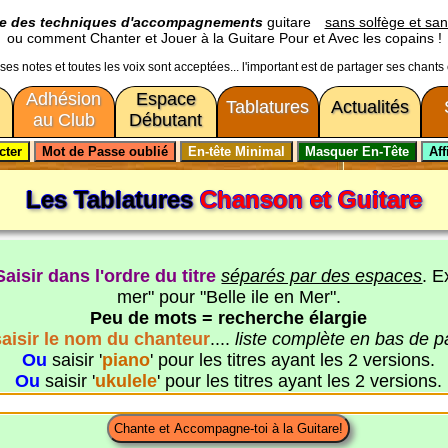
ge des techniques d'accompagnements
guitare
sans solfège et san
ou comment Chanter et Jouer à la Guitare Pour et Avec les copains !
usses notes et toutes les voix sont acceptées... l'important est de partager ses chants
Adhésion
Espace
Tablatures
Actualités
au Club
Débutant
Les Tablatures
Chanson et Guitare
Saisir dans l'ordre du titre
séparés par des espaces
. E
mer" pour "Belle ile en Mer".
Peu de mots = recherche élargie
saisir le nom du chanteur
....
liste complète en bas de 
Ou
saisir '
piano
' pour les titres ayant les 2 versions.
Ou
saisir '
ukulele
' pour les titres ayant les 2 versions.