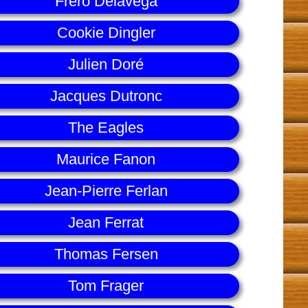
Fréro Delavega
Cookie Dingler
Julien Doré
Jacques Dutronc
The Eagles
Maurice Fanon
Jean-Pierre Ferlan
Jean Ferrat
Thomas Fersen
Tom Frager