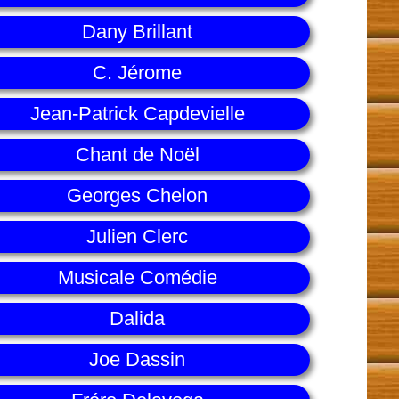
Dany Brillant
C. Jérome
Jean-Patrick Capdevielle
Chant de Noël
Georges Chelon
Julien Clerc
Musicale Comédie
Dalida
Joe Dassin