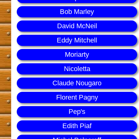
Bob Marley
David McNeil
Eddy Mitchell
Moriarty
Nicoletta
Claude Nougaro
Florent Pagny
Pep's
Edith Piaf