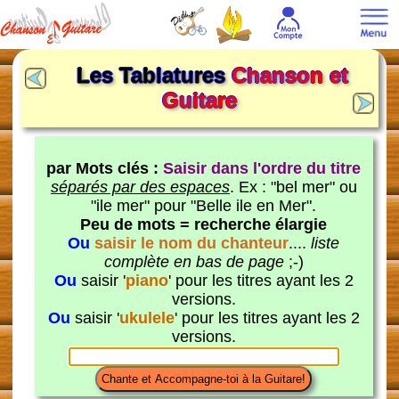
Les Tablatures
Chanson et
Guitare
par Mots clés :
Saisir dans l'ordre du titre
séparés par des espaces
. Ex : "bel mer" ou
"ile mer" pour "Belle ile en Mer".
Peu de mots = recherche élargie
Ou
saisir le nom du chanteur
....
liste
complète en bas de page
;-)
Ou
saisir '
piano
' pour les titres ayant les 2
versions.
Ou
saisir '
ukulele
' pour les titres ayant les 2
versions.