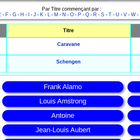
Par Titre commençant par :
E
-
F
-
G
-
H
-
I
-
J
-
K
-
L
-
M
-
N
-
O
-
P
-
Q
-
R
-
S
-
T
-
U
-
V
-
W
-
Titre
Caravane
Schengen
Frank Alamo
Louis Amstrong
Antoine
Jean-Louis Aubert