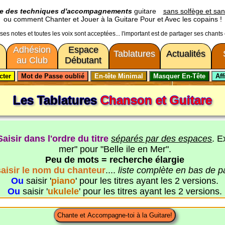
ge des techniques d'accompagnements
guitare
sans solfège et san
ou comment Chanter et Jouer à la Guitare Pour et Avec les copains !
usses notes et toutes les voix sont acceptées... l'important est de partager ses chants
Adhésion
Espace
Tablatures
Actualités
au Club
Débutant
Les Tablatures
Chanson et Guitare
Saisir dans l'ordre du titre
séparés par des espaces
. E
mer" pour "Belle ile en Mer".
Peu de mots = recherche élargie
saisir le nom du chanteur
....
liste complète en bas de 
Ou
saisir '
piano
' pour les titres ayant les 2 versions.
Ou
saisir '
ukulele
' pour les titres ayant les 2 versions.