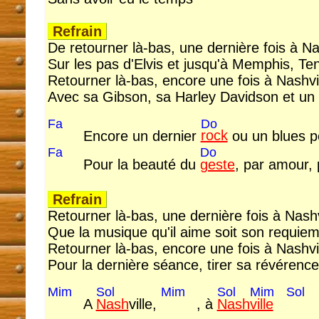
Refrain
De retourner là-bas, une dernière fois à Na
Sur les pas d'Elvis et jusqu'à Memphis, T
Retourner là-bas, encore une fois à Nashvi
Avec sa Gibson, sa Harley Davidson et un 
Fa
Do
Encore un dernier
rock
ou un blues 
Fa
Do
Pour la beauté du
geste
, par amour,
Refrain
Retourner là-bas, une dernière fois à Nashv
Que la musique qu'il aime soit son requiem
Retourner là-bas, encore une fois à Nashvi
Pour la dernière séance, tirer sa révérence 
Mim
Sol
Mim
Sol
Mim
Sol
A
Nash
ville,
, à
Nash
ville