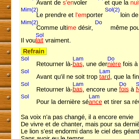
Avant de
s'en
voler
et que la
nui
Mim(2)
Sol(2)
Le prendre et
l'em
porter
loin d
Mim(2)
Do
Comme ulti
me
désir,
même po
Sol
Il vou
lait
vraiment.
Refrain
Sol
Lam
Do
Retourner là-
bas
, une der
nière
fois 
Sol
Lam
Avant qu'il ne soit trop
tard
, que la fi
Sol
Lam
Do
S
Retourner là-
bas
, encore une
fois
à
Sol
Lam
Pour la dernière sé
ance
et tirer sa ré
Sa voix n'a pas changé, il a encore envie
De vivre et de chanter, mais pour sa derniè
Le lion s'est endormi dans le ciel des géan
Sans avoir eu le temps