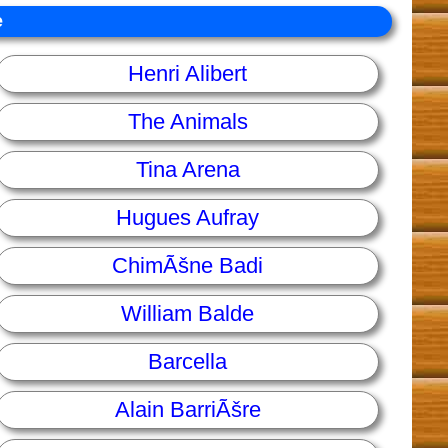
e
Henri Alibert
The Animals
Tina Arena
Hugues Aufray
ChimÃšne Badi
William Balde
Barcella
Alain BarriÃšre