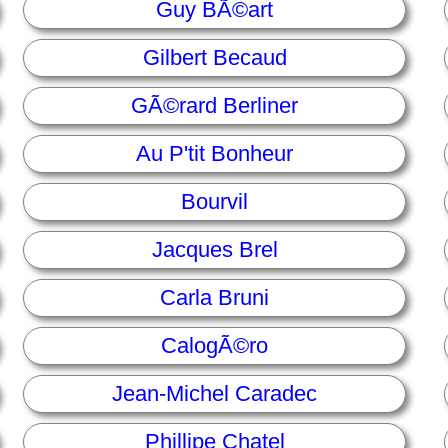
Guy BÃ©art
Gilbert Becaud
GÃ©rard Berliner
Au P'tit Bonheur
Bourvil
Jacques Brel
Carla Bruni
CalogÃ©ro
Jean-Michel Caradec
Phillipe Chatel