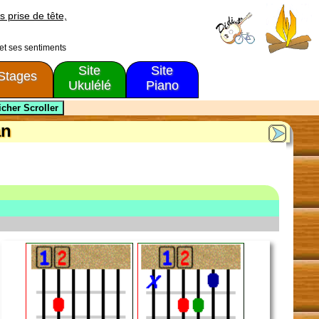
s prise de tête,
 et ses sentiments
Site
Site
Stages
Ukulélé
Piano
an