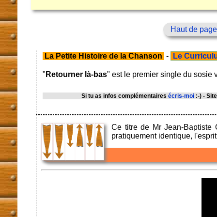
Haut de page
La Petite Histoire de la Chanson
-
Le Curriculu
"
Retourner là-bas
" est le premier single du sosie
Si tu as infos complémentaires
écris-moi
:-) - Sit
Ce titre de Mr Jean-Baptist
pratiquement identique, l'espri