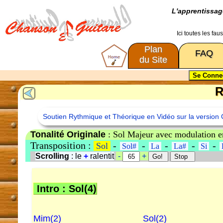
L'apprentissa
Ici toutes les fa
Plan
FAQ
du Site
R
Soutien Rythmique et Théorique en Vidéo sur la version 
Tonalité Originale
: Sol Majeur avec modulation 
Transposition :
-
-
-
-
-
Sol
Sol#
La
La#
Si
Scrolling
: le
+
ralentit
-
+
Intro : Sol(4)
Mim(2)
Sol(2)