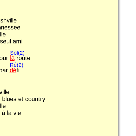
shville
ennessee
lle
seul ami
Sol(2)
pour
la
route
Ré(2)
 par
dé
fi
ille
 blues et country
lle
à la vie