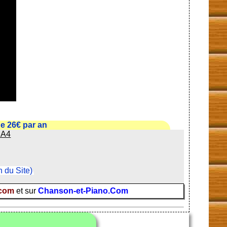
e 26€ par an
 A4
n du Site)
.com
et sur
Chanson-et-Piano.Com