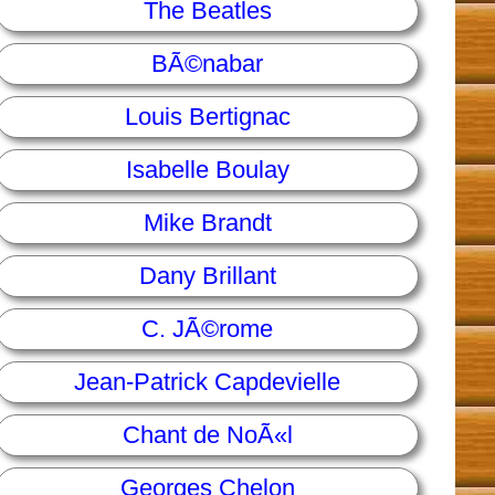
The Beatles
BÃ©nabar
Louis Bertignac
Isabelle Boulay
Mike Brandt
Dany Brillant
C. JÃ©rome
Jean-Patrick Capdevielle
Chant de NoÃ«l
Georges Chelon