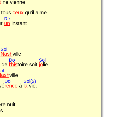
t
ne vienne
e tous
ceux
qu'il aime
Ré
ur
un
instant
Sol
à
Nash
ville
Do
Sol
n de
l'his
toire soit
jo
lie
ol
Nash
ville
Do
Sol(2)
vé
rence
à
la
vie.
re nuit
ts