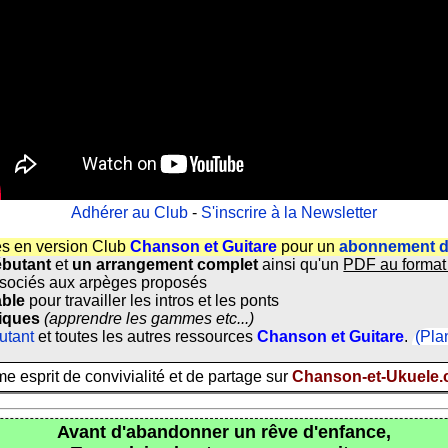
Adhérer au Club
-
S'inscrire à la Newsletter
s en version Club
Chanson et Guitare
pour un
abonnement d
ébutant
et
un arrangement complet
ainsi qu'un
PDF au format
sociés aux arpèges proposés
able
pour travailler les intros et les ponts
diques
(apprendre les gammes etc...)
utant
et toutes les autres ressources
Chanson et Guitare
.
(Pla
 esprit de convivialité et de partage sur
Chanson-et-Ukuele
Avant d'abandonner un rêve d'enfance,