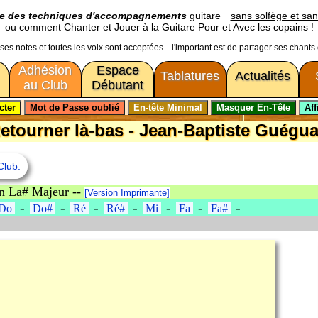
ge des techniques d'accompagnements
guitare
sans solfège et san
ou comment Chanter et Jouer à la Guitare Pour et Avec les copains !
usses notes et toutes les voix sont acceptées... l'important est de partager ses chants
Adhésion
Espace
Tablatures
Actualités
au Club
Débutant
etourner là-bas - Jean-Baptiste Guégu
Club.
en La# Majeur --
[Version Imprimante]
-
-
-
-
-
-
-
Do
Do#
Ré
Ré#
Mi
Fa
Fa#