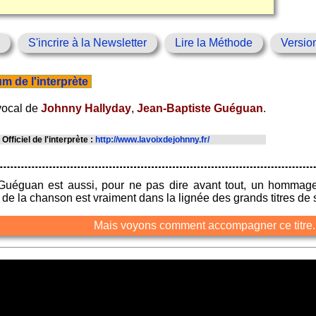
S'incrire à la Newsletter
Lire la Méthode
Versio
m de l'interprète
 vocal de
Johnny Hallyday
,
Jean-Baptiste Guéguan
.
e Officiel de l'interprète :
http://www.lavoixdejohnny.fr/
e Guéguan est aussi, pour ne pas dire avant tout, un homma
t de la chanson est vraiment dans la lignée des grands titres de
Mais voyons comment accompagner ce titre..