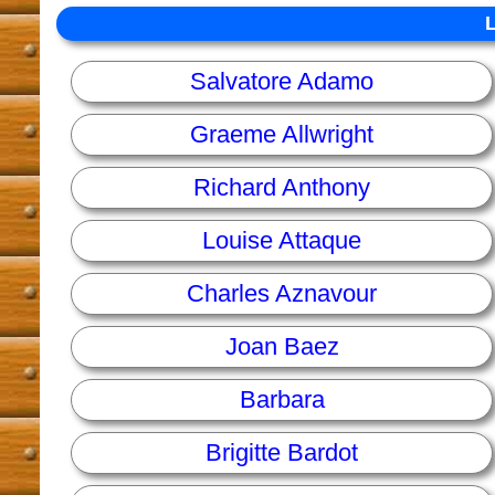
Salvatore Adamo
Graeme Allwright
Richard Anthony
Louise Attaque
Charles Aznavour
Joan Baez
Barbara
Brigitte Bardot