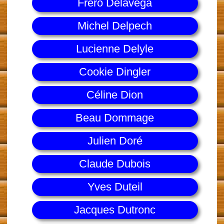
Fréro Delavega
Michel Delpech
Lucienne Delyle
Cookie Dingler
Céline Dion
Beau Dommage
Julien Doré
Claude Dubois
Yves Duteil
Jacques Dutronc