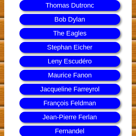
Thomas Dutronc
Bob Dylan
The Eagles
Stephan Eicher
Leny Escudéro
Maurice Fanon
Jacqueline Farreyrol
François Feldman
Jean-Pierre Ferlan
Fernandel