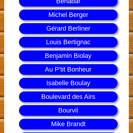
Bénabar
Michel Berger
Gérard Berliner
Louis Bertignac
Benjamin Biolay
Au P'tit Bonheur
Isabelle Boulay
Boulevard des Airs
Bourvil
Mike Brandt