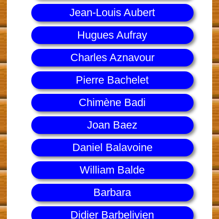
Jean-Louis Aubert
Hugues Aufray
Charles Aznavour
Pierre Bachelet
Chimène Badi
Joan Baez
Daniel Balavoine
William Balde
Barbara
Didier Barbelivien