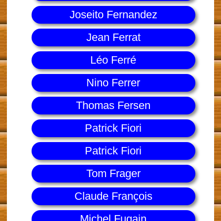
Joseito Fernandez
Jean Ferrat
Léo Ferré
Nino Ferrer
Thomas Fersen
Patrick Fiori
Patrick Fiori
Tom Frager
Claude François
Michel Fugain