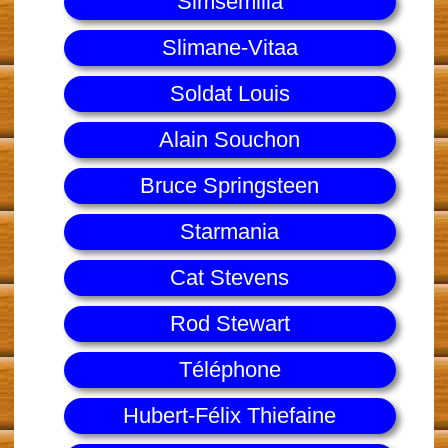
Simsemilia
Slimane-Vitaa
Soldat Louis
Alain Souchon
Bruce Springsteen
Starmania
Cat Stevens
Rod Stewart
Téléphone
Hubert-Félix Thiefaine