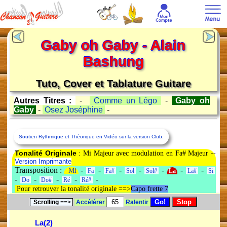
Gaby oh Gaby - Alain
Bashung
Tuto, Cover et Tablature Guitare
Autres Titres :
-
Comme un Légo
-
Gaby oh
Gaby
-
Osez Joséphine
-
Soutien Rythmique et Théorique en Vidéo sur la version Club.
Tonalité Originale
: Mi Majeur avec modulation en Fa# Majeur --
Version Imprimante
Transposition :
-
-
-
-
-
-
-
Mi
Fa
Fa#
Sol
Sol#
La
La#
Si
-
-
-
-
-
Do
Do#
Ré
Ré#
Pour retrouver la tonalité originale ==>
Capo frette 7
Scrolling
==>
Accélérer
Ralentir
La(2)