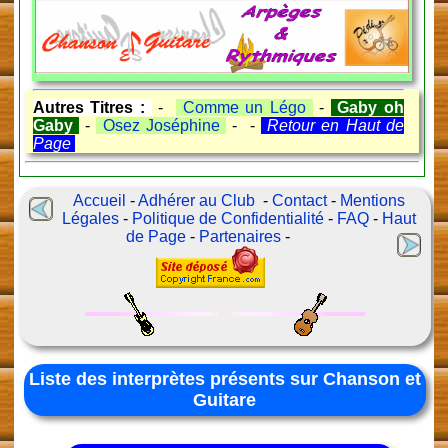
Autres Titres :
-
Comme un Légo
-
Gaby oh
Gaby
-
Osez Joséphine
- -
Retour en Haut de
Page
Accueil
-
Adhérer au Club
-
Contact
-
Mentions
Légales
-
Politique de Confidentialité
-
FAQ
-
Haut
de Page
-
Partenaires
-
Liste des interprètes présents sur Chanson et
Guitare