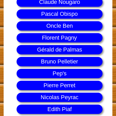
Claude Nougaro
Pascal Obispo
Oncle Ben
Florent Pagny
Gérald de Palmas
Bruno Pelletier
Pep's
Pierre Perret
Nicolas Peyrac
Edith Piaf