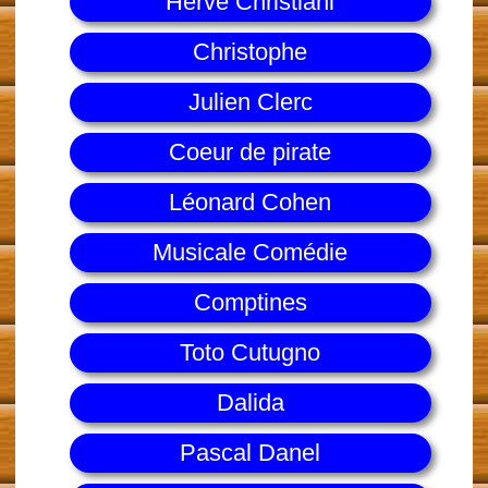
Herve Christiani
Christophe
Julien Clerc
Coeur de pirate
Léonard Cohen
Musicale Comédie
Comptines
Toto Cutugno
Dalida
Pascal Danel