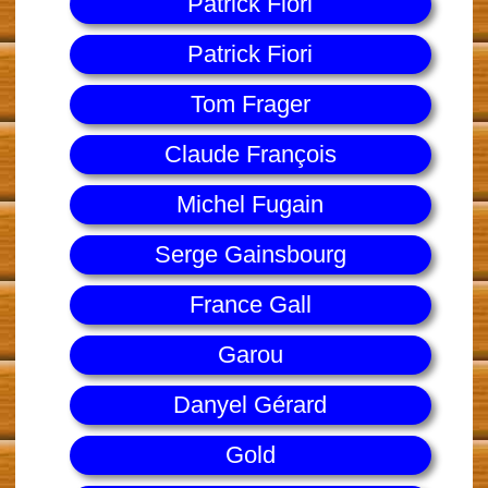
Patrick Fiori
Patrick Fiori
Tom Frager
Claude François
Michel Fugain
Serge Gainsbourg
France Gall
Garou
Danyel Gérard
Gold