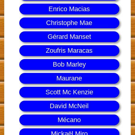
Enrico Macias
Christophe Mae
Gérard Manset
Zoufris Maracas
Bob Marley
Maurane
Scott Mc Kenzie
David McNeil
Mécano
Mickaël Miro