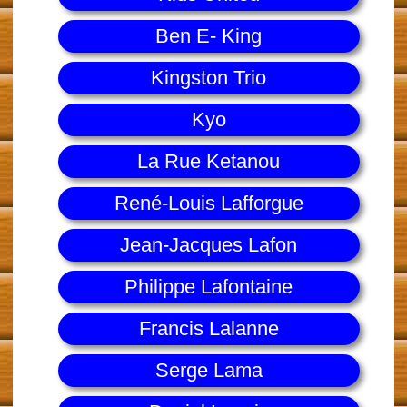
Ben E- King
Kingston Trio
Kyo
La Rue Ketanou
René-Louis Lafforgue
Jean-Jacques Lafon
Philippe Lafontaine
Francis Lalanne
Serge Lama