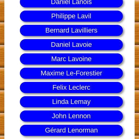
Daniel Lanois
Philippe Lavil
Bernard Lavilliers
Daniel Lavoie
Marc Lavoine
Maxime Le-Forestier
Felix Leclerc
Linda Lemay
John Lennon
Gérard Lenorman