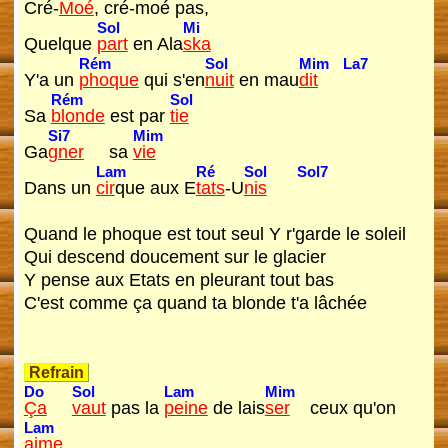
Cré-
Moé
, cré-moé pas,
Sol
Mi
Quelque
part
en Ala
ska
Rém
Sol
Mim
La7
Y'a un
phoque
qui s'en
nuit
en mau
dit
Rém
Sol
Sa
blonde
est par
tie
Si7
Mim
Ga
gner
sa
vie
Lam
Ré
Sol
Sol7
Dans un
cir
que aux E
tats
-U
nis
Quand le phoque est tout seul Y r'garde le soleil
Qui descend doucement sur le glacier
Y pense aux Etats en pleurant tout bas
C'est comme ça quand ta blonde t'a lâchée
Refrain
Do
Sol
Lam
Mim
Ça
vaut
pas la
peine
de lais
ser
ceux qu'on
Lam
aime