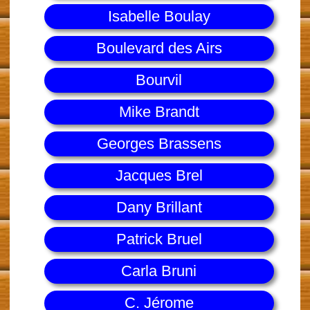
Isabelle Boulay
Boulevard des Airs
Bourvil
Mike Brandt
Georges Brassens
Jacques Brel
Dany Brillant
Patrick Bruel
Carla Bruni
C. Jérome