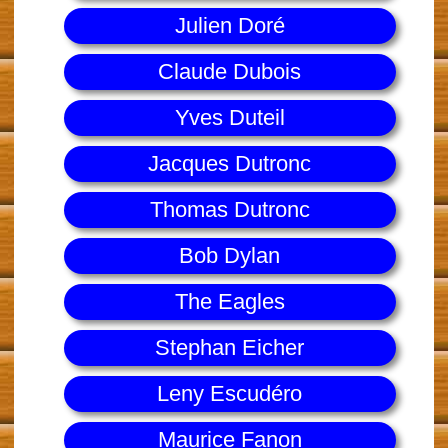
Julien Doré
Claude Dubois
Yves Duteil
Jacques Dutronc
Thomas Dutronc
Bob Dylan
The Eagles
Stephan Eicher
Leny Escudéro
Maurice Fanon