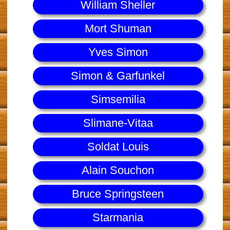
William Sheller
Mort Shuman
Yves Simon
Simon & Garfunkel
Simsemilia
Slimane-Vitaa
Soldat Louis
Alain Souchon
Bruce Springsteen
Starmania