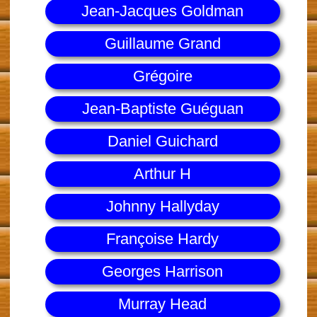
Jean-Jacques Goldman
Guillaume Grand
Grégoire
Jean-Baptiste Guéguan
Daniel Guichard
Arthur H
Johnny Hallyday
Françoise Hardy
Georges Harrison
Murray Head