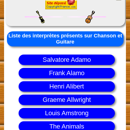
Liste des interprètes présents sur Chanson et
Guitare
Salvatore Adamo
Frank Alamo
Henri Alibert
Graeme Allwright
Louis Amstrong
The Animals