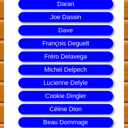
Daran
Joe Dassin
Dave
François Deguelt
Fréro Delavega
Michel Delpech
Lucienne Delyle
Cookie Dingler
Céline Dion
Beau Dommage