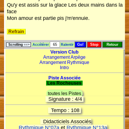
Qu'y est assis sur la glace Les deux mains dans la
face
Mon amour est partie pis j'm'ennuie.
Refrain
Scrolling
==>
Accélérer
Ralentir
Version Club
Arrangement Arpège
Arrangement Rythmique
Intro
Piste Associée
Les Rocheuses
toutes les Pistes
Signature : 4/4
Tempo : 108
Didacticiels Associés
Rythmique N°07a
et
Rythmique N°13a