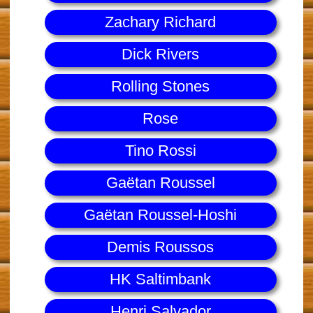
Zachary Richard
Dick Rivers
Rolling Stones
Rose
Tino Rossi
Gaëtan Roussel
Gaëtan Roussel-Hoshi
Demis Roussos
HK Saltimbank
Henri Salvador