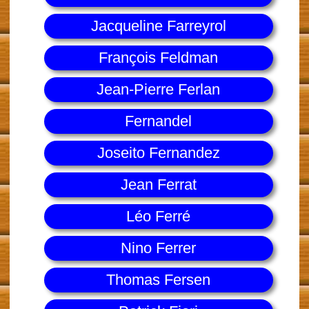
Jacqueline Farreyrol
François Feldman
Jean-Pierre Ferlan
Fernandel
Joseito Fernandez
Jean Ferrat
Léo Ferré
Nino Ferrer
Thomas Fersen