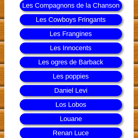
Les Compagnons de la Chanson
Les Cowboys Fringants
Les Frangines
Les Innocents
Les ogres de Barback
Les poppies
Daniel Levi
Los Lobos
Louane
Renan Luce