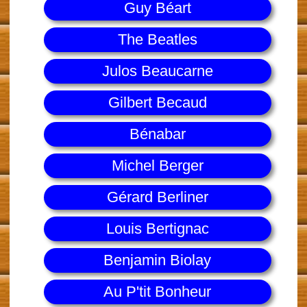
Guy Béart
The Beatles
Julos Beaucarne
Gilbert Becaud
Bénabar
Michel Berger
Gérard Berliner
Louis Bertignac
Benjamin Biolay
Au P'tit Bonheur