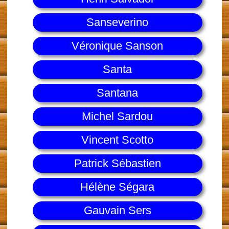
Sanseverino
Véronique Sanson
Santa
Santana
Michel Sardou
Vincent Scotto
Patrick Sébastien
Hélène Ségara
Gauvain Sers