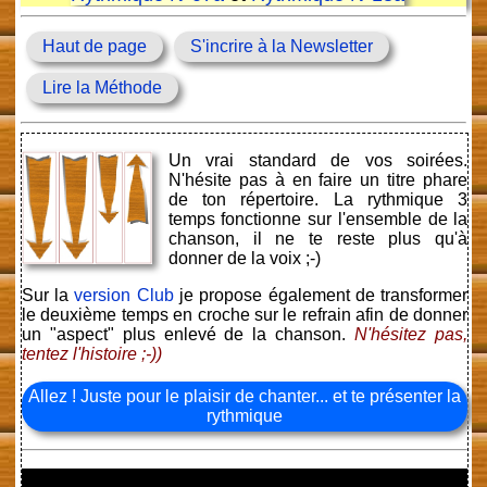
Haut de page
S'incrire à la Newsletter
Lire la Méthode
Un vrai standard de vos soirées.
N'hésite pas à en faire un titre phare
de ton répertoire. La rythmique 3
temps fonctionne sur l'ensemble de la
chanson, il ne te reste plus qu'à
donner de la voix ;-)
Sur la
version Club
je propose également de transformer
le deuxième temps en croche sur le refrain afin de donner
un "aspect" plus enlevé de la chanson.
N'hésitez pas,
tentez l'histoire ;-))
Allez ! Juste pour le plaisir de chanter... et te présenter la
rythmique