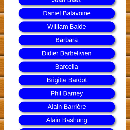
Daniel Balavoine
William Balde
Barbara
Didier Barbelivien
Barcella
Brigitte Bardot
Phil Barney
Alain Barrière
Alain Bashung