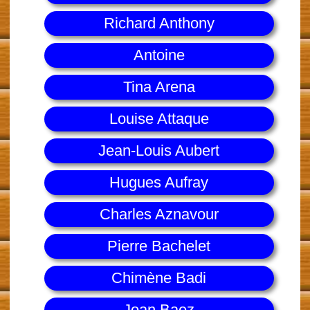
Richard Anthony
Antoine
Tina Arena
Louise Attaque
Jean-Louis Aubert
Hugues Aufray
Charles Aznavour
Pierre Bachelet
Chimène Badi
Joan Baez