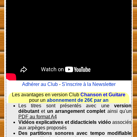
Adhérer au Club
-
S'inscrire à la Newsletter
Les avantages en version Club
Chanson et Guitare
pour un
abonnement de 26€ par an
Les titres sont présentés avec une
version
débutant
et
un arrangement complet
ainsi qu'un
PDF au format A4
Vidéos explicatives et didacticiels vidéo
associés
aux arpèges proposés
Des partitions sonores avec tempo modifiable