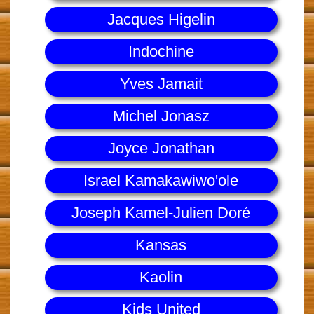
Jacques Higelin
Indochine
Yves Jamait
Michel Jonasz
Joyce Jonathan
Israel Kamakawiwo'ole
Joseph Kamel-Julien Doré
Kansas
Kaolin
Kids United