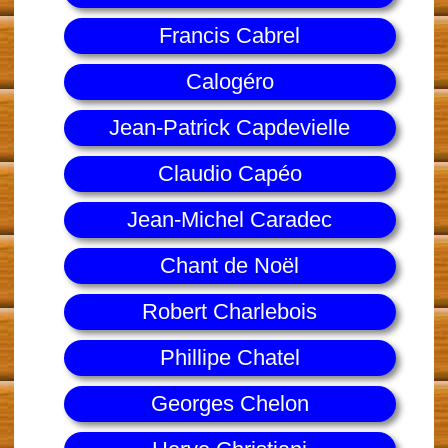
Francis Cabrel
Calogéro
Jean-Patrick Capdevielle
Claudio Capéo
Jean-Michel Caradec
Chant de Noël
Robert Charlebois
Phillipe Chatel
Georges Chelon