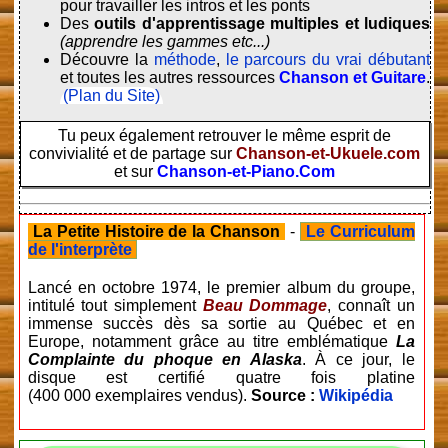
pour travailler les intros et les ponts
Des
outils d'apprentissage multiples et ludiques
(apprendre les gammes etc...)
Découvre la
méthode
,
le parcours du vrai débutant
et toutes les autres ressources
Chanson et Guitare
.
(Plan du Site)
Tu peux également retrouver le même esprit de
convivialité et de partage sur
Chanson-et-Ukuele.com
et sur
Chanson-et-Piano.Com
La Petite Histoire de la Chanson
-
Le Curriculum
de l'interprète
Lancé en
octobre 1974
, le premier album du groupe,
intitulé tout simplement
Beau Dommage
, connaît un
immense succès dès sa sortie au Québec et en
Europe, notamment grâce au titre emblématique
La
Complainte du phoque en Alaska
. À ce jour, le
disque est certifié quatre fois platine
(400 000 exemplaires vendus).
Source :
Wikipédia