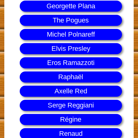
Georgette Plana
The Pogues
Michel Polnareff
Elvis Presley
Eros Ramazzoti
Raphaël
Axelle Red
Serge Reggiani
Régine
Renaud