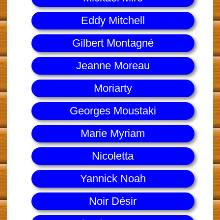
Eddy Mitchell
Gilbert Montagné
Jeanne Moreau
Moriarty
Georges Moustaki
Marie Myriam
Nicoletta
Yannick Noah
Noir Désir