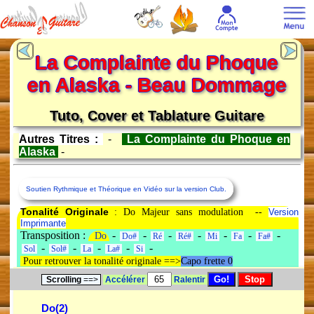
La Complainte du Phoque
en Alaska - Beau Dommage
Tuto, Cover et Tablature Guitare
Autres Titres :
-
La Complainte du Phoque en
Alaska
-
Soutien Rythmique et Théorique en Vidéo sur la version Club.
Tonalité Originale
: Do Majeur sans modulation --
Version
Imprimante
Transposition :
-
-
-
-
-
-
-
Do
Do#
Ré
Ré#
Mi
Fa
Fa#
-
-
-
-
-
Sol
Sol#
La
La#
Si
Pour retrouver la tonalité originale ==>
Capo frette 0
Scrolling
==>
Accélérer
Ralentir
Do(2)