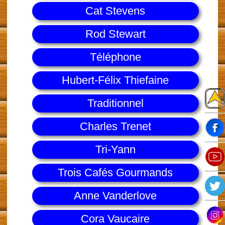
Cat Stevens
Rod Stewart
Téléphone
Hubert-Félix Thiefaine
Traditionnel
Charles Trenet
Tri-Yann
Trois Cafés Gourmands
Anne Vanderlove
Cora Vaucaire