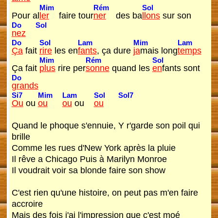
Mim
Rém
Sol
Pour al
ler
faire tour
ner
des ba
llons
sur son
Do
Sol
nez
Do
Sol
Lam
Mim
Lam
Ça
fait
rire
les en
fants
, ça dure
ja
mais long
temps
Mim
Rém
Sol
Ça fait
plus
rire per
sonne
quand les
en
fants sont
Do
grands
Si7
Mim
Lam
Sol
Sol7
Ou
ou
ou
ou
ou
ou
Quand le phoque s'ennuie, Y r'garde son poil qui
brille
Comme les rues d'New York après la pluie
Il rêve a Chicago Puis à Marilyn Monroe
Il voudrait voir sa blonde faire son show
C'est rien qu'une histoire, on peut pas m'en faire
accroire
Mais des fois j'ai l'impression que c'est moé