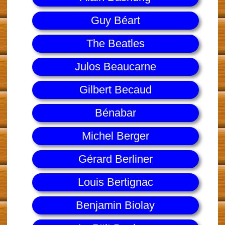
Guy Béart
The Beatles
Julos Beaucarne
Gilbert Becaud
Bénabar
Michel Berger
Gérard Berliner
Louis Bertignac
Benjamin Biolay