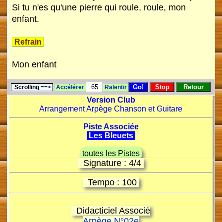
Si tu n'es qu'une pierre qui roule, roule, mon
enfant.
Refrain
Mon enfant
Scrolling
==>
Accélérer
Ralentir
Version Club
Arrangement Arpège Chanson et Guitare
Piste Associée
Les Bleuets
toutes les Pistes
Signature : 4/4
Tempo : 100
Didacticiel Associé
Arpège N°02e