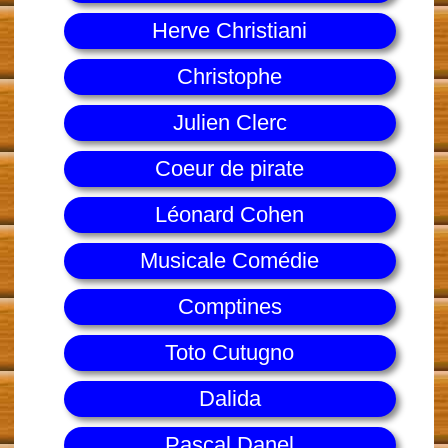
Herve Christiani
Christophe
Julien Clerc
Coeur de pirate
Léonard Cohen
Musicale Comédie
Comptines
Toto Cutugno
Dalida
Pascal Danel