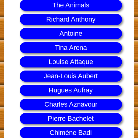
The Animals
Richard Anthony
Antoine
Tina Arena
Louise Attaque
Jean-Louis Aubert
Hugues Aufray
Charles Aznavour
Pierre Bachelet
Chimène Badi