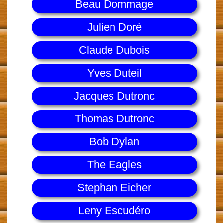
Beau Dommage
Julien Doré
Claude Dubois
Yves Duteil
Jacques Dutronc
Thomas Dutronc
Bob Dylan
The Eagles
Stephan Eicher
Leny Escudéro