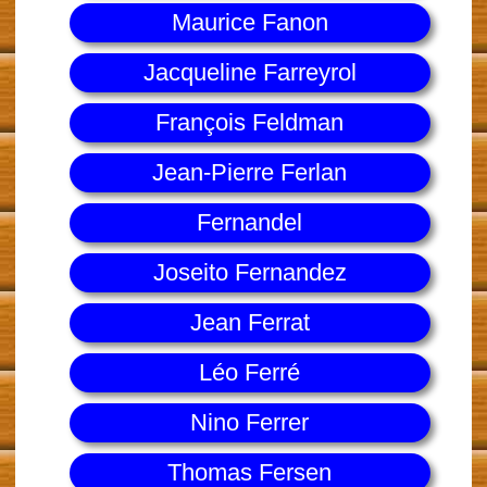
Maurice Fanon
Jacqueline Farreyrol
François Feldman
Jean-Pierre Ferlan
Fernandel
Joseito Fernandez
Jean Ferrat
Léo Ferré
Nino Ferrer
Thomas Fersen