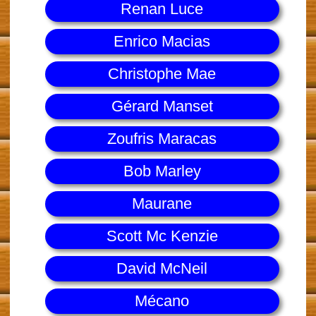
Renan Luce
Enrico Macias
Christophe Mae
Gérard Manset
Zoufris Maracas
Bob Marley
Maurane
Scott Mc Kenzie
David McNeil
Mécano