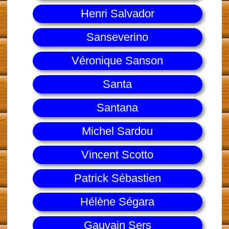
Henri Salvador
Sanseverino
Véronique Sanson
Santa
Santana
Michel Sardou
Vincent Scotto
Patrick Sébastien
Hélène Ségara
Gauvain Sers