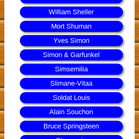
William Sheller
Mort Shuman
Yves Simon
Simon & Garfunkel
Simsemilia
Slimane-Vitaa
Soldat Louis
Alain Souchon
Bruce Springsteen