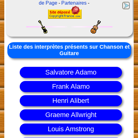
de Page
-
Partenaires
-
Liste des interprètes présents sur Chanson et
Guitare
Salvatore Adamo
Frank Alamo
Henri Alibert
Graeme Allwright
Louis Amstrong