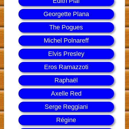
Edith Piaf
Georgette Plana
The Pogues
Michel Polnareff
Elvis Presley
Eros Ramazzoti
Raphaël
Axelle Red
Serge Reggiani
Régine