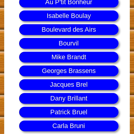
Au P'tit Bonheur
Isabelle Boulay
Boulevard des Airs
Bourvil
Mike Brandt
Georges Brassens
Jacques Brel
Dany Brillant
Patrick Bruel
Carla Bruni