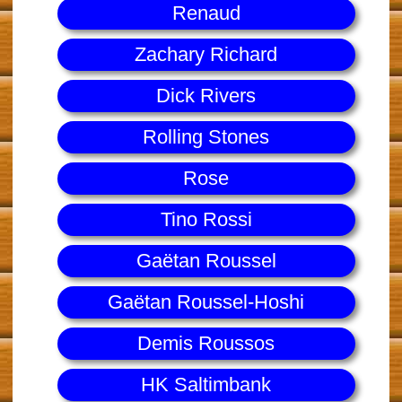
Renaud
Zachary Richard
Dick Rivers
Rolling Stones
Rose
Tino Rossi
Gaëtan Roussel
Gaëtan Roussel-Hoshi
Demis Roussos
HK Saltimbank