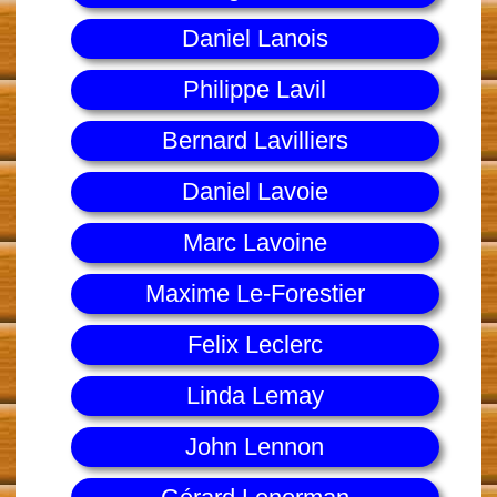
Daniel Lanois
Philippe Lavil
Bernard Lavilliers
Daniel Lavoie
Marc Lavoine
Maxime Le-Forestier
Felix Leclerc
Linda Lemay
John Lennon