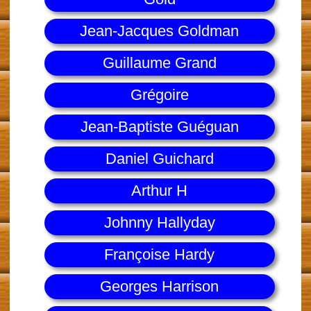
Jean-Jacques Goldman
Guillaume Grand
Grégoire
Jean-Baptiste Guéguan
Daniel Guichard
Arthur H
Johnny Hallyday
Françoise Hardy
Georges Harrison