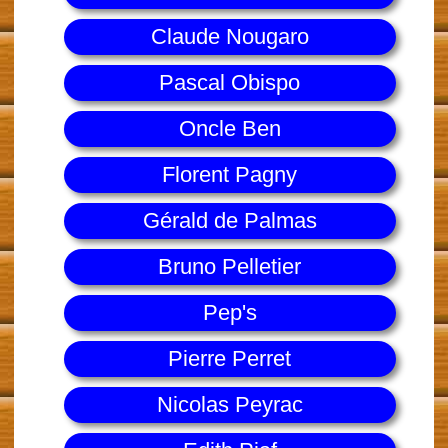
Claude Nougaro
Pascal Obispo
Oncle Ben
Florent Pagny
Gérald de Palmas
Bruno Pelletier
Pep's
Pierre Perret
Nicolas Peyrac