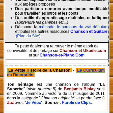
aux arpèges proposés
Des partitions sonores avec tempo modifiable
pour travailler les intros et les ponts
Des
outils d'apprentissage multiples et ludiques
(apprendre les gammes etc...)
Découvre la
méthode
,
le parcours du vrai débutant
et toutes les autres ressources
Chanson et Guitare
.
(Plan du Site)
Tu peux également retrouver le même esprit de
convivialité et de partage sur
Chanson-et-Ukuele.com
et sur
Chanson-et-Piano.Com
La Petite Histoire de la Chanson
-
Le Curriculum
de l'interprète
Ton héritage
est une chanson de l'album "
La
Superbe
"
(piste numéro 5)
de
Benjamin Biolay
sorti
en 2009. Nommée au victoire de la musique de 2011
dans la catégorie "
Chanson originale
" et perdra face à
Zaz
avec "
Je Veux
".
Source :
Parole de Clips
.