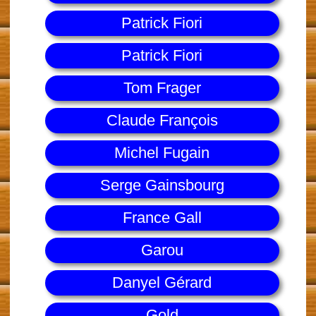
Patrick Fiori
Patrick Fiori
Tom Frager
Claude François
Michel Fugain
Serge Gainsbourg
France Gall
Garou
Danyel Gérard
Gold