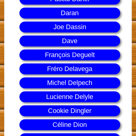
Daran
Joe Dassin
Dave
François Deguelt
Fréro Delavega
Michel Delpech
Lucienne Delyle
Cookie Dingler
Céline Dion