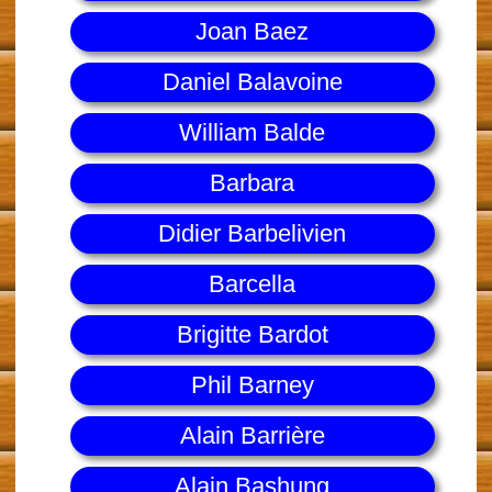
Joan Baez
Daniel Balavoine
William Balde
Barbara
Didier Barbelivien
Barcella
Brigitte Bardot
Phil Barney
Alain Barrière
Alain Bashung