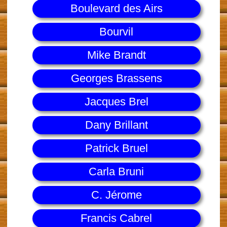
Boulevard des Airs
Bourvil
Mike Brandt
Georges Brassens
Jacques Brel
Dany Brillant
Patrick Bruel
Carla Bruni
C. Jérome
Francis Cabrel