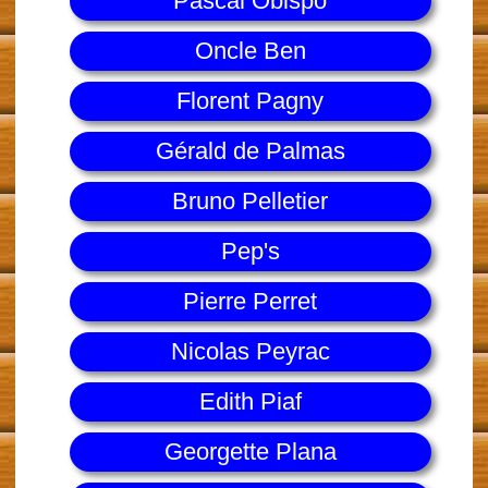
Pascal Obispo
Oncle Ben
Florent Pagny
Gérald de Palmas
Bruno Pelletier
Pep's
Pierre Perret
Nicolas Peyrac
Edith Piaf
Georgette Plana