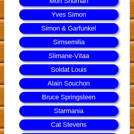
Mort Shuman
Yves Simon
Simon & Garfunkel
Simsemilia
Slimane-Vitaa
Soldat Louis
Alain Souchon
Bruce Springsteen
Starmania
Cat Stevens