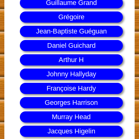
Guillaume Grand
Grégoire
Jean-Baptiste Guéguan
Daniel Guichard
Arthur H
Johnny Hallyday
Françoise Hardy
Georges Harrison
Murray Head
Jacques Higelin