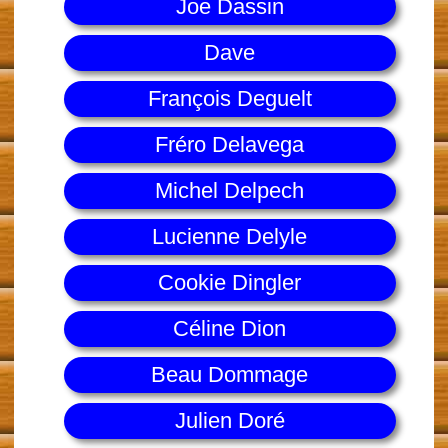
Joe Dassin
Dave
François Deguelt
Fréro Delavega
Michel Delpech
Lucienne Delyle
Cookie Dingler
Céline Dion
Beau Dommage
Julien Doré