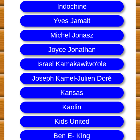
Indochine
Yves Jamait
Michel Jonasz
Joyce Jonathan
Israel Kamakawiwo'ole
Joseph Kamel-Julien Doré
Kansas
Kaolin
Kids United
Ben E- King