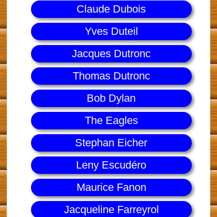
Claude Dubois
Yves Duteil
Jacques Dutronc
Thomas Dutronc
Bob Dylan
The Eagles
Stephan Eicher
Leny Escudéro
Maurice Fanon
Jacqueline Farreyrol