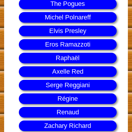
The Pogues
Michel Polnareff
Elvis Presley
Eros Ramazzoti
Raphaël
Axelle Red
Serge Reggiani
Régine
Renaud
Zachary Richard