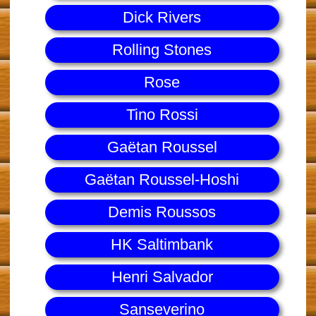
Dick Rivers
Rolling Stones
Rose
Tino Rossi
Gaëtan Roussel
Gaëtan Roussel-Hoshi
Demis Roussos
HK Saltimbank
Henri Salvador
Sanseverino