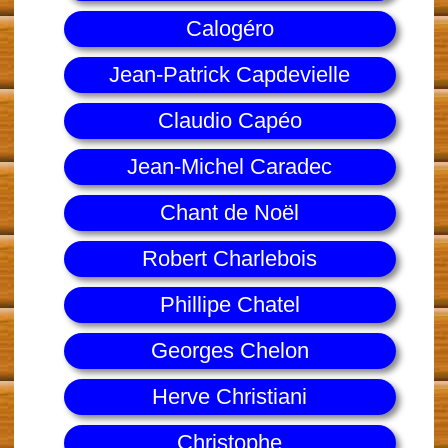
Calogéro
Jean-Patrick Capdevielle
Claudio Capéo
Jean-Michel Caradec
Chant de Noël
Robert Charlebois
Phillipe Chatel
Georges Chelon
Herve Christiani
Christophe