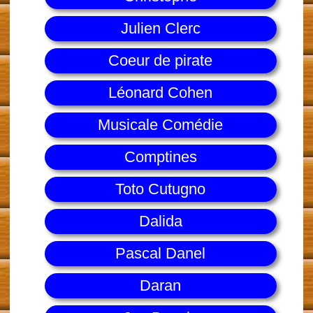
Julien Clerc
Coeur de pirate
Léonard Cohen
Musicale Comédie
Comptines
Toto Cutugno
Dalida
Pascal Danel
Daran