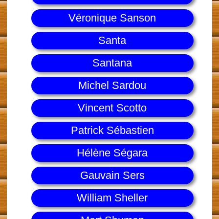
Véronique Sanson
Santa
Santana
Michel Sardou
Vincent Scotto
Patrick Sébastien
Hélène Ségara
Gauvain Sers
William Sheller