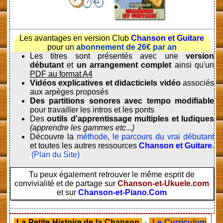
Les avantages en version Club
Chanson et Guitare
pour un
abonnement de 26€ par an
Les titres sont présentés avec une
version
débutant
et
un arrangement complet
ainsi qu'un
PDF au format A4
Vidéos explicatives et didacticiels vidéo
associés
aux arpèges proposés
Des partitions sonores avec tempo modifiable
pour travailler les intros et les ponts
Des
outils d'apprentissage multiples et ludiques
(apprendre les gammes etc...)
Découvre la
méthode
,
le parcours du vrai débutant
et toutes les autres ressources
Chanson et Guitare
.
(Plan du Site)
Tu peux également retrouver le même esprit de
convivialité et de partage sur
Chanson-et-Ukuele.com
et sur
Chanson-et-Piano.Com
La Petite Histoire de la Chanson
-
Le Curriculum