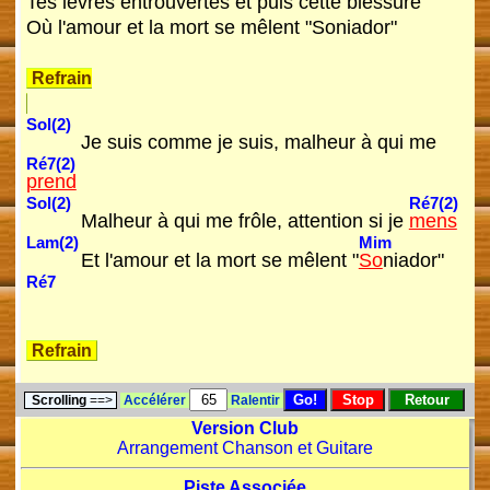
Tes lèvres entrouvertes et puis cette blessure
Où l'amour et la mort se mêlent "Soniador"
Refrain
Sol(2)
Je suis comme je suis, malheur à qui me
Ré7(2)
prend
Sol(2)
Ré7(2)
Malheur à qui me frôle, attention si je
mens
Lam(2)
Mim
Et l'amour et la mort se mêlent "
So
niador"
Ré7
Refrain
Scrolling
==>
Accélérer
Ralentir
Version Club
Arrangement Chanson et Guitare
Piste Associée