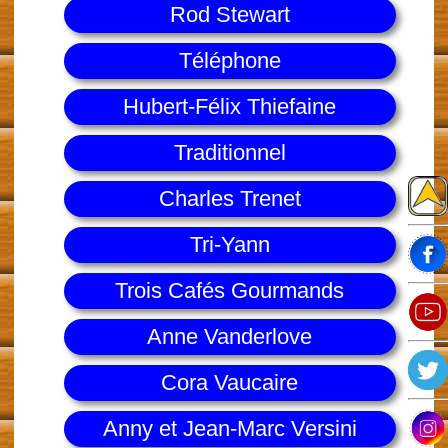
Rod Stewart
Téléphone
Hubert-Félix Thiefaine
Traditionnel
Charles Trenet
Tri-Yann
Trois Cafés Gourmands
Anne Vanderlove
Cora Vaucaire
Anny et Jean-Marc Versini