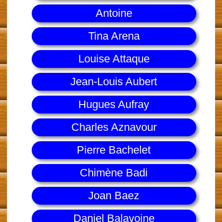
Antoine
Tina Arena
Louise Attaque
Jean-Louis Aubert
Hugues Aufray
Charles Aznavour
Pierre Bachelet
Chimène Badi
Joan Baez
Daniel Balavoine