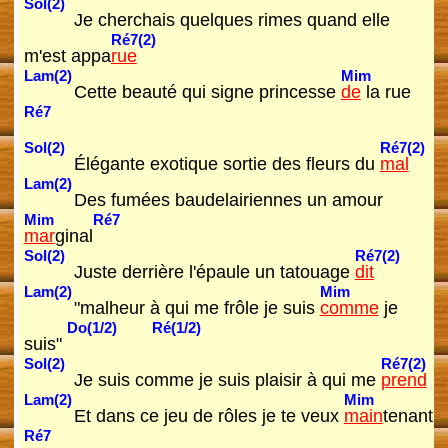
Sol(2)
Je cherchais quelques rimes quand elle
Ré7(2)
m'est appa
rue
Lam(2)
Mim
Cette beauté qui signe princesse
de
la rue
Ré7
Sol(2)
Ré7(2)
Élégante exotique sortie des fleurs du
mal
Lam(2)
Des fumées baudelairiennes un amour
Mim
Ré7
mar
ginal
Sol(2)
Ré7(2)
Juste derrière l'épaule un tatouage
dit
Lam(2)
Mim
"malheur à qui me frôle je suis
comme
je
Do(1/2)
Ré(1/2)
suis"
Sol(2)
Ré7(2)
Je suis comme je suis plaisir à qui me
prend
Lam(2)
Mim
Et dans ce jeu de rôles je te veux
main
tenant
Ré7