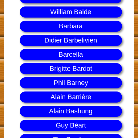
William Balde
Barbara
Didier Barbelivien
Barcella
Brigitte Bardot
Phil Barney
Alain Barrière
Alain Bashung
Guy Béart