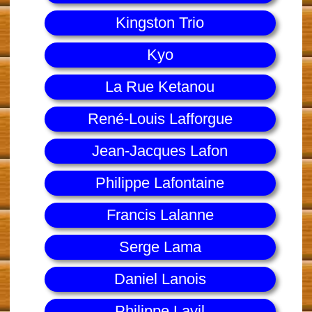
Kingston Trio
Kyo
La Rue Ketanou
René-Louis Lafforgue
Jean-Jacques Lafon
Philippe Lafontaine
Francis Lalanne
Serge Lama
Daniel Lanois
Philippe Lavil