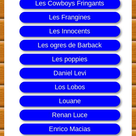
Les Cowboys Fringants
Les Frangines
Les Innocents
Les ogres de Barback
Les poppies
Daniel Levi
Los Lobos
Louane
Renan Luce
Enrico Macias