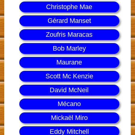
Christophe Mae
Gérard Manset
Zoufris Maracas
Bob Marley
Maurane
Scott Mc Kenzie
David McNeil
Mécano
Mickaël Miro
Eddy Mitchell