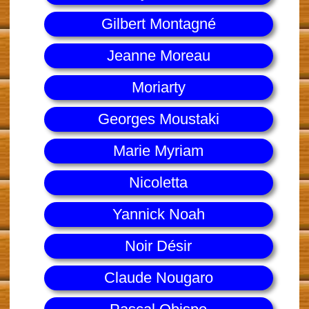
Gilbert Montagné
Jeanne Moreau
Moriarty
Georges Moustaki
Marie Myriam
Nicoletta
Yannick Noah
Noir Désir
Claude Nougaro