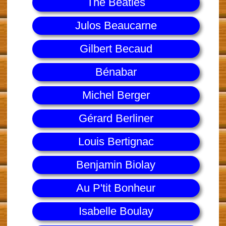
The Beatles
Julos Beaucarne
Gilbert Becaud
Bénabar
Michel Berger
Gérard Berliner
Louis Bertignac
Benjamin Biolay
Au P'tit Bonheur
Isabelle Boulay