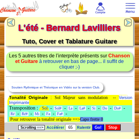
L'été - Bernard Lavilliers
Tuto, Cover et Tablature Guitare
Les 5 autres titres de l'interprète présents sur
Chanson
et Guitare
à retrouver en bas de page... il suffit de
cliquer ;-)
Soutien Rythmique et Théorique en Vidéo sur la version Club.
Tonalité Originale
: Sol Majeur sans modulation --
Version
Imprimante
Transposition :
-
-
-
-
-
-
-
Sol
Sol#
La
La#
Si
Do
Do#
-
-
-
-
-
Ré
Ré#
Mi
Fa
Fa#
Pour retrouver la tonalité originale ==>
Capo frette 0
Scrolling
==>
Accélérer
Ralentir