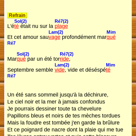
Refrain
Sol(2)
Ré7(2)
L'é
té
était nu sur la
plage
Lam(2)
Mim
Et cet amour sau
vage
profondément mar
qué
Ré7
Sol(2)
Ré7(2)
Mar
qué
par un été tor
ride
,
Lam(2)
Mim
Septembre semble
vide
, vide et déséspé
té
Ré7
Un été sans sommeil jusqu'à la déchirure,
Le ciel noir et la mer à jamais confondus
Je pourrais dessiner toute ta chevelure
Papillons bleus et noirs de tes mèches tordues
Mais la foudre est tombée j'en garde la brûlure
Et ce poignard de nacre dont la plaie qui me tue