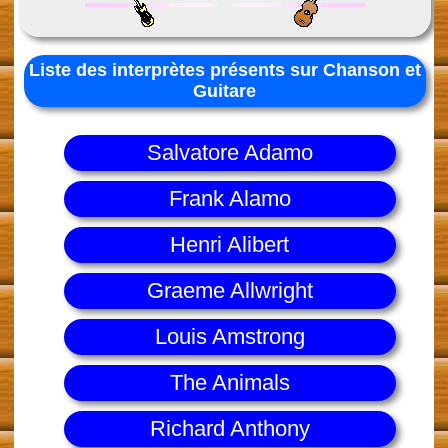
Liste des interprètes présents sur Chanson et
Guitare
Salvatore Adamo
Frank Alamo
Henri Alibert
Graeme Allwright
Louis Amstrong
The Animals
Richard Anthony