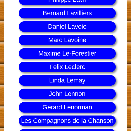
Bernard Lavilliers
Daniel Lavoie
Marc Lavoine
Maxime Le-Forestier
Felix Leclerc
Linda Lemay
John Lennon
Gérard Lenorman
Les Compagnons de la Chanson