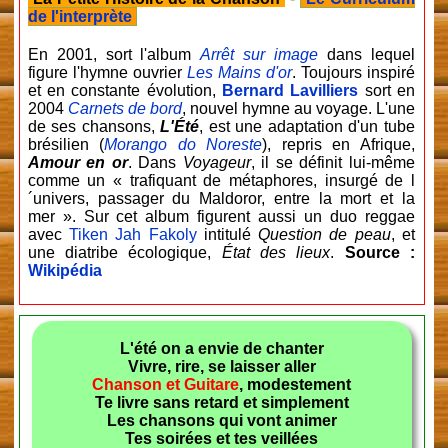
de l'interprète
En 2001, sort l'album
Arrêt sur image
dans lequel
figure l'hymne ouvrier
Les Mains d'or
. Toujours inspiré
et en constante évolution,
Bernard Lavilliers
sort en
2004
Carnets de bord
, nouvel hymne au voyage. L'une
de ses chansons,
L'Été
, est une adaptation d'un tube
brésilien (
Morango do Noreste
), repris en Afrique,
Amour en or
. Dans
Voyageur
, il se définit lui-même
comme un « trafiquant de métaphores, insurgé de l
´univers, passager du Maldoror, entre la mort et la
mer ». Sur cet album figurent aussi un duo reggae
avec
Tiken Jah Fakoly
intitulé
Question de peau
, et
une diatribe écologique,
État des lieux
.
Source :
Wikipédia
L'été on a envie de chanter
Vivre, rire, se laisser aller
Chanson et Guitare
, modestement
Te livre sans retard et simplement
Les chansons qui vont animer
Tes soirées et tes veillées