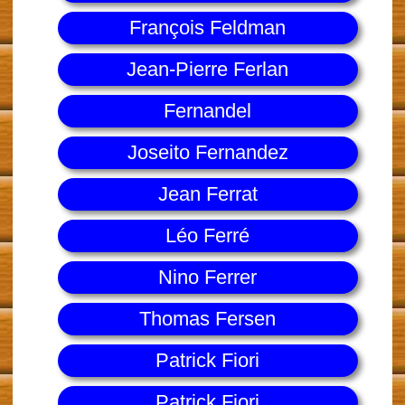
François Feldman
Jean-Pierre Ferlan
Fernandel
Joseito Fernandez
Jean Ferrat
Léo Ferré
Nino Ferrer
Thomas Fersen
Patrick Fiori
Patrick Fiori