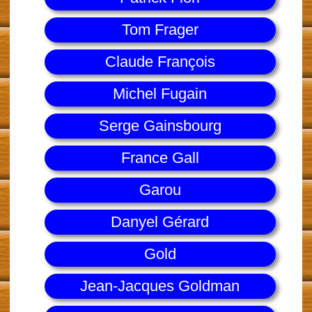
Tom Frager
Claude François
Michel Fugain
Serge Gainsbourg
France Gall
Garou
Danyel Gérard
Gold
Jean-Jacques Goldman