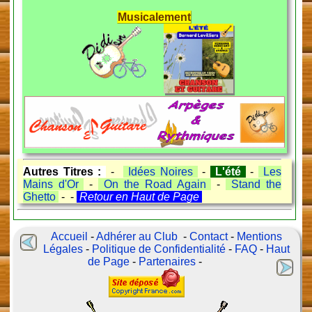
Musicalement
Autres Titres :
-
Idées Noires
-
L'été
-
Les
Mains d'Or
-
On the Road Again
-
Stand the
Ghetto
- -
Retour en Haut de Page
Accueil
-
Adhérer au Club
-
Contact
-
Mentions
Légales
-
Politique de Confidentialité
-
FAQ
-
Haut
de Page
-
Partenaires
-