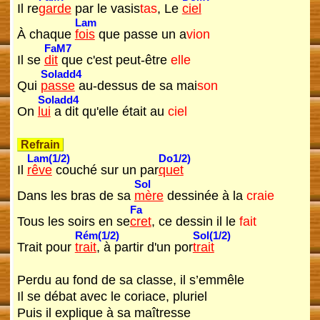
Il re
garde
par le vasis
tas
, Le
ciel
Lam
À chaque
fois
que passe un a
vion
FaM7
Il se
dit
que c'est peut-être
elle
Soladd4
Qui
passe
au-dessus de sa mai
son
Soladd4
On
lui
a dit qu'elle était au
ciel
Refrain
Lam(1/2)
Do1/2)
Il
rêve
couché sur un par
quet
Sol
Dans les bras de sa
mère
dessinée à la
craie
Fa
Tous les soirs en se
cret
, ce dessin il le
fait
Rém(1/2)
Sol(1/2)
Trait pour
trait
, à partir d'un por
trait
Perdu au fond de sa classe, il s’emmêle
Il se débat avec le coriace, pluriel
Puis il explique à sa maîtresse