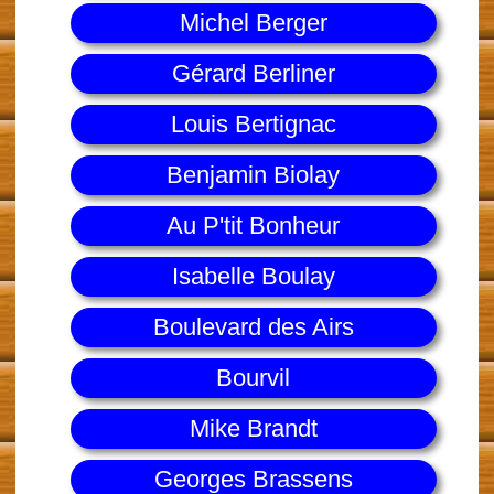
Michel Berger
Gérard Berliner
Louis Bertignac
Benjamin Biolay
Au P'tit Bonheur
Isabelle Boulay
Boulevard des Airs
Bourvil
Mike Brandt
Georges Brassens