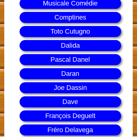
Musicale Comédie
Comptines
Toto Cutugno
Dalida
Pascal Danel
Daran
Joe Dassin
Dave
François Deguelt
Fréro Delavega