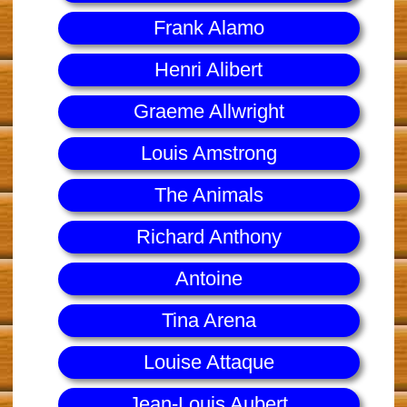
Frank Alamo
Henri Alibert
Graeme Allwright
Louis Amstrong
The Animals
Richard Anthony
Antoine
Tina Arena
Louise Attaque
Jean-Louis Aubert