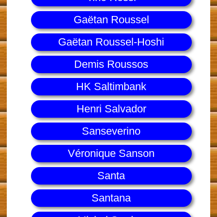
Gaëtan Roussel
Gaëtan Roussel-Hoshi
Demis Roussos
HK Saltimbank
Henri Salvador
Sanseverino
Véronique Sanson
Santa
Santana