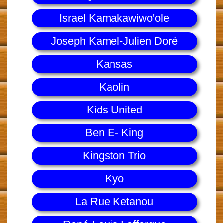
Israel Kamakawiwo'ole
Joseph Kamel-Julien Doré
Kansas
Kaolin
Kids United
Ben E- King
Kingston Trio
Kyo
La Rue Ketanou