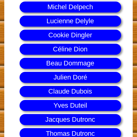
Michel Delpech
Lucienne Delyle
Cookie Dingler
Céline Dion
Beau Dommage
Julien Doré
Claude Dubois
Yves Duteil
Jacques Dutronc
Thomas Dutronc