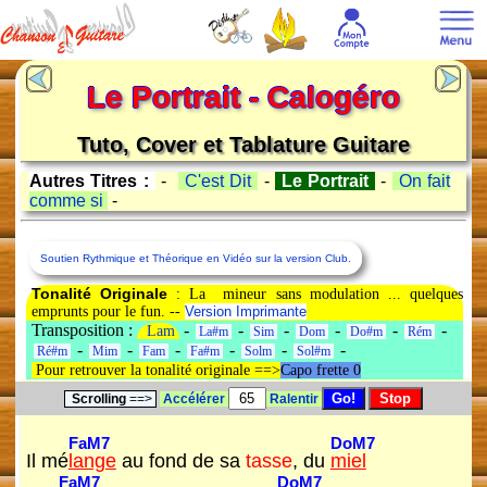
Le Portrait - Calogéro
Tuto, Cover et Tablature Guitare
Autres Titres :
-
C'est Dit
-
Le Portrait
-
On fait
comme si
-
Soutien Rythmique et Théorique en Vidéo sur la version Club.
Tonalité Originale
: La mineur sans modulation ... quelques
emprunts pour le fun. --
Version Imprimante
Transposition :
-
-
-
-
-
-
Lam
La#m
Sim
Dom
Do#m
Rém
-
-
-
-
-
-
Ré#m
Mim
Fam
Fa#m
Solm
Sol#m
Pour retrouver la tonalité originale ==>
Capo frette 0
Scrolling
==>
Accélérer
Ralentir
FaM7
DoM7
Il mé
lange
au fond de sa
tasse
, du
miel
FaM7
DoM7