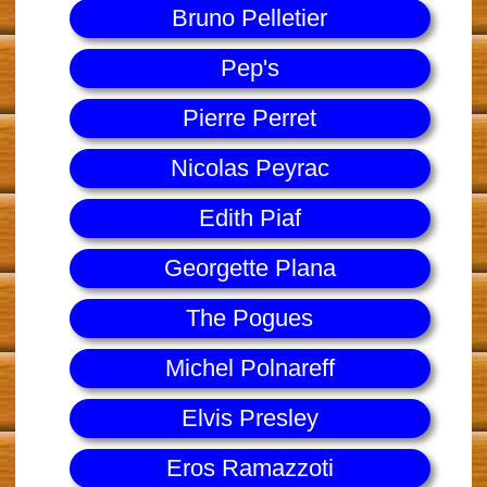
Bruno Pelletier
Pep's
Pierre Perret
Nicolas Peyrac
Edith Piaf
Georgette Plana
The Pogues
Michel Polnareff
Elvis Presley
Eros Ramazzoti