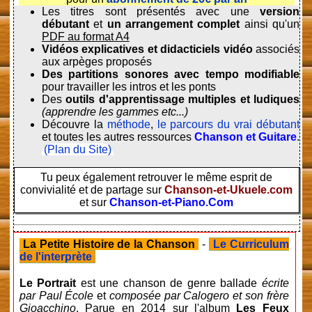
Les titres sont présentés avec une
version
débutant
et
un arrangement complet
ainsi qu'un
PDF au format A4
Vidéos explicatives et didacticiels vidéo
associés
aux arpèges proposés
Des partitions sonores avec tempo modifiable
pour travailler les intros et les ponts
Des
outils d'apprentissage multiples et ludiques
(apprendre les gammes etc...)
Découvre la
méthode
,
le parcours du vrai débutant
et toutes les autres ressources
Chanson et Guitare
.
(Plan du Site)
Tu peux également retrouver le même esprit de
convivialité et de partage sur
Chanson-et-Ukuele.com
et sur
Chanson-et-Piano.Com
La Petite Histoire de la Chanson
-
Le Curriculum
de l'interprète
Le Portrait
est une chanson de genre ballade
écrite
par Paul École
et
composée par Calogero et son frère
Gioacchino
. Parue en 2014 sur l'album
Les Feux