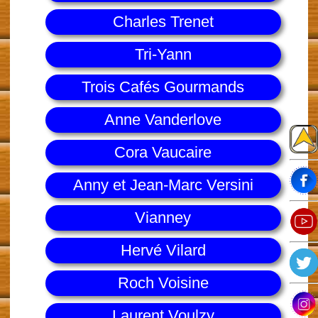
Charles Trenet
Tri-Yann
Trois Cafés Gourmands
Anne Vanderlove
Cora Vaucaire
Anny et Jean-Marc Versini
Vianney
Hervé Vilard
Roch Voisine
Laurent Voulzy