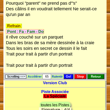
Pourquoi "parent" ne prend pas d'"s"
Des câlins il en voudrait tellement Ne serait-ce
qu'un par an
Refrain
Pont :
Fa
-
Fam
-
Do
Il rêve couché sur un parquet
Dans les bras de sa mère dessinée à la craie
Tous les soirs en secret ce dessin il le fait
Trait pour trait à partir d'un portrait
Trait pour trait à partir d'un portrait
Scrolling
==>
Accélérer
Ralentir
Version Club
Piste Associée
La Spéciale
toutes les Pistes
Signature : 4/4