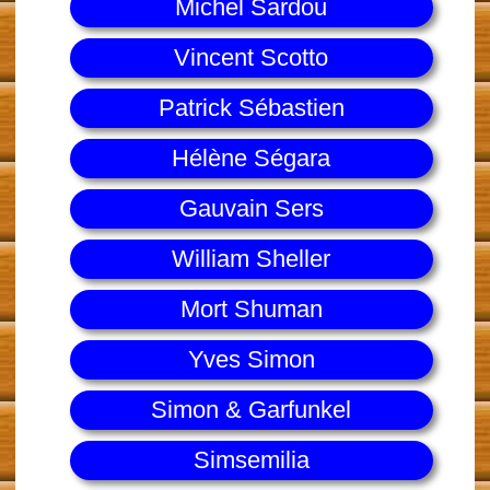
Michel Sardou
Vincent Scotto
Patrick Sébastien
Hélène Ségara
Gauvain Sers
William Sheller
Mort Shuman
Yves Simon
Simon & Garfunkel
Simsemilia