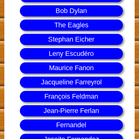
Bob Dylan
The Eagles
Stephan Eicher
Leny Escudéro
Maurice Fanon
Jacqueline Farreyrol
François Feldman
Jean-Pierre Ferlan
Fernandel