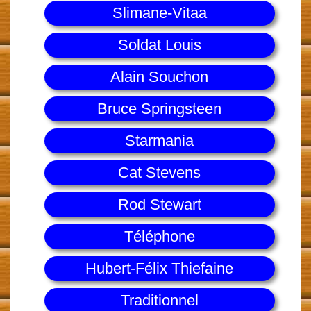
Slimane-Vitaa
Soldat Louis
Alain Souchon
Bruce Springsteen
Starmania
Cat Stevens
Rod Stewart
Téléphone
Hubert-Félix Thiefaine
Traditionnel