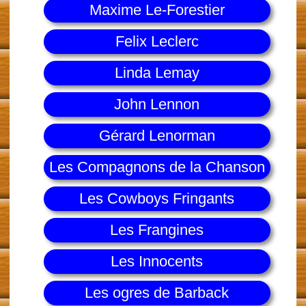
Maxime Le-Forestier
Felix Leclerc
Linda Lemay
John Lennon
Gérard Lenorman
Les Compagnons de la Chanson
Les Cowboys Fringants
Les Frangines
Les Innocents
Les ogres de Barback