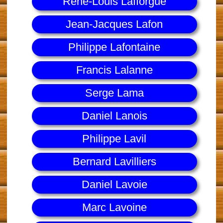
René-Louis Lafforgue
Jean-Jacques Lafon
Philippe Lafontaine
Francis Lalanne
Serge Lama
Daniel Lanois
Philippe Lavil
Bernard Lavilliers
Daniel Lavoie
Marc Lavoine