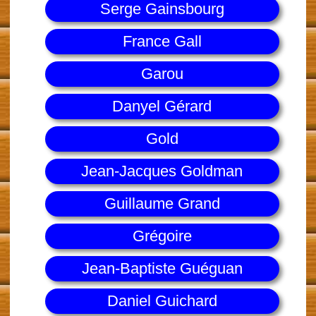
Serge Gainsbourg
France Gall
Garou
Danyel Gérard
Gold
Jean-Jacques Goldman
Guillaume Grand
Grégoire
Jean-Baptiste Guéguan
Daniel Guichard