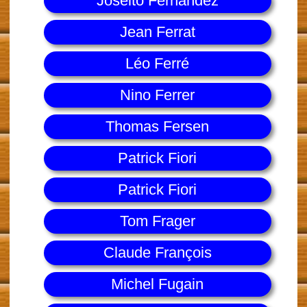
Joseito Fernandez
Jean Ferrat
Léo Ferré
Nino Ferrer
Thomas Fersen
Patrick Fiori
Patrick Fiori
Tom Frager
Claude François
Michel Fugain