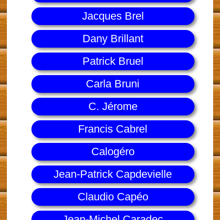
Jacques Brel
Dany Brillant
Patrick Bruel
Carla Bruni
C. Jérome
Francis Cabrel
Calogéro
Jean-Patrick Capdevielle
Claudio Capéo
Jean-Michel Caradec