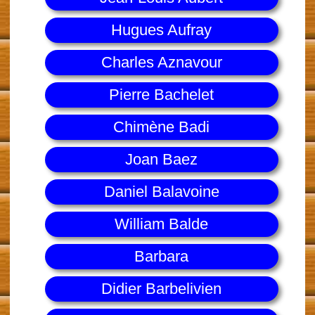
Hugues Aufray
Charles Aznavour
Pierre Bachelet
Chimène Badi
Joan Baez
Daniel Balavoine
William Balde
Barbara
Didier Barbelivien