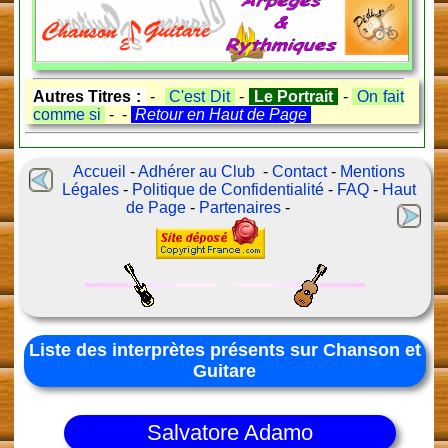
Autres Titres :
-
C'est Dit
-
Le Portrait
-
On fait
comme si
- -
Retour en Haut de Page
Accueil
-
Adhérer au Club
-
Contact
-
Mentions
Légales
-
Politique de Confidentialité
-
FAQ
-
Haut
de Page
-
Partenaires
-
Liste des interprètes présents sur Chanson et
Guitare
Salvatore Adamo