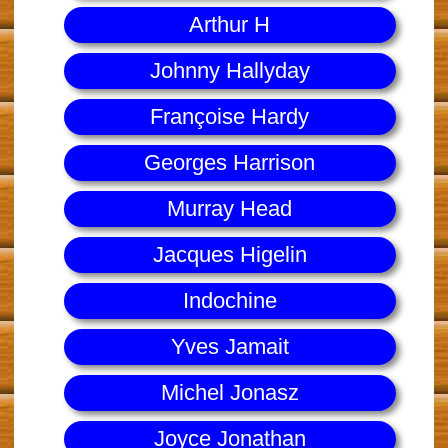
Arthur H
Johnny Hallyday
Françoise Hardy
Georges Harrison
Murray Head
Jacques Higelin
Indochine
Yves Jamait
Michel Jonasz
Joyce Jonathan