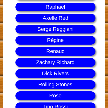
Raphaël
Axelle Red
Serge Reggiani
Régine
Renaud
Zachary Richard
Dick Rivers
Rolling Stones
Rose
Tino Rossi