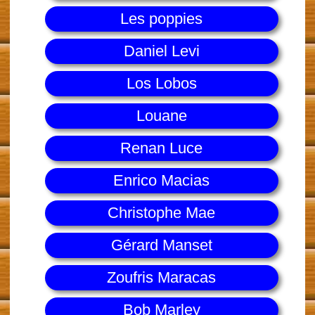
Les poppies
Daniel Levi
Los Lobos
Louane
Renan Luce
Enrico Macias
Christophe Mae
Gérard Manset
Zoufris Maracas
Bob Marley