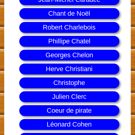
Chant de Noël
Robert Charlebois
Phillipe Chatel
Georges Chelon
Herve Christiani
Christophe
Julien Clerc
Coeur de pirate
Léonard Cohen