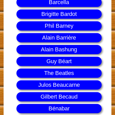
Barcella
Brigitte Bardot
Phil Barney
Alain Barrière
Alain Bashung
Guy Béart
The Beatles
Julos Beaucarne
Gilbert Becaud
Bénabar