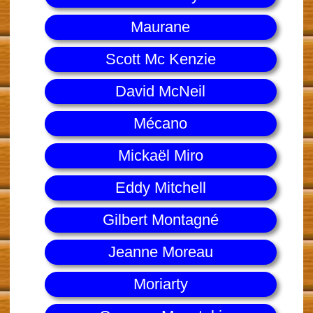
Maurane
Scott Mc Kenzie
David McNeil
Mécano
Mickaël Miro
Eddy Mitchell
Gilbert Montagné
Jeanne Moreau
Moriarty