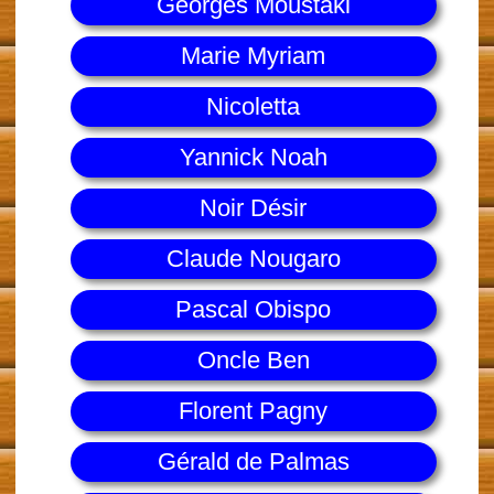
Georges Moustaki
Marie Myriam
Nicoletta
Yannick Noah
Noir Désir
Claude Nougaro
Pascal Obispo
Oncle Ben
Florent Pagny
Gérald de Palmas