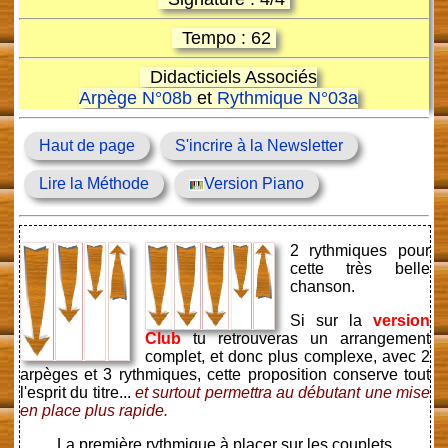
Tempo : 62
Didacticiels Associés
Arpège N°08b
et
Rythmique N°03a
Haut de page
S'incrire à la Newsletter
Lire la Méthode
Version Piano
2 rythmiques pour
cette très belle
chanson.
Si sur la
version
Club
tu retrouveras un arrangement
complet, et donc plus complexe, avec 2
arpèges et 3 rythmiques, cette proposition conserve tout
l'esprit du titre...
et surtout permettra au débutant une mise
en place plus rapide.
La première rythmique à placer sur les couplets