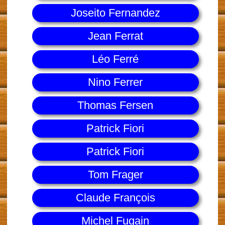
Joseito Fernandez
Jean Ferrat
Léo Ferré
Nino Ferrer
Thomas Fersen
Patrick Fiori
Patrick Fiori
Tom Frager
Claude François
Michel Fugain