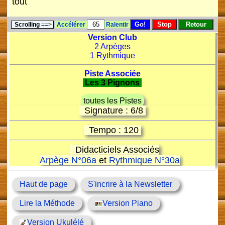
tout
Scrolling
==>
Accélérer
Ralentir
Version Club
2 Arpèges
1 Rythmique
Piste Associée
Les 3 Pignons
toutes les Pistes
Signature : 6/8
Tempo : 120
Didacticiels Associés
Arpège N°06a
et
Rythmique N°30a
Haut de page
S'incrire à la Newsletter
Lire la Méthode
Version Piano
Version Ukulélé