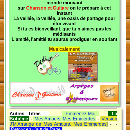
monde mouvant
sur
Chanson et Guitare
on te prépare à cet
instant
La veillée, la veillée, une oasis de partage pour
être vivant
Si tu es bienveillant, que tu n'aimes pas les
médisants
L'amitié, l'amitié tu sauras prodiguer en souriant
Musicalement
Autres Titres :
-
Emmenez-Moi
-
La
Bohème
-
Mes Amours, Mes Emmerdes
-
[Version
J'M'Arrange de Mes Amours, Mes Emmerdes]
- -
Retour en Haut de Page