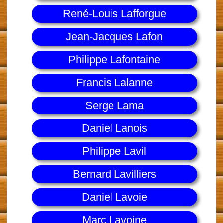
René-Louis Lafforgue
Jean-Jacques Lafon
Philippe Lafontaine
Francis Lalanne
Serge Lama
Daniel Lanois
Philippe Lavil
Bernard Lavilliers
Daniel Lavoie
Marc Lavoine