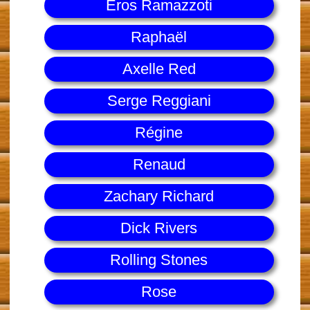
Eros Ramazzoti
Raphaël
Axelle Red
Serge Reggiani
Régine
Renaud
Zachary Richard
Dick Rivers
Rolling Stones
Rose