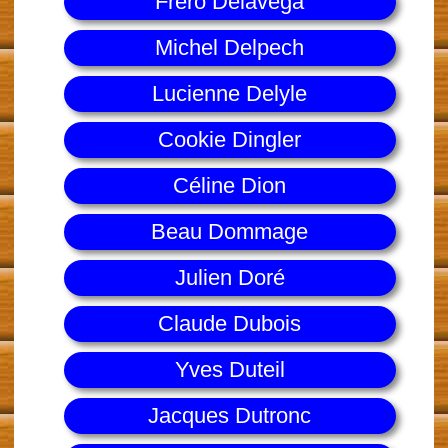
Fréro Delavega
Michel Delpech
Lucienne Delyle
Cookie Dingler
Céline Dion
Beau Dommage
Julien Doré
Claude Dubois
Yves Duteil
Jacques Dutronc