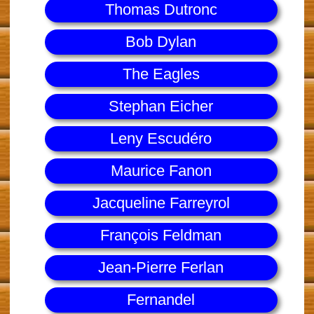
Thomas Dutronc
Bob Dylan
The Eagles
Stephan Eicher
Leny Escudéro
Maurice Fanon
Jacqueline Farreyrol
François Feldman
Jean-Pierre Ferlan
Fernandel