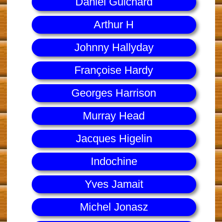
Daniel Guichard
Arthur H
Johnny Hallyday
Françoise Hardy
Georges Harrison
Murray Head
Jacques Higelin
Indochine
Yves Jamait
Michel Jonasz