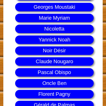
Georges Moustaki
Marie Myriam
Nicoletta
Yannick Noah
Noir Désir
Claude Nougaro
Pascal Obispo
Oncle Ben
Florent Pagny
Gérald de Palmas