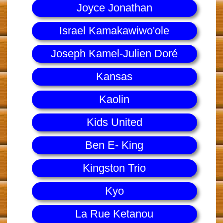
Joyce Jonathan
Israel Kamakawiwo'ole
Joseph Kamel-Julien Doré
Kansas
Kaolin
Kids United
Ben E- King
Kingston Trio
Kyo
La Rue Ketanou