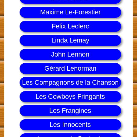
Maxime Le-Forestier
Felix Leclerc
Linda Lemay
John Lennon
Gérard Lenorman
Les Compagnons de la Chanson
Les Cowboys Fringants
Les Frangines
Les Innocents