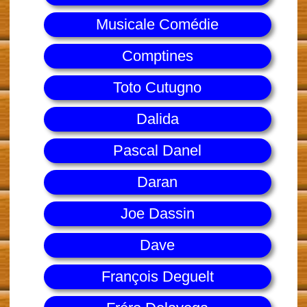
Musicale Comédie
Comptines
Toto Cutugno
Dalida
Pascal Danel
Daran
Joe Dassin
Dave
François Deguelt