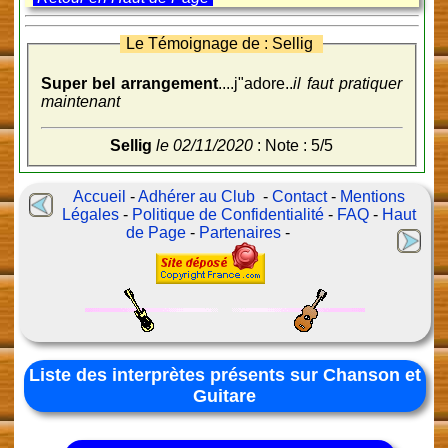
Le Témoignage de : Sellig
Super bel arrangement
....j"adore..
il faut pratiquer
maintenant
Sellig
le 02/11/2020
: Note : 5/5
Accueil
-
Adhérer au Club
-
Contact
-
Mentions
Légales
-
Politique de Confidentialité
-
FAQ
-
Haut
de Page
-
Partenaires
-
Liste des interprètes présents sur Chanson et
Guitare