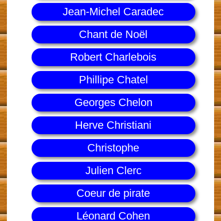
Jean-Michel Caradec
Chant de Noël
Robert Charlebois
Phillipe Chatel
Georges Chelon
Herve Christiani
Christophe
Julien Clerc
Coeur de pirate
Léonard Cohen