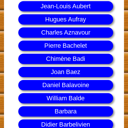
Jean-Louis Aubert
Hugues Aufray
Charles Aznavour
Pierre Bachelet
Chimène Badi
Joan Baez
Daniel Balavoine
William Balde
Barbara
Didier Barbelivien