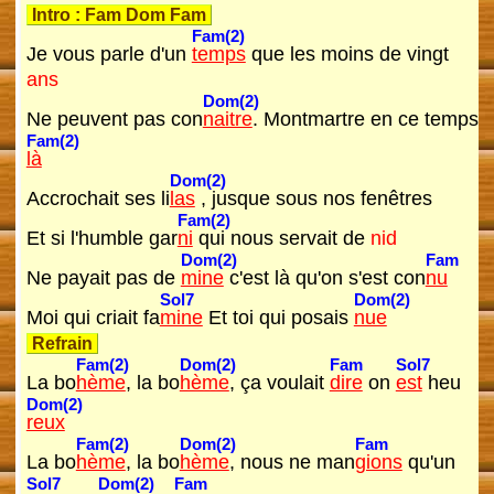
Intro :
Fam
Dom
Fam
Fam(2)
Je vous parle d'un
temps
que les moins de vingt
ans
Dom(2)
Ne peuvent pas con
naitre
. Montmartre en ce temps
Fam(2)
là
Dom(2)
Accrochait ses li
las
, jusque sous nos fenêtres
Fam(2)
Et si l'humble gar
ni
qui nous servait de
nid
Dom(2)
Fam
Ne payait pas de
mine
c'est là qu'on s'est con
nu
Sol7
Dom(2)
Moi qui criait fa
mine
Et toi qui posais
nue
Refrain
Fam(2)
Dom(2)
Fam
Sol7
La bo
hème
, la bo
hème
, ça voulait
dire
on
est
heu
Dom(2)
reux
Fam(2)
Dom(2)
Fam
La bo
hème
, la bo
hème
, nous ne man
gions
qu'un
Sol7
Dom(2)
Fam