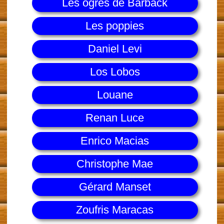
Les ogres de Barback
Les poppies
Daniel Levi
Los Lobos
Louane
Renan Luce
Enrico Macias
Christophe Mae
Gérard Manset
Zoufris Maracas