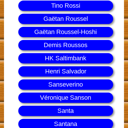
Tino Rossi
Gaëtan Roussel
Gaëtan Roussel-Hoshi
Demis Roussos
HK Saltimbank
Henri Salvador
Sanseverino
Véronique Sanson
Santa
Santana