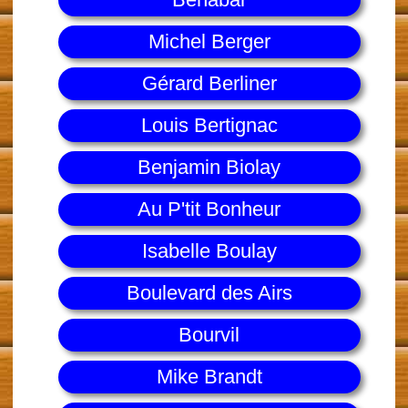
Michel Berger
Gérard Berliner
Louis Bertignac
Benjamin Biolay
Au P'tit Bonheur
Isabelle Boulay
Boulevard des Airs
Bourvil
Mike Brandt