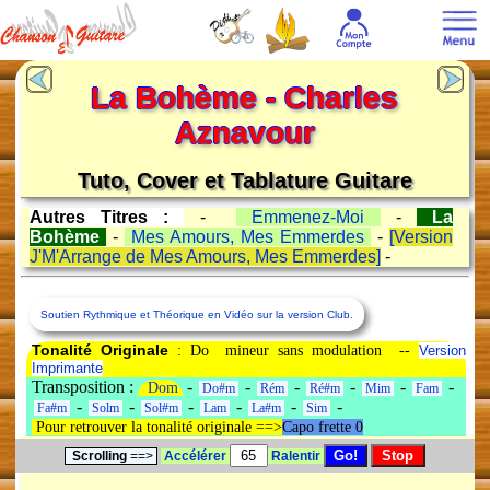
La Bohème - Charles
Aznavour
Tuto, Cover et Tablature Guitare
Autres Titres :
-
Emmenez-Moi
-
La
Bohème
-
Mes Amours, Mes Emmerdes
-
[Version
J'M'Arrange de Mes Amours, Mes Emmerdes]
-
Soutien Rythmique et Théorique en Vidéo sur la version Club.
Tonalité Originale
: Do mineur sans modulation --
Version
Imprimante
Transposition :
-
-
-
-
-
-
Dom
Do#m
Rém
Ré#m
Mim
Fam
-
-
-
-
-
-
Fa#m
Solm
Sol#m
Lam
La#m
Sim
Pour retrouver la tonalité originale ==>
Capo frette 0
Scrolling
==>
Accélérer
Ralentir