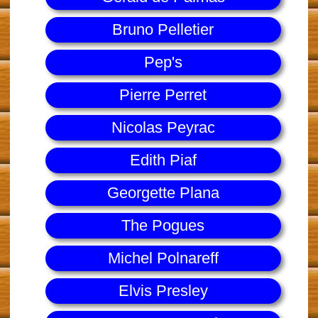
Bruno Pelletier
Pep's
Pierre Perret
Nicolas Peyrac
Edith Piaf
Georgette Plana
The Pogues
Michel Polnareff
Elvis Presley