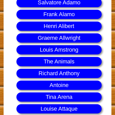
Salvatore Adamo
Frank Alamo
Henri Alibert
Graeme Allwright
Louis Amstrong
The Animals
Richard Anthony
Antoine
Tina Arena
Louise Attaque