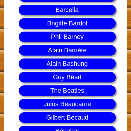
Barcella
Brigitte Bardot
Phil Barney
Alain Barrière
Alain Bashung
Guy Béart
The Beatles
Julos Beaucarne
Gilbert Becaud
Bénabar