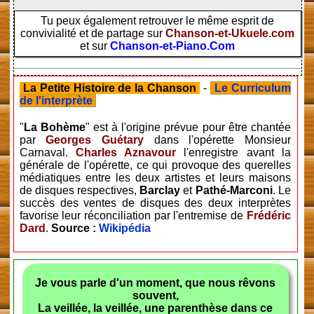
Tu peux également retrouver le même esprit de
convivialité et de partage sur
Chanson-et-Ukuele.com
et sur
Chanson-et-Piano.Com
La Petite Histoire de la Chanson
-
Le Curriculum
de l'interprète
"
La Bohème
" est à l'origine prévue pour être chantée
par
Georges Guétary
dans l'opérette Monsieur
Carnaval.
Charles Aznavour
l'enregistre avant la
générale de l'opérette, ce qui provoque des querelles
médiatiques entre les deux artistes et leurs maisons
de disques respectives,
Barclay
et
Pathé-Marconi
. Le
succès des ventes de disques des deux interprètes
favorise leur réconciliation par l'entremise de
Frédéric
Dard
.
Source :
Wikipédia
Je vous parle d'un moment, que nous rêvons
souvent,
La veillée, la veillée, une parenthèse dans ce