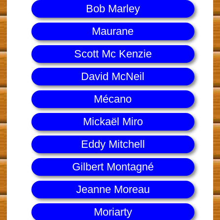
Bob Marley
Maurane
Scott Mc Kenzie
David McNeil
Mécano
Mickaël Miro
Eddy Mitchell
Gilbert Montagné
Jeanne Moreau
Moriarty