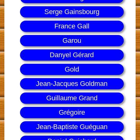
Serge Gainsbourg
France Gall
Garou
Danyel Gérard
Gold
Jean-Jacques Goldman
Guillaume Grand
Grégoire
Jean-Baptiste Guéguan