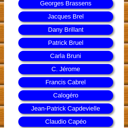
Georges Brassens
Jacques Brel
Dany Brillant
Patrick Bruel
Carla Bruni
C. Jérome
Francis Cabrel
Calogéro
Jean-Patrick Capdevielle
Claudio Capéo