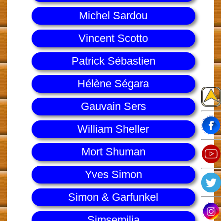
Michel Sardou
Vincent Scotto
Patrick Sébastien
Hélène Ségara
Gauvain Sers
William Sheller
Mort Shuman
Yves Simon
Simon & Garfunkel
Simsemilia