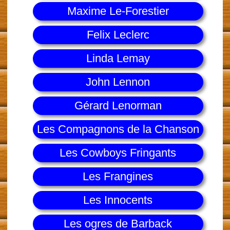
Maxime Le-Forestier
Felix Leclerc
Linda Lemay
John Lennon
Gérard Lenorman
Les Compagnons de la Chanson
Les Cowboys Fringants
Les Frangines
Les Innocents
Les ogres de Barback