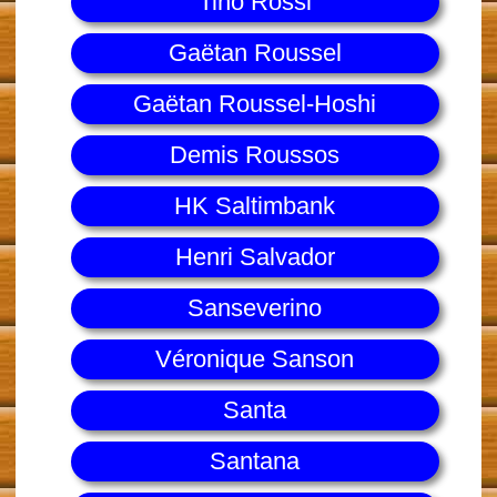
Tino Rossi
Gaëtan Roussel
Gaëtan Roussel-Hoshi
Demis Roussos
HK Saltimbank
Henri Salvador
Sanseverino
Véronique Sanson
Santa
Santana