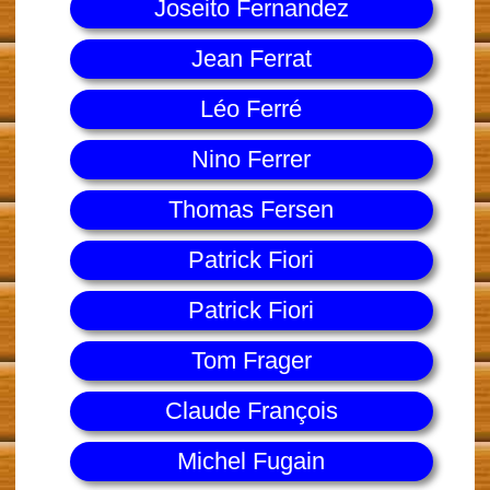
Joseito Fernandez
Jean Ferrat
Léo Ferré
Nino Ferrer
Thomas Fersen
Patrick Fiori
Patrick Fiori
Tom Frager
Claude François
Michel Fugain