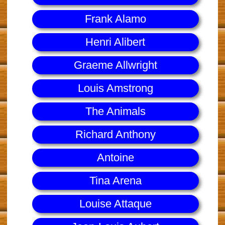
Frank Alamo
Henri Alibert
Graeme Allwright
Louis Amstrong
The Animals
Richard Anthony
Antoine
Tina Arena
Louise Attaque