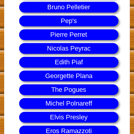
Bruno Pelletier
Pep's
Pierre Perret
Nicolas Peyrac
Edith Piaf
Georgette Plana
The Pogues
Michel Polnareff
Elvis Presley
Eros Ramazzoti