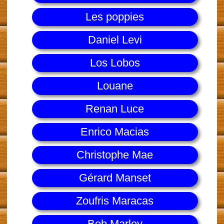
Les poppies
Daniel Levi
Los Lobos
Louane
Renan Luce
Enrico Macias
Christophe Mae
Gérard Manset
Zoufris Maracas
Bob Marley