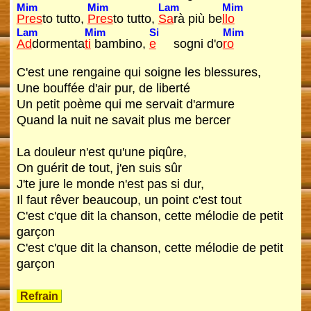
Mim
Mim
Lam
Mim
Pres
to tutto,
Pres
to tutto,
Sa
rà più be
llo
Lam
Mim
Si
Mim
Ad
dormenta
ti
bambino,
e
sogni d'o
ro
C'est une rengaine qui soigne les blessures,
Une bouffée d'air pur, de liberté
Un petit poème qui me servait d'armure
Quand la nuit ne savait plus me bercer
La douleur n'est qu'une piqûre,
On guérit de tout, j'en suis sûr
J'te jure le monde n'est pas si dur,
Il faut rêver beaucoup, un point c'est tout
C'est c'que dit la chanson, cette mélodie de petit
garçon
C'est c'que dit la chanson, cette mélodie de petit
garçon
Refrain