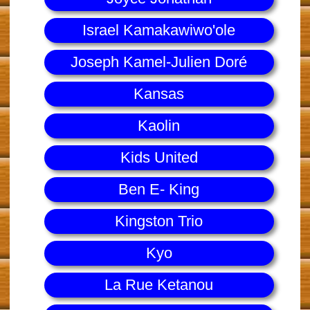
Israel Kamakawiwo'ole
Joseph Kamel-Julien Doré
Kansas
Kaolin
Kids United
Ben E- King
Kingston Trio
Kyo
La Rue Ketanou