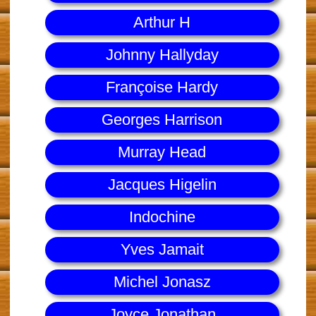
Arthur H
Johnny Hallyday
Françoise Hardy
Georges Harrison
Murray Head
Jacques Higelin
Indochine
Yves Jamait
Michel Jonasz
Joyce Jonathan