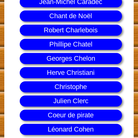
Jean-Michel Caradec
Chant de Noël
Robert Charlebois
Phillipe Chatel
Georges Chelon
Herve Christiani
Christophe
Julien Clerc
Coeur de pirate
Léonard Cohen