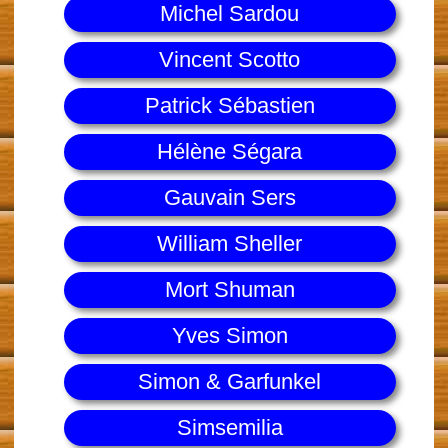
Michel Sardou
Vincent Scotto
Patrick Sébastien
Hélène Ségara
Gauvain Sers
William Sheller
Mort Shuman
Yves Simon
Simon & Garfunkel
Simsemilia