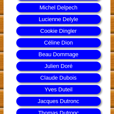
Michel Delpech
Lucienne Delyle
Cookie Dingler
Céline Dion
Beau Dommage
Julien Doré
Claude Dubois
Yves Duteil
Jacques Dutronc
Thomas Dutronc