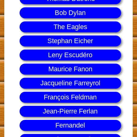
Bob Dylan
The Eagles
Stephan Eicher
Leny Escudéro
Maurice Fanon
Jacqueline Farreyrol
François Feldman
Jean-Pierre Ferlan
Fernandel