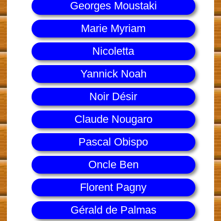
Georges Moustaki
Marie Myriam
Nicoletta
Yannick Noah
Noir Désir
Claude Nougaro
Pascal Obispo
Oncle Ben
Florent Pagny
Gérald de Palmas