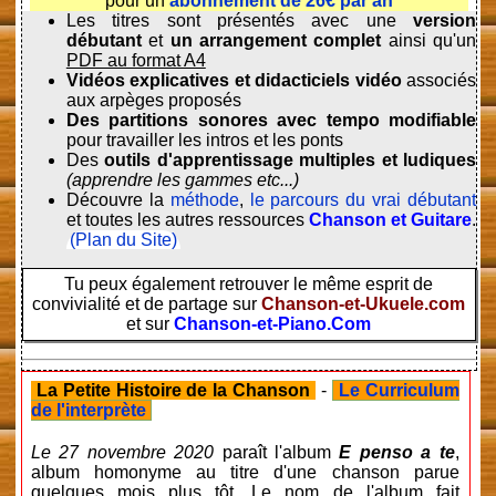
pour un
abonnement de 26€ par an
Les titres sont présentés avec une
version
débutant
et
un arrangement complet
ainsi qu'un
PDF au format A4
Vidéos explicatives et didacticiels vidéo
associés
aux arpèges proposés
Des partitions sonores avec tempo modifiable
pour travailler les intros et les ponts
Des
outils d'apprentissage multiples et ludiques
(apprendre les gammes etc...)
Découvre la
méthode
,
le parcours du vrai débutant
et toutes les autres ressources
Chanson et Guitare
.
(Plan du Site)
Tu peux également retrouver le même esprit de
convivialité et de partage sur
Chanson-et-Ukuele.com
et sur
Chanson-et-Piano.Com
La Petite Histoire de la Chanson
-
Le Curriculum
de l'interprète
Le 27 novembre 2020
paraît l'album
E penso a te
,
album homonyme au titre d'une chanson parue
quelques mois plus tôt. Le nom de l'album fait