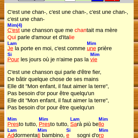
C'est une chan-, c'est une chan-, c'est une chan-,
c'est une chan-
Mim(4)
C'est
une chanson que me
chan
tait ma mère
Qui
parle d'amour et d'Ita
lie
Lam
Mim
Je
la porte en moi, c'est comme
une
prière
Si
Mim
Pour
les jours où je n'aime pas la
vie
C'est une chanson qui parle d'être fier,
De bâtir quelque chose de ses mains
Elle dit "Mon enfant, il faut aimer la terre",
Pas besoin d'or pour être quelqu'un
Elle dit "Mon enfant, il faut aimer la terre",
Pas besoin d'or pour être quelqu'un
Mim
Mim
Lam
Mim
Pres
to tutto,
Pres
to tutto,
Sa
rà più be
llo
Lam
Mim
Si
Mim
Ad
dormenta
ti
bambino,
e
sogni d'o
ro