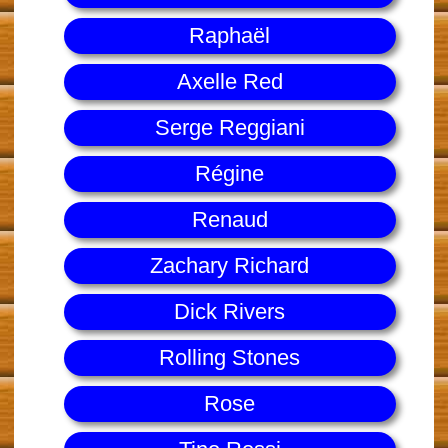
Raphaël
Axelle Red
Serge Reggiani
Régine
Renaud
Zachary Richard
Dick Rivers
Rolling Stones
Rose