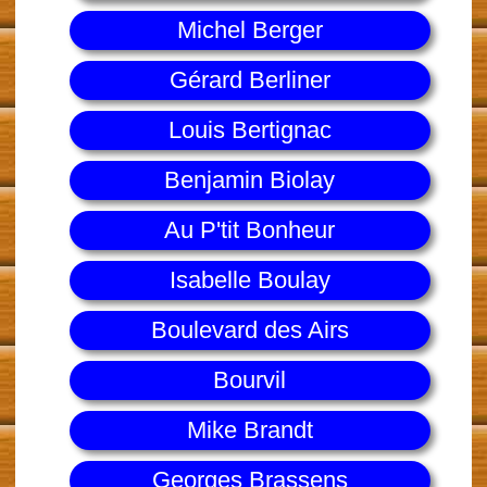
Michel Berger
Gérard Berliner
Louis Bertignac
Benjamin Biolay
Au P'tit Bonheur
Isabelle Boulay
Boulevard des Airs
Bourvil
Mike Brandt
Georges Brassens