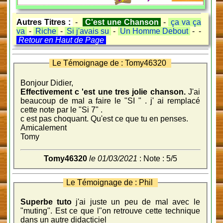
Autres Titres :
-
C'est une Chanson
-
ça va ça
va
-
Riche
-
Si j'avais su
-
Un Homme Debout
- -
Retour en Haut de Page
Le Témoignage de : Tomy46320
Bonjour Didier,
Effectivement c 'est une tres jolie chanson.
J'ai
beaucoup de mal a faire le "SI " . j' ai remplacé
cette note par le "Si 7" .
c est pas choquant. Qu'est ce que tu en penses.
Amicalement
Tomy
Tomy46320
le 01/03/2021
: Note : 5/5
Le Témoignage de : Phil
Superbe tuto
j'ai juste un peu de mal avec le
"muting". Est ce que l"on retrouve cette technique
dans un autre didacticiel