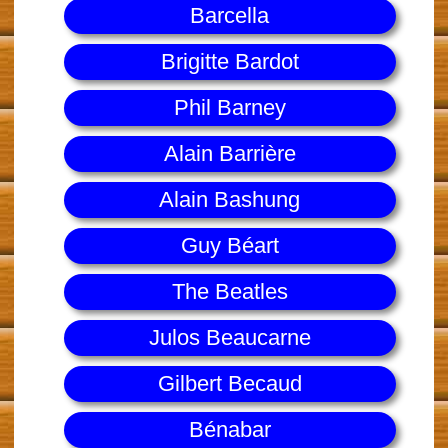
Barcella
Brigitte Bardot
Phil Barney
Alain Barrière
Alain Bashung
Guy Béart
The Beatles
Julos Beaucarne
Gilbert Becaud
Bénabar