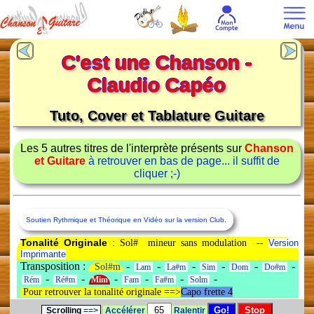
C'est une Chanson -
Claudio Capéo
Tuto, Cover et Tablature Guitare
Les 5 autres titres de l'interprète présents sur
Chanson
et Guitare
à retrouver en bas de page... il suffit de
cliquer ;-)
Soutien Rythmique et Théorique en Vidéo sur la version Club.
Tonalité Originale
: Sol# mineur sans modulation --
Version
Imprimante
Transposition :
-
-
-
-
-
-
Sol#m
Lam
La#m
Sim
Dom
Do#m
-
-
-
-
-
-
Rém
Ré#m
Mim
Fam
Fa#m
Solm
Pour retrouver la tonalité originale ==>
Capo frette 4
Scrolling
==>
Accélérer
Ralentir