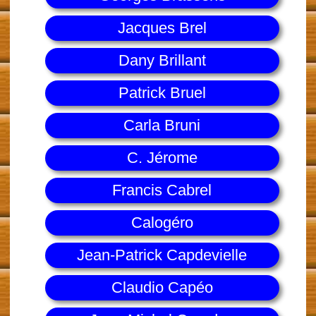
Jacques Brel
Dany Brillant
Patrick Bruel
Carla Bruni
C. Jérome
Francis Cabrel
Calogéro
Jean-Patrick Capdevielle
Claudio Capéo