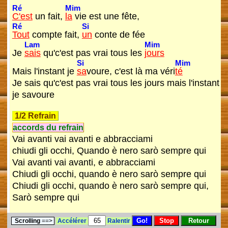
Ré
Mim
C'est
un fait,
la
vie est une fête,
Ré
Si
Tout
compte fait,
un
conte de fée
Lam
Mim
Je
sais
qu'c'est pas vrai tous les
jours
Si
Mim
Mais l'instant je
sa
voure, c'est là ma véri
té
Je sais qu'c'est pas vrai tous les jours mais l'instant
je savoure
1/2 Refrain
accords du refrain
Vai avanti vai avanti e abbracciami
chiudi gli occhi, Quando è nero sarò sempre qui
Vai avanti vai avanti, e abbracciami
Chiudi gli occhi, quando è nero sarò sempre qui
Chiudi gli occhi, quando è nero sarò sempre qui,
Sarò sempre qui
Scrolling
==>
Accélérer
Ralentir