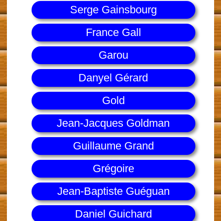
Serge Gainsbourg
France Gall
Garou
Danyel Gérard
Gold
Jean-Jacques Goldman
Guillaume Grand
Grégoire
Jean-Baptiste Guéguan
Daniel Guichard