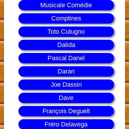
Musicale Comédie
Comptines
Toto Cutugno
Dalida
Pascal Danel
Daran
Joe Dassin
Dave
François Deguelt
Fréro Delavega