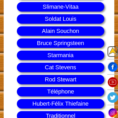
Slimane-Vitaa
Soldat Louis
Alain Souchon
Bruce Springsteen
Starmania
Cat Stevens
Rod Stewart
Téléphone
Hubert-Félix Thiefaine
Traditionnel