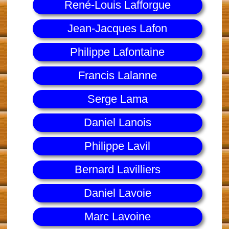
René-Louis Lafforgue
Jean-Jacques Lafon
Philippe Lafontaine
Francis Lalanne
Serge Lama
Daniel Lanois
Philippe Lavil
Bernard Lavilliers
Daniel Lavoie
Marc Lavoine