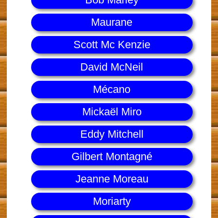
Maurane
Scott Mc Kenzie
David McNeil
Mécano
Mickaël Miro
Eddy Mitchell
Gilbert Montagné
Jeanne Moreau
Moriarty