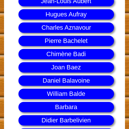
Jean-Louis Aubert
Hugues Aufray
Charles Aznavour
Pierre Bachelet
Chimène Badi
Joan Baez
Daniel Balavoine
William Balde
Barbara
Didier Barbelivien