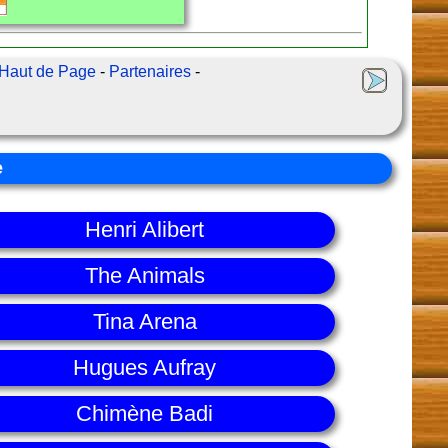
Haut de Page
-
Partenaires
-
e
Henri Alibert
The Animals
Tina Arena
Hugues Aufray
Chimène Badi