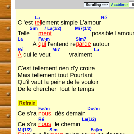
Scrolling
==>
Accélérer
La
Ré
C 'est
tel
lement simple L'amour
Sim
/
La(1/2)
Mi7(1/2)
Telle
ment
possible l'amou
La
Fa♯m
Sim7
À
qui
l'entend re
garde
autour
Ré
Mi7
La
À
qui le veut
vraiment
C'est tellement rien d'y croire
Mais tellement tout Pourtant
Qu'il vaut la peine de le vouloir
De le chercher Tout le temps
Refrain
Fa♯m
Do♯m
Ce s'ra
nous
, dès demain
Ré
La(1/2)
Ce s'ra
nous
, le chemin
Mi(1/2)
Sim
Fa♯m