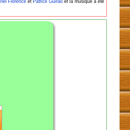
onel Florence
et
Patrice Guirao
et la musique a été