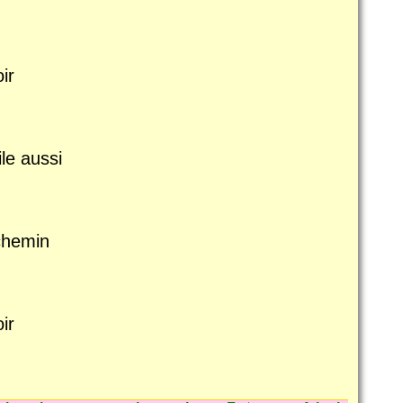
ir
ile aussi
 chemin
ir