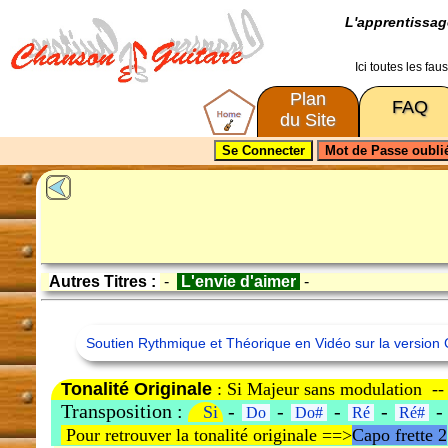
L'apprentissa
Ici toutes les fa
Plan
FAQ
du Site
Autres Titres :
-
L'envie d'aimer
-
Soutien Rythmique et Théorique en Vidéo sur la version 
Tonalité Originale
: Si Majeur sans modulation -
Transposition :
-
-
-
-
Si
Do
Do#
Ré
Ré#
Pour retrouver la tonalité originale ==>
Capo frette 2