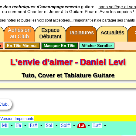
ge des techniques d'accompagnements
guitare
sans solfège et san
ou comment Chanter et Jouer à la Guitare Pour et Avec les copains !
usses notes et toutes les voix sont acceptées... l'important est de partager ses chants
Adhésion
Espace
Tablatures
Actualités
au Club
Débutant
L'envie d'aimer - Daniel Levi
Tuto, Cover et Tablature Guitare
Club.
-
Version Imprimante
-
-
-
-
-
-
-
-
Mi
Fa
Fa#
Sol
Sol#
La
La#