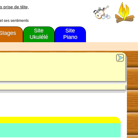
s prise de tête,
 et ses sentiments
Site
Site
Stages
Ukulélé
Piano