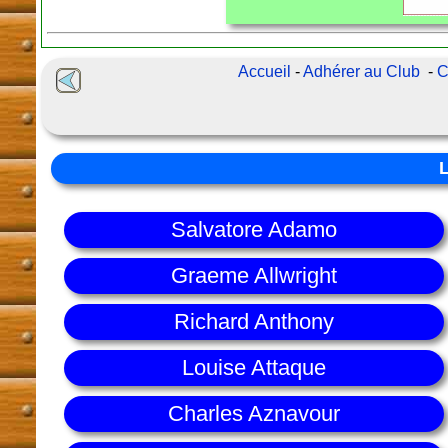
Accueil
-
Adhérer au Club
-
C
Salvatore Adamo
Graeme Allwright
Richard Anthony
Louise Attaque
Charles Aznavour