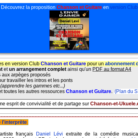
Découvrez la proposition
Chanson et Guitare
en
version Club
es en version Club
Chanson et Guitare
pour un
abonnement d
nt
et
un arrangement complet
ainsi qu'un
PDF au format A4
 aux arpèges proposés
ur travailler les intros et les ponts
(apprendre les gammes etc...)
t toutes les autres ressources
Chanson et Guitare
.
(Plan du S
 esprit de convivialité et de partage sur
Chanson-et-Ukuele
l'interprète
rtiste français
Daniel Lévi
extraite de la comédie musica