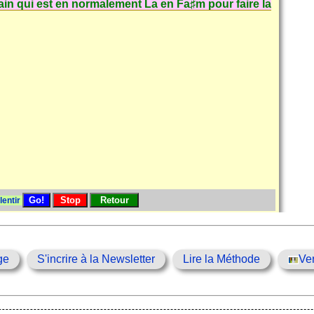
frain qui est en normalement
La
en
Fa♯m
pour faire la
lentir
ge
S'incrire à la Newsletter
Lire la Méthode
Ve