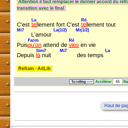
Attention il faut remplacer le dernier accord du re
transition avec le final
La
Ré
C'est
tel
lement fort C'est
tel
lement tout
Mi7
La(1/2)
Mi(1/2)
L'amour
Fa♯m
Ré
Puis
qu'on
attend de
vies
en vie
Sim7
Mi7
La
Depuis
la
nuit
des temps
Refrain - AdLib
Scrolling
==>
Accélérer
Ra
Haut de pa