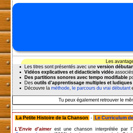
Les avantag
Les titres sont présentés avec une
version débuta
Vidéos explicatives et didacticiels vidéo
associés
Des partitions sonores avec tempo modifiable
po
Des
outils d'apprentissage multiples et ludiques
Découvre la
méthode
,
le parcours du vrai débutant
e
Tu peux également retrouver le même
La Petite Histoire de la Chanson
-
Le Curriculum de 
L'Envie d'aimer
est une chanson interprétée par l'a