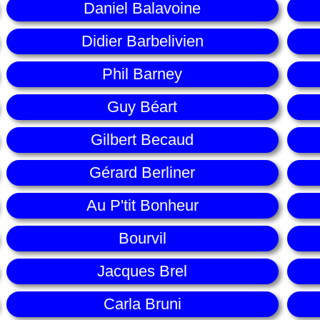
Daniel Balavoine
Didier Barbelivien
Phil Barney
Guy Béart
Gilbert Becaud
Gérard Berliner
Au P'tit Bonheur
Bourvil
Jacques Brel
Carla Bruni