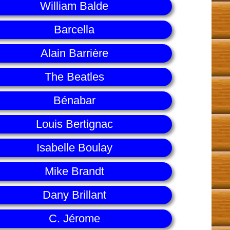
William Balde
Barcella
Alain Barrière
The Beatles
Bénabar
Louis Bertignac
Isabelle Boulay
Mike Brandt
Dany Brillant
C. Jérome