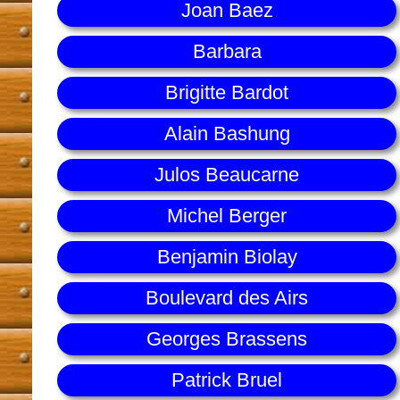
Joan Baez
Barbara
Brigitte Bardot
Alain Bashung
Julos Beaucarne
Michel Berger
Benjamin Biolay
Boulevard des Airs
Georges Brassens
Patrick Bruel