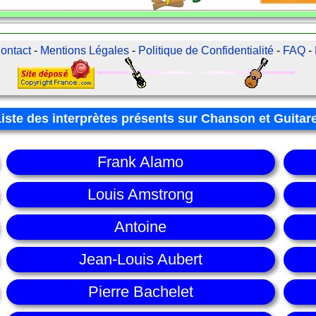
ontact
-
Mentions Légales
-
Politique de Confidentialité
-
FAQ
-
Liste des interprètes présents sur Chanson et Guitar
Frank Alamo
Louis Amstrong
Antoine
Jean-Louis Aubert
Pierre Bachelet