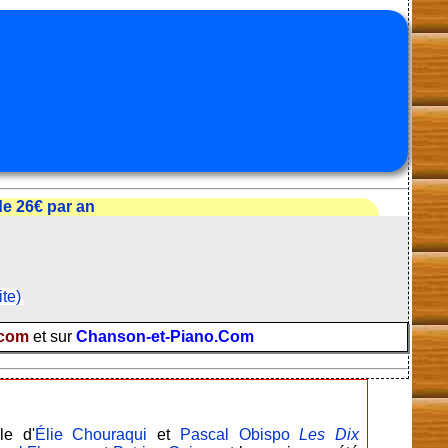
e 26€ par an
ite)
.com
et sur
Chanson-et-Piano.Com
le d'
Élie Chouraqui
et
Pascal Obispo
Les Dix