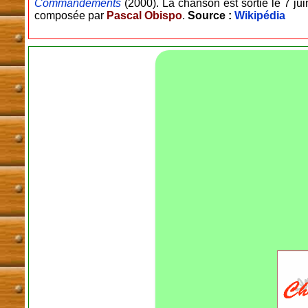
Commandements
(2000). La chanson est sortie le
7 ju
composée par
Pascal Obispo
.
Source :
Wikipédia