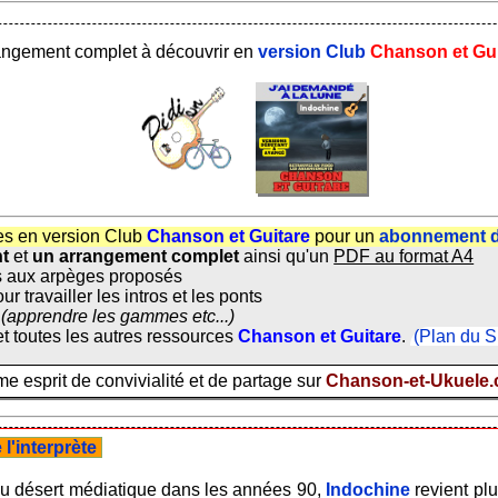
angement complet à découvrir en
version Club
Chanson et Gui
es en version Club
Chanson et Guitare
pour un
abonnement d
nt
et
un arrangement complet
ainsi qu'un
PDF au format A4
 aux arpèges proposés
ur travailler les intros et les ponts
(apprendre les gammes etc...)
t toutes les autres ressources
Chanson et Guitare
.
(Plan du S
 esprit de convivialité et de partage sur
Chanson-et-Ukuele
l'interprète
du désert médiatique dans les années 90,
Indochine
revient plu