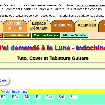
ge des techniques d'accompagnements
guitare
sans solfège et san
ou comment Chanter et Jouer à la Guitare Pour et Avec les copains !
usses notes et toutes les voix sont acceptées... l'important est de partager ses chants
Adhésion
Espace
Tablatures
Actualités
au Club
Débutant
J'ai demandé à la Lune - Indochin
Tuto, Cover et Tablature Guitare
Club.
-
Version Imprimante
-
-
-
-
-
-
-
Ré
Ré#
Mi
Fa
Fa#
Sol
Sol#