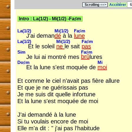
Scrolling
==>
Accélérer
Intro :
La(1/2)
-
Mi(1/2)
-
Fa♯m
La(1/2)
Mi(1/2)
Fa♯m
J'ai deman
dé
à la
lune
La(1/2)
Mi(1/2)
Fa♯m
Et le soleil
ne
le sait
pas
Sim
Fa♯m
Je lui ai montré mes
brû
lures
Do♯m
Mi
Et la lune s'est moquée de
moi
Et comme le ciel n’avait pas fière allure
Et que je ne guérissais pas
Je me suis dit quelle infortune
Et la lune s'est moquée de moi
J’ai demandé à la lune
Si tu voulais encore de moi
Elle m'a dit : " j'ai pas l’habitude