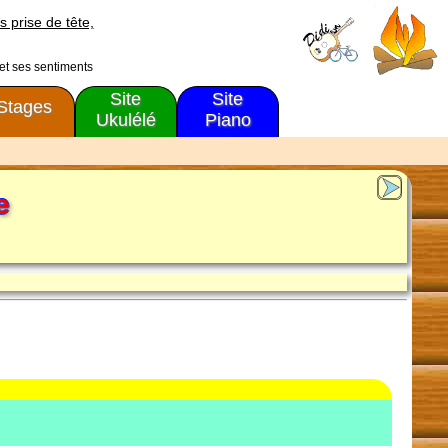
s prise de tête,
 et ses sentiments
Site
Site
Stages
Ukulélé
Piano
e