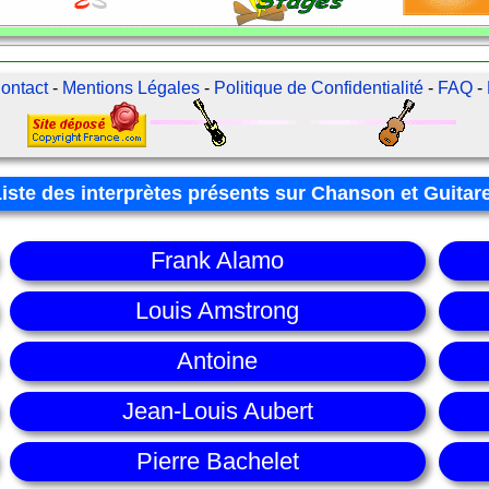
ontact
-
Mentions Légales
-
Politique de Confidentialité
-
FAQ
-
Liste des interprètes présents sur Chanson et Guitar
Frank Alamo
Louis Amstrong
Antoine
Jean-Louis Aubert
Pierre Bachelet