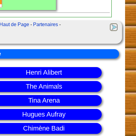
Haut de Page
-
Partenaires
-
e
Henri Alibert
The Animals
Tina Arena
Hugues Aufray
Chimène Badi