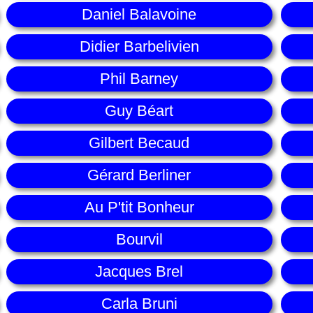
Daniel Balavoine
Didier Barbelivien
Phil Barney
Guy Béart
Gilbert Becaud
Gérard Berliner
Au P'tit Bonheur
Bourvil
Jacques Brel
Carla Bruni