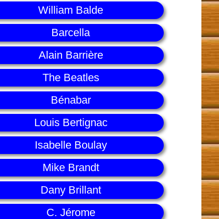
William Balde
Barcella
Alain Barrière
The Beatles
Bénabar
Louis Bertignac
Isabelle Boulay
Mike Brandt
Dany Brillant
C. Jérome