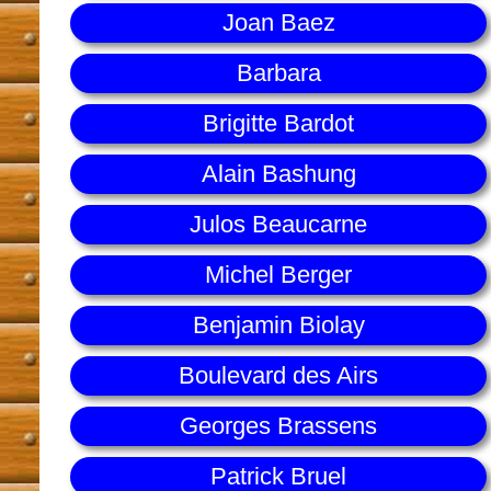
Joan Baez
Barbara
Brigitte Bardot
Alain Bashung
Julos Beaucarne
Michel Berger
Benjamin Biolay
Boulevard des Airs
Georges Brassens
Patrick Bruel