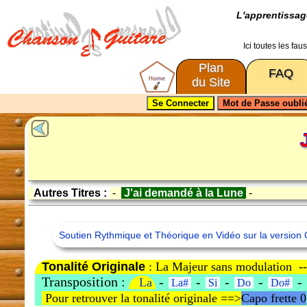
L'apprentissa
Ici toutes les fa
Plan
FAQ
du Site
Autres Titres :
-
J'ai demandé à la Lune
-
Soutien Rythmique et Théorique en Vidéo sur la version 
Tonalité Originale
: La Majeur sans modulation -
Transposition :
-
-
-
-
-
La
La#
Si
Do
Do#
Pour retrouver la tonalité originale ==>
Capo frette 0