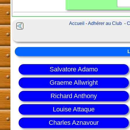
Accueil
-
Adhérer au Club
-
C
Salvatore Adamo
Graeme Allwright
Richard Anthony
Louise Attaque
Charles Aznavour