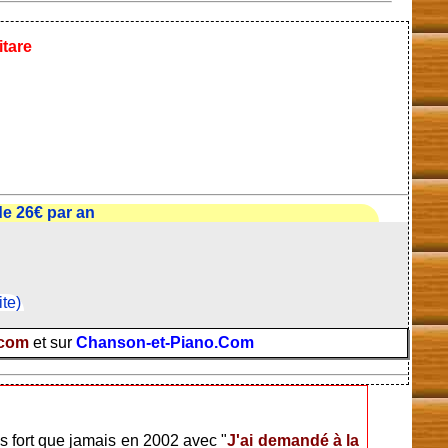
tare
e 26€ par an
ite)
.com
et sur
Chanson-et-Piano.Com
s fort que jamais en 2002 avec "
J'ai demandé à la