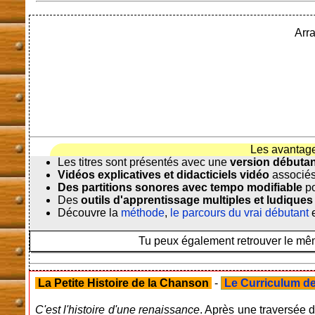
Arr
Les avantag
Les titres sont présentés avec une
version débuta
Vidéos explicatives et didacticiels vidéo
associés
Des partitions sonores avec tempo modifiable
po
Des
outils d'apprentissage multiples et ludiques
Découvre la
méthode
,
le parcours du vrai débutant
e
Tu peux également retrouver le même
La Petite Histoire de la Chanson
-
Le Curriculum de 
C'est l'histoire d'une renaissance
. Après une traversée 