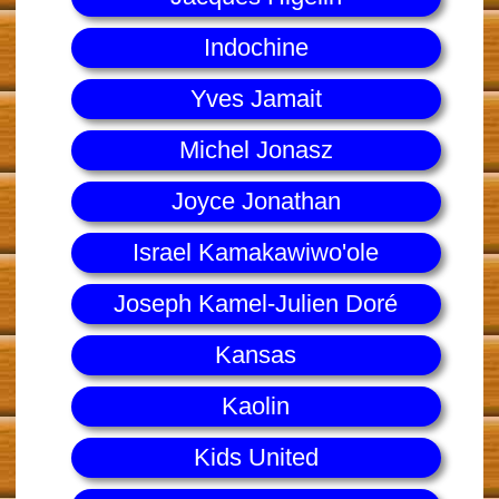
Indochine
Yves Jamait
Michel Jonasz
Joyce Jonathan
Israel Kamakawiwo'ole
Joseph Kamel-Julien Doré
Kansas
Kaolin
Kids United