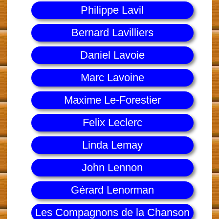
Philippe Lavil
Bernard Lavilliers
Daniel Lavoie
Marc Lavoine
Maxime Le-Forestier
Felix Leclerc
Linda Lemay
John Lennon
Gérard Lenorman
Les Compagnons de la Chanson