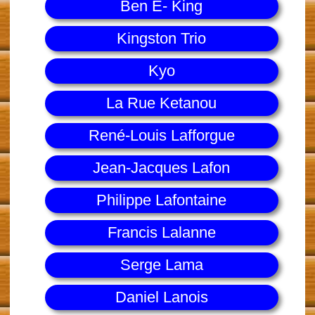
Ben E- King
Kingston Trio
Kyo
La Rue Ketanou
René-Louis Lafforgue
Jean-Jacques Lafon
Philippe Lafontaine
Francis Lalanne
Serge Lama
Daniel Lanois