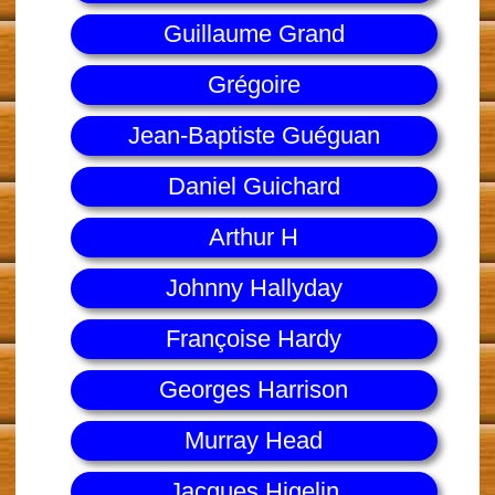
Guillaume Grand
Grégoire
Jean-Baptiste Guéguan
Daniel Guichard
Arthur H
Johnny Hallyday
Françoise Hardy
Georges Harrison
Murray Head
Jacques Higelin