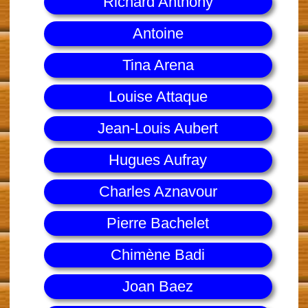
Richard Anthony
Antoine
Tina Arena
Louise Attaque
Jean-Louis Aubert
Hugues Aufray
Charles Aznavour
Pierre Bachelet
Chimène Badi
Joan Baez