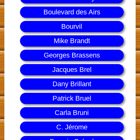
Boulevard des Airs
Bourvil
Mike Brandt
Georges Brassens
Jacques Brel
Dany Brillant
Patrick Bruel
Carla Bruni
C. Jérome