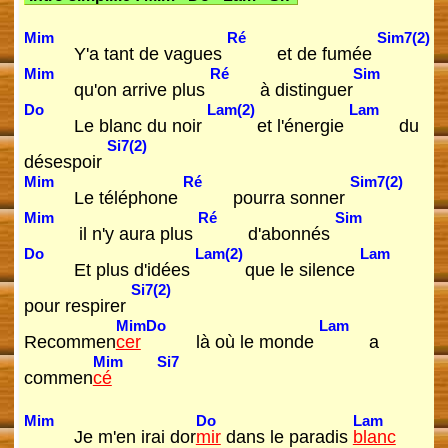
Mim
Ré
Sim7(2)
Y'a tant de vagues
et de fumée
Mim
Ré
Sim
qu'on arrive plus
à distinguer
Do
Lam(2)
Lam
Le blanc du noir
et l'énergie
du
Si7(2)
désespoir
Mim
Ré
Sim7(2)
Le téléphone
pourra sonner
Mim
Ré
Sim
il n'y aura plus
d'abonnés
Do
Lam(2)
Lam
Et plus d'idées
que le silence
Si7(2)
pour respirer
Mim
Do
Lam
Recommen
cer
là où le monde
a
Mim
Si7
commen
cé
Mim
Do
Lam
Je m'en irai dor
mir
dans le paradis
blanc