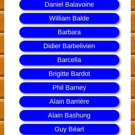
Daniel Balavoine
William Balde
Barbara
Didier Barbelivien
Barcella
Brigitte Bardot
Phil Barney
Alain Barrière
Alain Bashung
Guy Béart