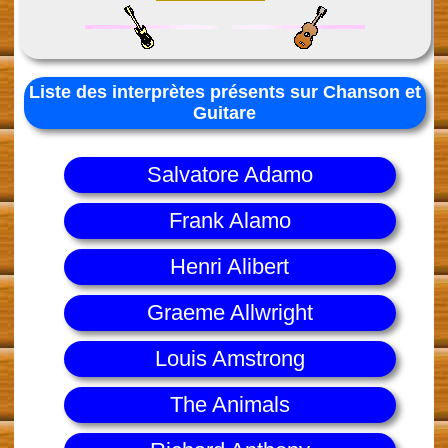
Liste des interprètes présents sur Chanson et
Guitare
Salvatore Adamo
Frank Alamo
Henri Alibert
Graeme Allwright
Louis Amstrong
The Animals