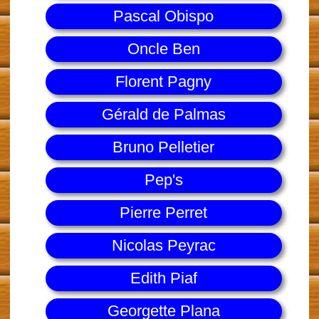
Pascal Obispo
Oncle Ben
Florent Pagny
Gérald de Palmas
Bruno Pelletier
Pep's
Pierre Perret
Nicolas Peyrac
Edith Piaf
Georgette Plana