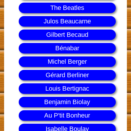
The Beatles
Julos Beaucarne
Gilbert Becaud
Bénabar
Michel Berger
Gérard Berliner
Louis Bertignac
Benjamin Biolay
Au P'tit Bonheur
Isabelle Boulay