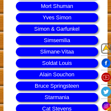
Mort Shuman
Yves Simon
Simon & Garfunkel
Simsemilia
Slimane-Vitaa
Soldat Louis
Alain Souchon
Bruce Springsteen
Starmania
Cat Stevens