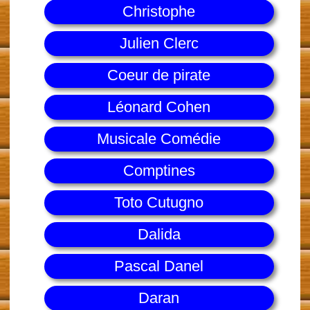
Christophe
Julien Clerc
Coeur de pirate
Léonard Cohen
Musicale Comédie
Comptines
Toto Cutugno
Dalida
Pascal Danel
Daran