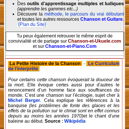
Des
outils d'apprentissage multiples et ludiques
(apprendre les gammes etc...)
Découvre la
méthode
,
le parcours du vrai débutant
et toutes les autres ressources
Chanson et Guitare
.
(Plan du Site)
Tu peux également retrouver le même esprit de
convivialité et de partage sur
Chanson-et-Ukuele.com
et sur
Chanson-et-Piano.Com
La Petite Histoire de la Chanson
-
Le Curriculum
de l'interprète
Pour certains cette chanson évoquerait la douceur de
la mort
. Elle évoque certes aussi pour d'autres le
renoncement d’un homme face aux souffrances du
monde. C'est une chanson sur l'écologie, sujet cher à
Michel Berger
. Cela explique les références à la
banquise
(les problèmes de fonte des glaces et les
effets de la pollution sur le climat sont en effet connus
depuis au moins les années 1970)
et le chant d'une
baleine au début.
Source :
Wikipédia