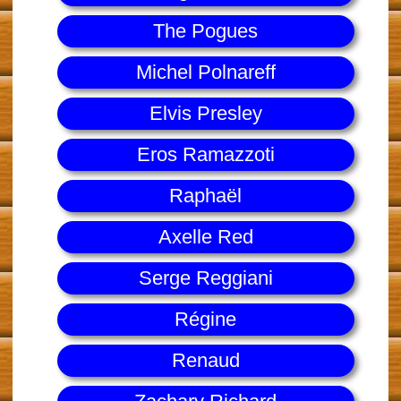
The Pogues
Michel Polnareff
Elvis Presley
Eros Ramazzoti
Raphaël
Axelle Red
Serge Reggiani
Régine
Renaud