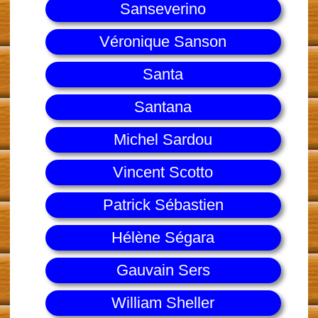
Sanseverino
Véronique Sanson
Santa
Santana
Michel Sardou
Vincent Scotto
Patrick Sébastien
Hélène Ségara
Gauvain Sers
William Sheller