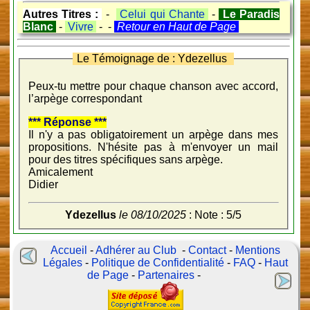
Autres Titres :
-
Celui qui Chante
-
Le Paradis
Blanc
-
Vivre
- -
Retour en Haut de Page
Le Témoignage de : Ydezellus
Peux-tu mettre pour chaque chanson avec accord,
l’arpège correspondant
*** Réponse ***
Il n'y a pas obligatoirement un arpège dans mes
propositions. N'hésite pas à m'envoyer un mail
pour des titres spécifiques sans arpège.
Amicalement
Didier
Ydezellus
le 08/10/2025
: Note : 5/5
Accueil
-
Adhérer au Club
-
Contact
-
Mentions
Légales
-
Politique de Confidentialité
-
FAQ
-
Haut
de Page
-
Partenaires
-