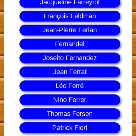
Jacqueline Farreyrol
François Feldman
Jean-Pierre Ferlan
Fernandel
Joseito Fernandez
Jean Ferrat
Léo Ferré
Nino Ferrer
Thomas Fersen
Patrick Fiori