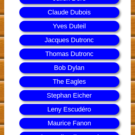
Claude Dubois
Yves Duteil
Jacques Dutronc
Thomas Dutronc
Bob Dylan
The Eagles
Stephan Eicher
Leny Escudéro
Maurice Fanon