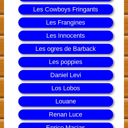
Les Cowboys Fringants
Les Frangines
Les Innocents
Les ogres de Barback
Les poppies
Daniel Levi
Los Lobos
Louane
Renan Luce
Enrico Macias