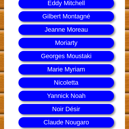
Eddy Mitchell
Gilbert Montagné
Jeanne Moreau
Moriarty
Georges Moustaki
Marie Myriam
Nicoletta
Yannick Noah
Noir Désir
Claude Nougaro