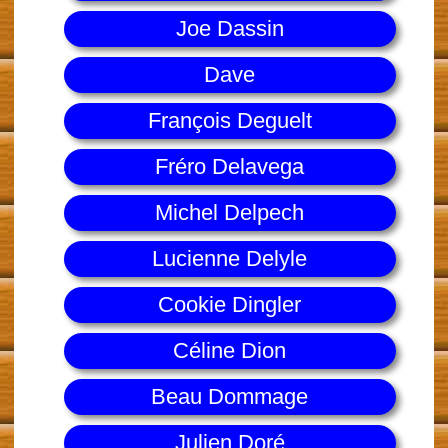
Joe Dassin
Dave
François Deguelt
Fréro Delavega
Michel Delpech
Lucienne Delyle
Cookie Dingler
Céline Dion
Beau Dommage
Julien Doré