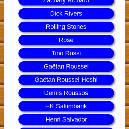
Zachary Richard
Dick Rivers
Rolling Stones
Rose
Tino Rossi
Gaëtan Roussel
Gaëtan Roussel-Hoshi
Demis Roussos
HK Saltimbank
Henri Salvador