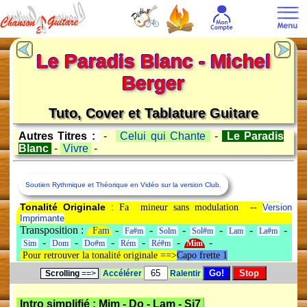
Le Paradis Blanc - Michel
Berger
Tuto, Cover et Tablature Guitare
Autres Titres :
-
Celui qui Chante
-
Le Paradis
Blanc
-
Vivre
-
Soutien Rythmique et Théorique en Vidéo sur la version Club.
Tonalité Originale
: Fa mineur sans modulation --
Version
Imprimante
Transposition :
-
-
-
-
-
-
Fam
Fa#m
Solm
Sol#m
Lam
La#m
-
-
-
-
-
-
Sim
Dom
Do#m
Rém
Ré#m
Mim
Pour retrouver la tonalité originale ==>
Capo frette 1
Scrolling
==>
Accélérer
Ralentir
Intro simplifié :
Mim
-
Do
-
Lam
-
Si7