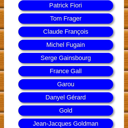
Patrick Fiori
Tom Frager
Claude François
Michel Fugain
Serge Gainsbourg
France Gall
Garou
Danyel Gérard
Gold
Jean-Jacques Goldman