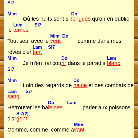
Si7
Mim
Do
Où les nuits sont si
longues
qu'on en oublie
Lam
Si7
le
temps
Mim
Do
Tout seul avec le
vent
comme dans mes
Lam
Si7
rêves d'en
fant
Mim
Do
Lam
Je m'en irai cou
rir
dans le paradis
blanc
Si7
Mim
Do
Loin des regards de
haine
et des combats de
Lam
Si7
sang
Do
Lam
Retrouver les ba
leines
parler aux poissons
Si7(2)
d'ar
gent
Mim
Comme, comme, comme a
vant