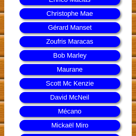
Christophe Mae
Gérard Manset
Zoufris Maracas
Bob Marley
Maurane
Scott Mc Kenzie
David McNeil
Mécano
Mickaël Miro