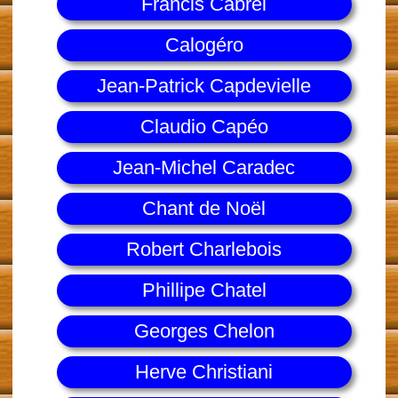
Francis Cabrel
Calogéro
Jean-Patrick Capdevielle
Claudio Capéo
Jean-Michel Caradec
Chant de Noël
Robert Charlebois
Phillipe Chatel
Georges Chelon
Herve Christiani