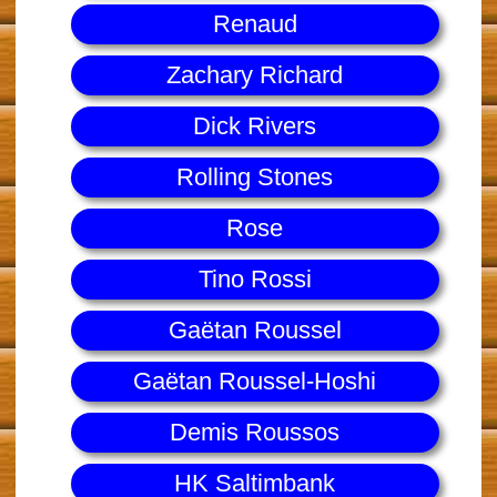
Renaud
Zachary Richard
Dick Rivers
Rolling Stones
Rose
Tino Rossi
Gaëtan Roussel
Gaëtan Roussel-Hoshi
Demis Roussos
HK Saltimbank