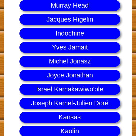
Murray Head
Jacques Higelin
Indochine
Yves Jamait
Michel Jonasz
Joyce Jonathan
Israel Kamakawiwo'ole
Joseph Kamel-Julien Doré
Kansas
Kaolin