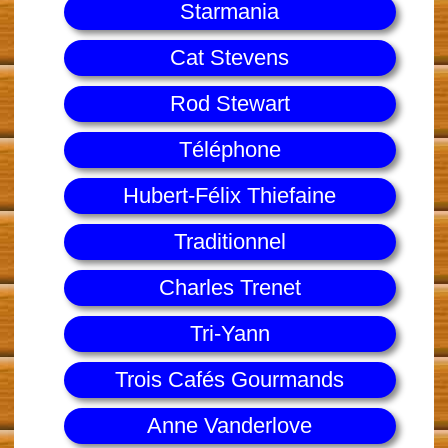
Starmania
Cat Stevens
Rod Stewart
Téléphone
Hubert-Félix Thiefaine
Traditionnel
Charles Trenet
Tri-Yann
Trois Cafés Gourmands
Anne Vanderlove