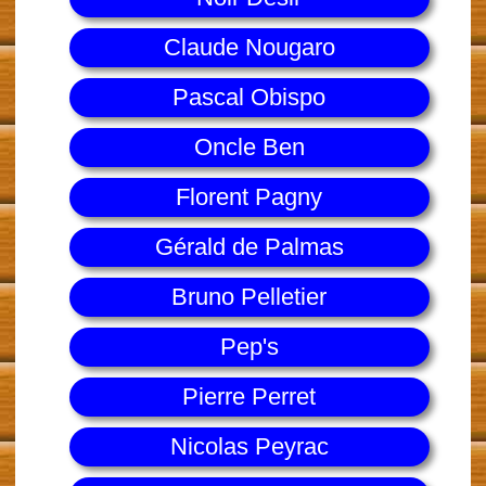
Claude Nougaro
Pascal Obispo
Oncle Ben
Florent Pagny
Gérald de Palmas
Bruno Pelletier
Pep's
Pierre Perret
Nicolas Peyrac