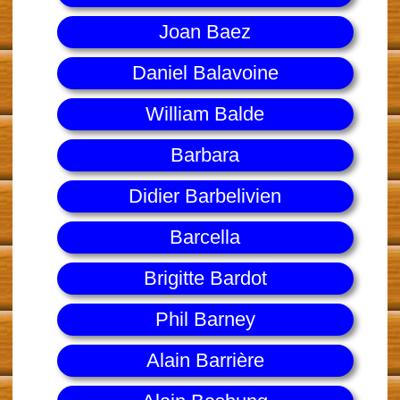
Joan Baez
Daniel Balavoine
William Balde
Barbara
Didier Barbelivien
Barcella
Brigitte Bardot
Phil Barney
Alain Barrière