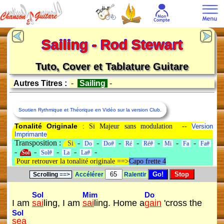
Sailing - Rod Stewart
Tuto, Cover et Tablature Guitare
Autres Titres :
-
Sailing
-
Soutien Rythmique et Théorique en Vidéo sur la version Club.
Tonalité Originale
: Si Majeur sans modulation --
Version
Imprimante
Transposition :
-
-
-
-
-
-
-
Si
Do
Do#
Ré
Ré#
Mi
Fa
Fa#
-
-
-
-
-
Sol
Sol#
La
La#
Pour retrouver la tonalité originale ==>
Capo frette 4
Scrolling
==>
Accélérer
Ralentir
Sol
Mim
Do
I am
sai
ling, I am
sai
ling. Home a
gain
'cross the
Sol
sea