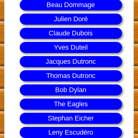
Beau Dommage
Julien Doré
Claude Dubois
Yves Duteil
Jacques Dutronc
Thomas Dutronc
Bob Dylan
The Eagles
Stephan Eicher
Leny Escudéro