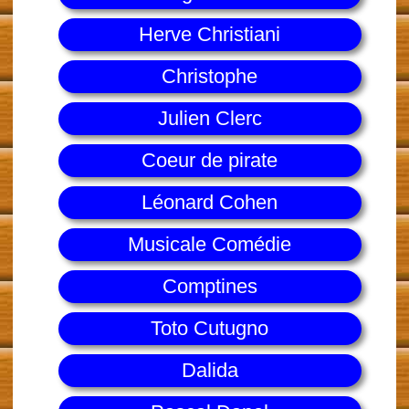
Herve Christiani
Christophe
Julien Clerc
Coeur de pirate
Léonard Cohen
Musicale Comédie
Comptines
Toto Cutugno
Dalida