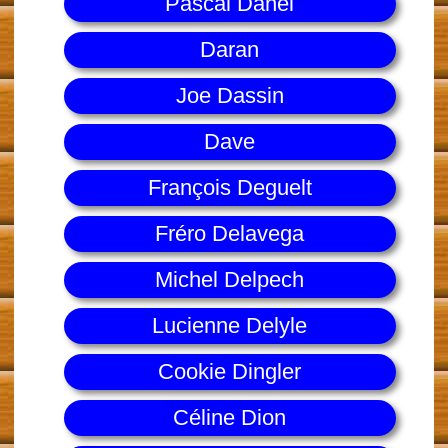
Pascal Danel
Daran
Joe Dassin
Dave
François Deguelt
Fréro Delavega
Michel Delpech
Lucienne Delyle
Cookie Dingler
Céline Dion