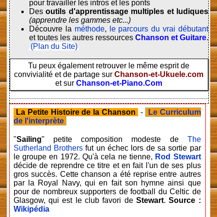
pour travailler les intros et les ponts
Des
outils d'apprentissage multiples et ludiques
(apprendre les gammes etc...)
Découvre la
méthode
,
le parcours du vrai débutant
et toutes les autres ressources
Chanson et Guitare
.
(Plan du Site)
Tu peux également retrouver le même esprit de
convivialité et de partage sur
Chanson-et-Ukuele.com
et sur
Chanson-et-Piano.Com
La Petite Histoire de la Chanson
-
Le Curriculum
de l'interprète
"
Sailing
" petite composition modeste de
The
Sutherland Brothers
fut un échec lors de sa sortie par
le groupe en 1972. Qu'à cela ne tienne,
Rod Stewart
décide de reprendre ce titre et en fait l'un de ses plus
gros succès. Cette chanson a été reprise entre autres
par la Royal Navy, qui en fait son hymne ainsi que
pour de nombreux supporters de football du Celtic de
Glasgow, qui est le club favori de
Stewart
.
Source :
Wikipédia