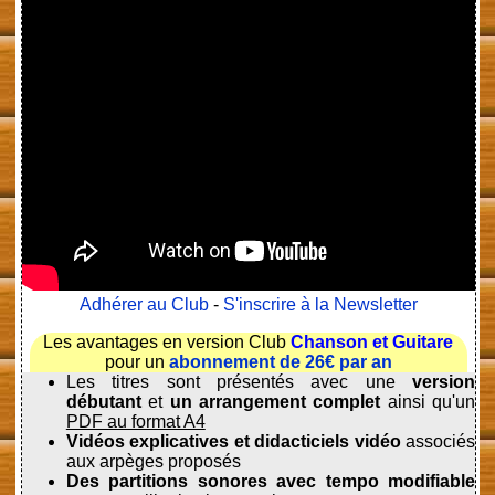
Adhérer au Club
-
S'inscrire à la Newsletter
Les avantages en version Club
Chanson et Guitare
pour un
abonnement de 26€ par an
Les titres sont présentés avec une
version
débutant
et
un arrangement complet
ainsi qu'un
PDF au format A4
Vidéos explicatives et didacticiels vidéo
associés
aux arpèges proposés
Des partitions sonores avec tempo modifiable