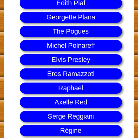
Edith Piaf
Georgette Plana
The Pogues
Michel Polnareff
Elvis Presley
Eros Ramazzoti
Raphaël
Axelle Red
Serge Reggiani
Régine