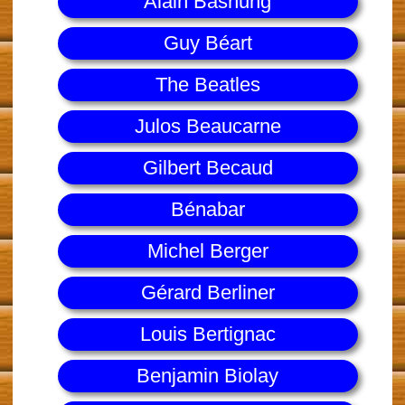
Alain Bashung
Guy Béart
The Beatles
Julos Beaucarne
Gilbert Becaud
Bénabar
Michel Berger
Gérard Berliner
Louis Bertignac
Benjamin Biolay