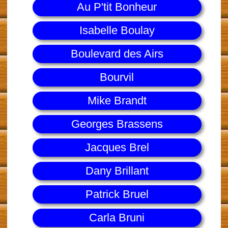
Au P'tit Bonheur
Isabelle Boulay
Boulevard des Airs
Bourvil
Mike Brandt
Georges Brassens
Jacques Brel
Dany Brillant
Patrick Bruel
Carla Bruni