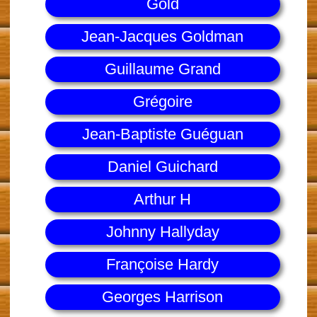
Gold
Jean-Jacques Goldman
Guillaume Grand
Grégoire
Jean-Baptiste Guéguan
Daniel Guichard
Arthur H
Johnny Hallyday
Françoise Hardy
Georges Harrison