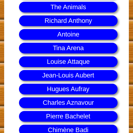
The Animals
Richard Anthony
Antoine
Tina Arena
Louise Attaque
Jean-Louis Aubert
Hugues Aufray
Charles Aznavour
Pierre Bachelet
Chimène Badi