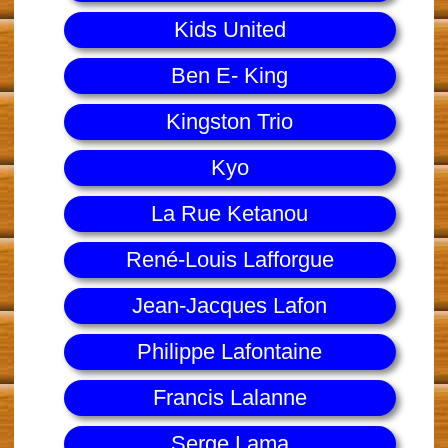
Kids United
Ben E- King
Kingston Trio
Kyo
La Rue Ketanou
René-Louis Lafforgue
Jean-Jacques Lafon
Philippe Lafontaine
Francis Lalanne
Serge Lama