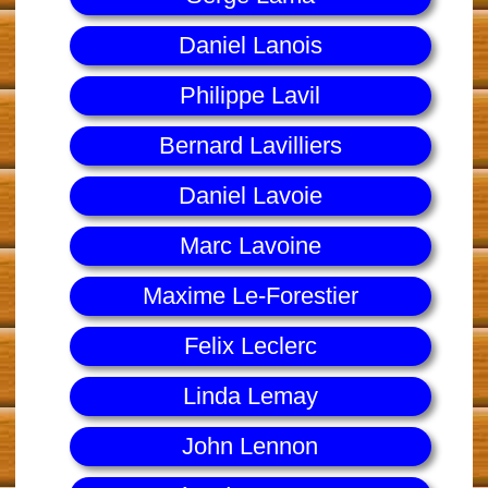
Daniel Lanois
Philippe Lavil
Bernard Lavilliers
Daniel Lavoie
Marc Lavoine
Maxime Le-Forestier
Felix Leclerc
Linda Lemay
John Lennon