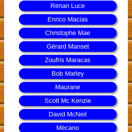
Renan Luce
Enrico Macias
Christophe Mae
Gérard Manset
Zoufris Maracas
Bob Marley
Maurane
Scott Mc Kenzie
David McNeil
Mécano