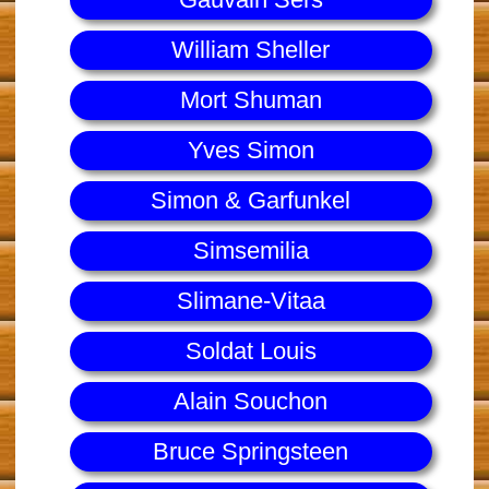
William Sheller
Mort Shuman
Yves Simon
Simon & Garfunkel
Simsemilia
Slimane-Vitaa
Soldat Louis
Alain Souchon
Bruce Springsteen