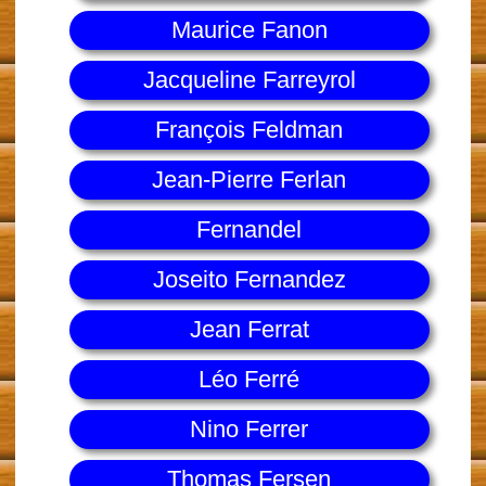
Maurice Fanon
Jacqueline Farreyrol
François Feldman
Jean-Pierre Ferlan
Fernandel
Joseito Fernandez
Jean Ferrat
Léo Ferré
Nino Ferrer
Thomas Fersen