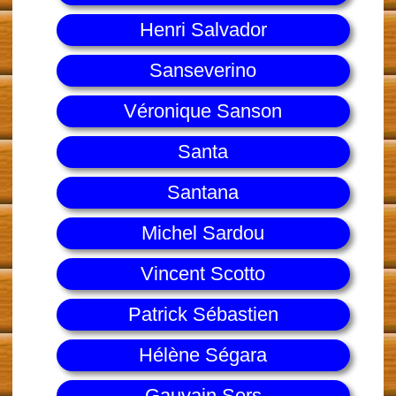
Henri Salvador
Sanseverino
Véronique Sanson
Santa
Santana
Michel Sardou
Vincent Scotto
Patrick Sébastien
Hélène Ségara
Gauvain Sers