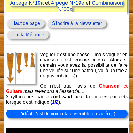
Arpège N°19a
et
Arpège N°19e
et
Combinaison
N°05a
Haut de page
S'incrire à la Newsletter
Lire la Méthode
Voguer c'est une chose... mais voguer en
chanson c'est encore mieux. Alors si
demain vous avez la possibilité de faire
une veillée sur une bateau, voilà un titre à
ne pas oublier :-))
Ce n'est que l'avis de
Chanson et
Guitare
mais revenons à l'essentiel...
2 rythmiques par accord
sauf
pour la fin des couplets
lorsque c'est indiqué
(1/2)
.
L'idéal c'est de voir cela ensemble en vidéo ;-)