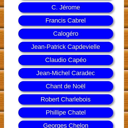
C. Jérome
Francis Cabrel
Calogéro
Jean-Patrick Capdevielle
Claudio Capéo
Jean-Michel Caradec
Chant de Noël
Robert Charlebois
Phillipe Chatel
Georges Chelon