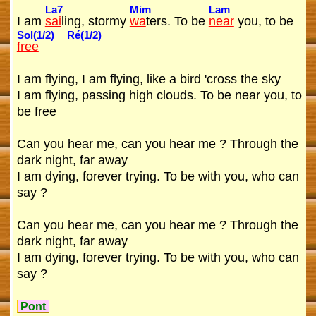
La7
Mim
Lam
I am
sai
ling, stormy
wa
ters. To be
near
you, to be
Sol(1/2)
Ré(1/2)
free
I am flying, I am flying, like a bird 'cross the sky
I am flying, passing high clouds. To be near you, to
be free
Can you hear me, can you hear me ? Through the
dark night, far away
I am dying, forever trying. To be with you, who can
say ?
Can you hear me, can you hear me ? Through the
dark night, far away
I am dying, forever trying. To be with you, who can
say ?
Pont