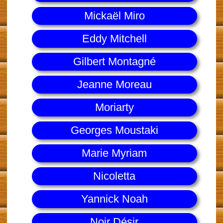
Mickaël Miro
Eddy Mitchell
Gilbert Montagné
Jeanne Moreau
Moriarty
Georges Moustaki
Marie Myriam
Nicoletta
Yannick Noah
Noir Désir