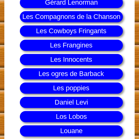
Gérard Lenorman
Les Compagnons de la Chanson
Les Cowboys Fringants
Les Frangines
Les Innocents
Les ogres de Barback
Les poppies
Daniel Levi
Los Lobos
Louane