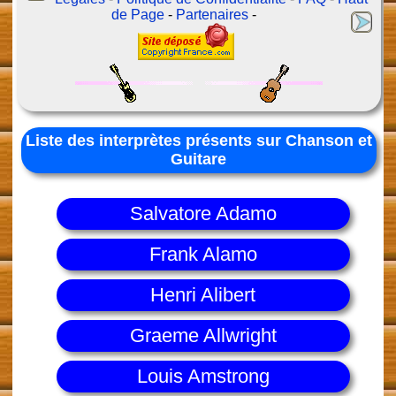
de Page
-
Partenaires
-
Liste des interprètes présents sur Chanson et
Guitare
Salvatore Adamo
Frank Alamo
Henri Alibert
Graeme Allwright
Louis Amstrong